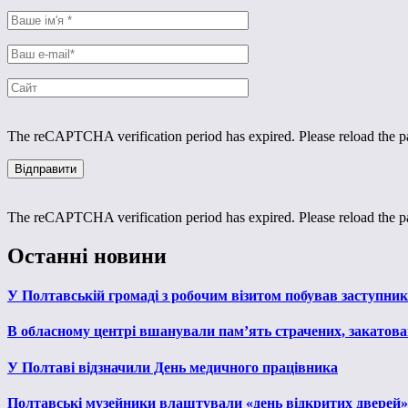
The reCAPTCHA verification period has expired. Please reload the p
The reCAPTCHA verification period has expired. Please reload the p
Останні новини
У Полтавській громаді з робочим візитом побував заступни
В обласному центрі вшанували пам’ять страчених, закатован
У Полтаві відзначили День медичного працівника
Полтавські музейники влаштували «день відкритих дверей»