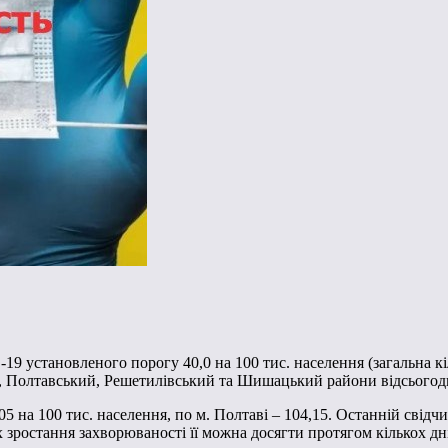
 установленого порогу 40,0 на 100 тис. населення (загальна кіл
Полтавський, Решетилівський та Шишацький райони відсьогодні
5 на 100 тис. населення, по м. Полтаві – 104,15. Останній свідч
зростання захворюваності її можна досягти протягом кількох дн