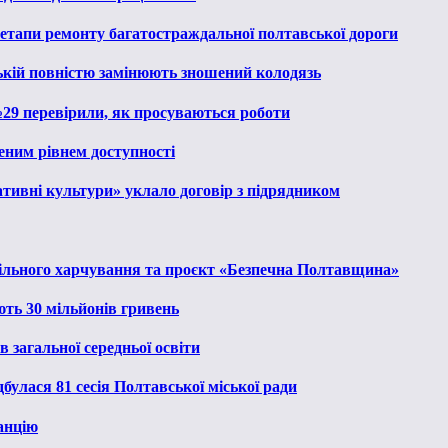
 етапи ремонту багатостраждальної полтавської дороги
ькій повністю замінюють зношений колодязь
№29 перевірили, як просуваються роботи
еним рівнем доступності
тивні культури» уклало договір з підрядником
льного харчування та проєкт «Безпечна Полтавщина»
ють 30 мільйонів гривень
 загальної середньої освіти
булася 81 сесія Полтавської міської ради
анцію