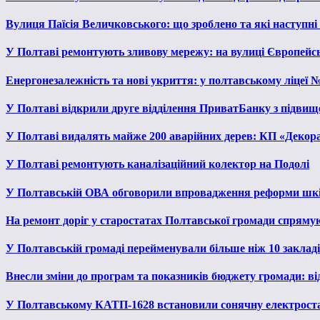
Вулиця Паїсія Величковського: що зроблено та які наступні
У Полтаві ремонтують зливову мережу: на вулиці Європейс
Енергонезалежність та нові укриття: у полтавському ліцеї 
У Полтаві відкрили друге відділення ПриватБанку з підвищ
У Полтаві видалять майже 200 аварійних дерев: КП «Декора
У Полтаві ремонтують каналізаційний колектор на Подолі
У Полтавській ОВА обговорили впровадження реформи шкі
На ремонт доріг у старостатах Полтавської громади спряму
У Полтавській громаді перейменували більше ніж 10 закладів
Внесли зміни до програм та показників бюджету громади: від
У Полтавському КАТП-1628 встановили сонячну електрост