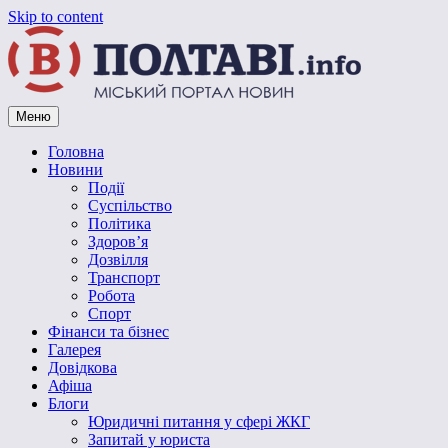
Skip to content
Меню
Vpoltave.info
Полтавський портал новин
Головна
Новини
Події
Суспільство
Політика
Здоров’я
Дозвілля
Транспорт
Робота
Спорт
Фінанси та бізнес
Галерея
Довідкова
Афіша
Блоги
Юридичні питання у сфері ЖКГ
Запитай у юриста