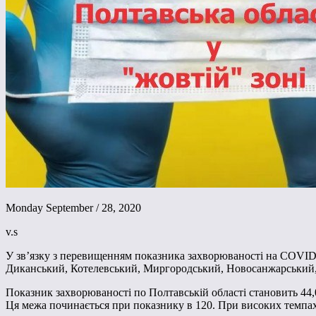
Monday September / 28, 2020
v.s
У зв’язку з перевищенням показника захворюваності на COVID-19
Диканський, Котелевський, Миргородський, Новосанжарський, 
Показник захворюваності по Полтавській області становить 44,0
Ця межа починається при показнику в 120. При високих темпах 