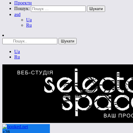
Проекти
Пошук:
asd
Ua
Ru
Ua
Ru
+
28