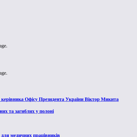
age.
age.
к керівника Офісу Президента України Віктор Микита
их та загиблих у полоні
 для медичних працівників