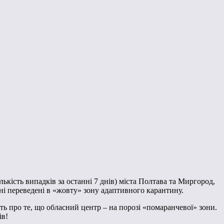
ькість випадків за останні 7 днів) міста Полтава та Миргород,
 переведені в «жовту» зону адаптивного карантину.
ить про те, що обласний центр – на порозі «помаранчевої» зони.
ів!