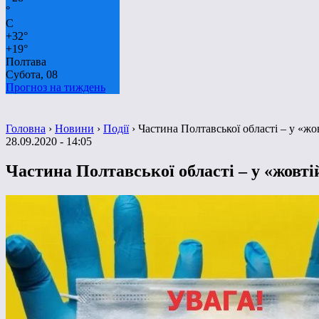
°
C
+
32°
+
19°
Полтава
Субота, 08
Прогноз на тиждень
Головна
›
Новини
›
Події
›
Частина Полтавської області – у «жо
28.09.2020 - 14:05
Частина Полтавської області – у «жовті