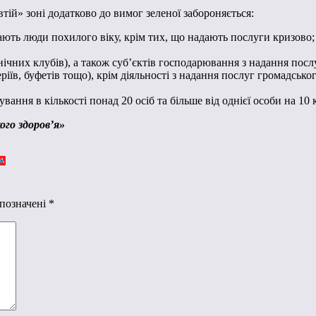
тій» зоні додатково до вимог зеленої забороняється:
вають люди похилого віку, крім тих, що надають послуги кризово;
(нічних клубів), а також суб’єктів господарювання з надання посл
теріїв, буфетів тощо), крім діяльності з надання послуг громадськ
ання в кількості понад 20 осіб та більше від однієї особи на 10 к
го здоров’я»
 позначені
*