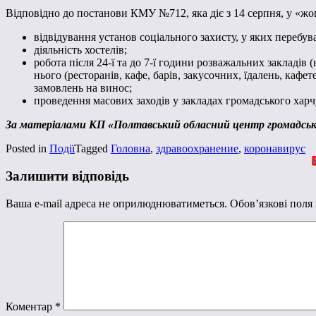
Відповідно до постанови КМУ №712, яка діє з 14 серпня, у «жов
відвідування установ соціального захисту, у яких перебу
діяльність хостелів;
робота після 24-ї та до 7-ї години розважальних закладів 
нього (ресторанів, кафе, барів, закусочних, їдалень, кафе
замовлень на винос;
проведення масових заходів у закладах громадського харчув
За матеріалами КП «Полтавський обласний центр громадсько
Posted in
Події
Tagged
Головна
,
здравоохранение
,
коронавирус
Залишити відповідь
Ваша e-mail адреса не оприлюднюватиметься.
Обов’язкові поля
Коментар
*