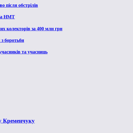
о після обстрілів
 на НМТ
их колекторів за 400 млн грн
 з боротьби
 учасників та учасниць
у Кременчуку