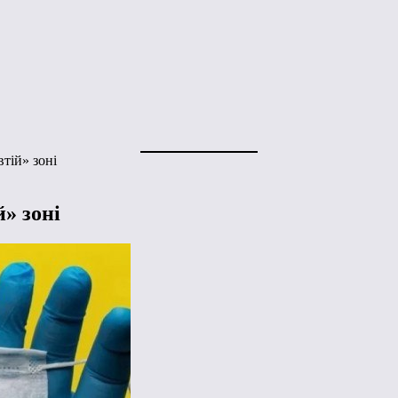
втій» зоні
й» зоні