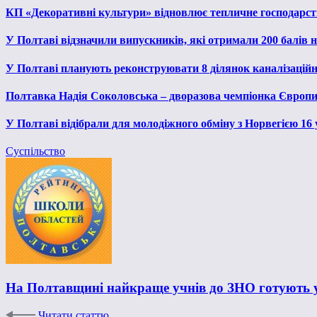
КП «Декоративні культури» відновлює тепличне господарств
У Полтаві відзначили випускників, які отримали 200 балів
У Полтаві планують реконструювати 8 ділянок каналізаційн
Полтавка Надія Соколовська – дворазова чемпіонка Європи
У Полтаві відібрали для молодіжного обміну з Норвегією 16
Суспільство
На Полтавщині найкраще учнів до ЗНО готують 
Читати статтю