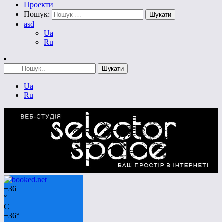
Проекти
Пошук:
asd
Ua
Ru
Ua
Ru
+
36
°
C
+
36°