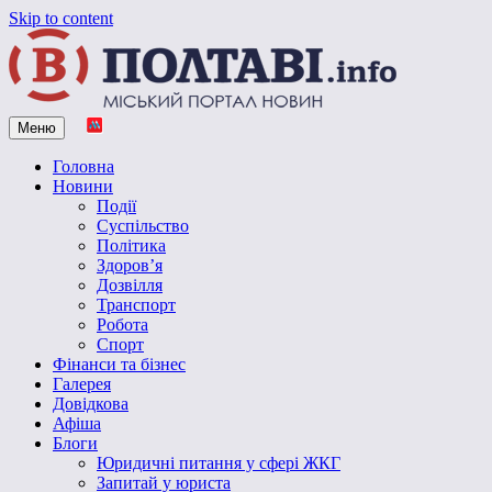
Skip to content
Меню
Vpoltave.info
Полтавський портал новин
Головна
Новини
Події
Суспільство
Політика
Здоров’я
Дозвілля
Транспорт
Робота
Спорт
Фінанси та бізнес
Галерея
Довідкова
Афіша
Блоги
Юридичні питання у сфері ЖКГ
Запитай у юриста