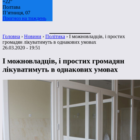
+
22°
Полтава
П’ятниця, 07
Прогноз на тиждень
Головна
›
Новини
›
Політика
›
І можновладців, і простих
громадян лікуватимуть в однакових умовах
26.03.2020 - 19:51
І можновладців, і простих громадян
лікуватимуть в однакових умовах