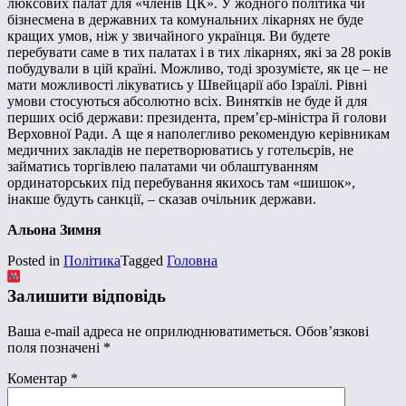
люксових палат для «членів ЦК». У жодного політика чи
бізнесмена в державних та комунальних лікарнях не буде
кращих умов, ніж у звичайного українця. Ви будете
перебувати саме в тих палатах і в тих лікарнях, які за 28 років
побудували в цій країні. Можливо, тоді зрозумієте, як це – не
мати можливості лікуватись у Швейцарії або Ізраїлі. Рівні
умови стосуються абсолютно всіх. Винятків не буде й для
перших осіб держави: президента, прем’єр-міністра й голови
Верховної Ради. А ще я наполегливо рекомендую керівникам
медичних закладів не перетворюватись у готельєрів, не
займатись торгівлею палатами чи облаштуванням
ординаторських під перебування якихось там «шишок»,
інакше будуть санкції, – сказав очільник держави.
Альона Зимня
Posted in
Політика
Tagged
Головна
Залишити відповідь
Ваша e-mail адреса не оприлюднюватиметься.
Обов’язкові
поля позначені
*
Коментар
*