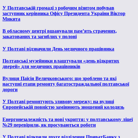
У Полтавській громаді з робочим візитом побував
заступник керівника Офісу Президента України Віктор
Микита
В обласному центрі вшанували пам’ять страчених,
закатованих та загиблих у полоні
У Полтаві відзначили День медичного працівника
Полтавські музейники влаштували «день відкритих
дверей» для медичних працівників
Вулиця Паїсія Величковського: що зроблено та які
наступні етапи ремонту багатостраждальної полтавської
дороги
У Полтаві ремонтують зливову мережу: на вулиці
Європейській повністю замінюють зношений колодязь
Енергонезалежність та нові укриття: у полтавському ліцеї
№29 перевірили, як просуваються роботи
У Полтаві відкрили друге відділення ПриватБанку з