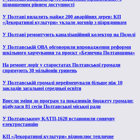
підвищеним рівнем доступності
У Полтаві видалять майже 200 аварійних дерев: КП
«Декоративні культури» уклало договір з підрядником
У Полтаві ремонтують каналізаційний колектор на Подолі
У Полтавській ОВА обговорили впровадження реформи
шкільного харчування та проєкт «Безпечна Полтавщина»
На ремонт доріг у старостатах Полтавської громади
спрямують 30 мільйонів гривень
У Полтавській громаді перейменували більше ніж 10
закладів загальної середньої освіти
Внесли зміни до програм та показників бюджету громади:
відбулася 81 сесія Полтавської міської ради
У Полтавському КАТП-1628 встановили сонячну
електростанцію
КП «Декоративні культури» відновлює тепличне