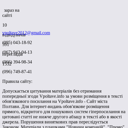
зараз на
сайті
10
vpoltave2012@gmail.com
відвідувачів
(095) 043-18-92
591
(067) 943-04-13
переглядів
(066) 394-98-34
1532
(096) 749-87-41
Правила сайту:
Допускається цитування матеріалів без отримання
попередньої згоди Vpoltave.info за умови розміщення в тексті
обов'язкового посилання на Vpoltave.info - Сайт міста
Полтави. Для інтернет-видань обов'язкове розміщення
прямого, відкритого для пошукових систем гіперпосилання на
цитовані статті не нижче другого абзацу в тексті або в якості
джерела. Порушення виняткових прав переслідується
Законом. Матеріали з плашками "Новини компаній", "Промо",