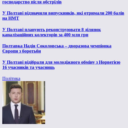
господарство після обстрілів
У Полтаві відзначили випускників, які отримали 200 балів
на НМТ
У Полтаві планують реконструювати 8 ділянок
каналізаційних колекторів за 400 млн грн
Полтавка Надія Соколовська – дворазова чемпіонка
Європи з боротьби
У Полтаві відібрали для молодіжного обміну з Норвегією
16 учасників та учасниць
Політика