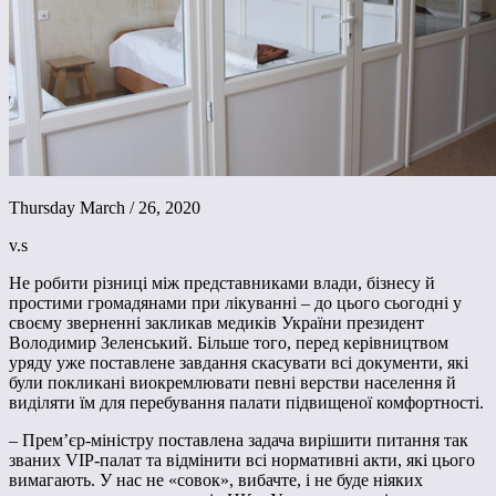
Thursday March / 26, 2020
v.s
Не робити різниці між представниками влади, бізнесу й
простими громадянами при лікуванні – до цього сьогодні у
своєму зверненні закликав медиків України президент
Володимир Зеленський. Більше того, перед керівництвом
уряду уже поставлене завдання скасувати всі документи, які
були покликані виокремлювати певні верстви населення й
виділяти їм для перебування палати підвищеної комфортності.
– Прем’єр-міністру поставлена задача вирішити питання так
званих VIP-палат та відмінити всі нормативні акти, які цього
вимагають. У нас не «совок», вибачте, і не буде ніяких