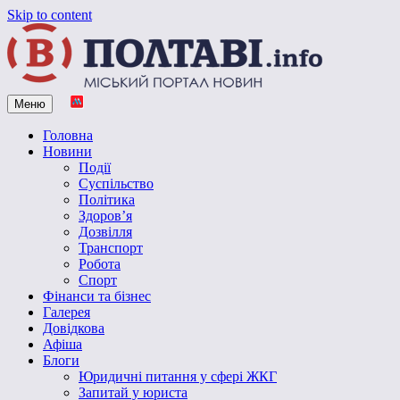
Skip to content
Меню
Vpoltave.info
Полтавський портал новин
Головна
Новини
Події
Суспільство
Політика
Здоров’я
Дозвілля
Транспорт
Робота
Спорт
Фінанси та бізнес
Галерея
Довідкова
Афіша
Блоги
Юридичні питання у сфері ЖКГ
Запитай у юриста