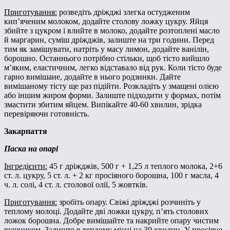
Приготування:
розведіть дріжджі злегка остудженим
кип’яченим молоком, додайте столову ложку цукру. Яйця
збийте з цукром і влийте в молоко, додайте розтоплені масло
й маргарин, суміш дріжджів, залиште на три години. Перед
тим як замішувати, натріть у масу лимон, додайте ванілін,
борошно. Останнього потрібно стільки, щоб тісто вийшло
м’яким, еластичним, легко відставало від рук. Коли тісто буде
гарно вимішане, додайте в нього родзинки. Дайте
вимішаному тісту ще раз підійти. Розкладіть у змащені олією
або іншим жиром форми. Залиште підходити у формах, потім
змастити збитим яйцем. Випікайте 40-60 хвилин, зрідка
перевіряючи готовність.
Закарпаття
Паска на опарі
Інгредієнти:
45 г дріжджів, 500 г + 1,25 л теплого молока, 2+6
ст. л. цукру, 5 ст. л. + 2 кг просіяного борошна, 100 г масла, 4
ч. л. солі, 4 ст. л. столової олії, 5 жовтків.
Приготування:
зробіть опару. Свіжі дріжджі розчиніть у
теплому молоці. Додайте дві ложки цукру, п’ять столових
ложок борошна. Добре вимішайте та накрийте опару чистим
рушником. Залиште в теплому місці на 30 хвилин. У просіяне