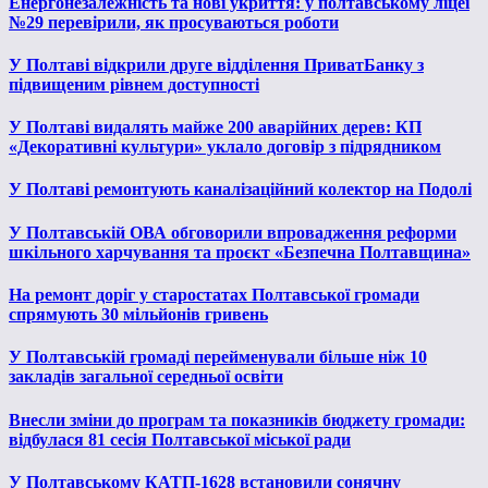
Енергонезалежність та нові укриття: у полтавському ліцеї
№29 перевірили, як просуваються роботи
У Полтаві відкрили друге відділення ПриватБанку з
підвищеним рівнем доступності
У Полтаві видалять майже 200 аварійних дерев: КП
«Декоративні культури» уклало договір з підрядником
У Полтаві ремонтують каналізаційний колектор на Подолі
У Полтавській ОВА обговорили впровадження реформи
шкільного харчування та проєкт «Безпечна Полтавщина»
На ремонт доріг у старостатах Полтавської громади
спрямують 30 мільйонів гривень
У Полтавській громаді перейменували більше ніж 10
закладів загальної середньої освіти
Внесли зміни до програм та показників бюджету громади:
відбулася 81 сесія Полтавської міської ради
У Полтавському КАТП-1628 встановили сонячну