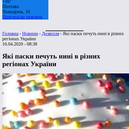
+
16°
Полтава
Понеділок, 10
Прогноз на тиждень
Головна
›
Новини
›
Дозвілля
›
Які паски печуть нині в різних
регіонах України
16.04.2020 - 08:38
Які паски печуть нині в різних
регіонах України