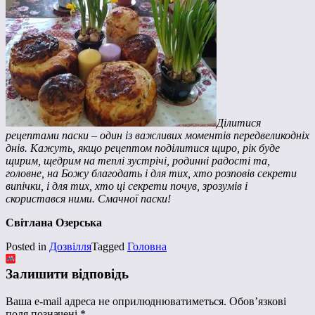
Ділитися
рецептами паски – один із важливих моментів передвеликодніх
днів. Кажуть, якщо рецептом поділитися щиро, рік буде
щирим, щедрим на теплі зустрічі, родинні радості та,
головне, на Божу благодать і для тих, хто розповів секрети
випічки, і для тих, хто ці секрети почув, зрозумів і
скористався ними. Смачної паски!
Світлана Озерська
Posted in
Дозвілля
Tagged
Головна
Залишити відповідь
Ваша e-mail адреса не оприлюднюватиметься.
Обов’язкові
поля позначені
*