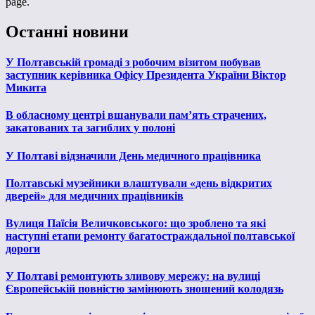
page.
Останні новини
У Полтавській громаді з робочим візитом побував
заступник керівника Офісу Президента України Віктор
Микита
В обласному центрі вшанували пам’ять страчених,
закатованих та загиблих у полоні
У Полтаві відзначили День медичного працівника
Полтавські музейники влаштували «день відкритих
дверей» для медичних працівників
Вулиця Паїсія Величковського: що зроблено та які
наступні етапи ремонту багатостраждальної полтавської
дороги
У Полтаві ремонтують зливову мережу: на вулиці
Європейській повністю замінюють зношений колодязь