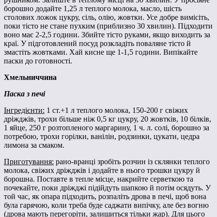
борошно додайте 1,25 л теплого молока, масло, шість
столових ложок цукру, сіль, олію, жовтки. Усе добре вимісіть,
поки тісто не стане пухким (приблизно 30 хвилин). Підходити
воно має 2-2,5 години. Збийте тісто руками, якщо виходить за
краї. У підготовлений посуд розкладіть поваляне тісто й
змастіть жовтками. Хай кисне ще 1-1,5 години. Випікайте
паски до готовності.
Хмельниччина
Паска з печі
Інгредієнти:
1 ст.+1 л теплого молока, 150-200 г свіжих
дріжджів, трохи більше ніж 0,5 кг цукру, 20 жовтків, 10 білків,
1 яйце, 250 г розтопленого маргарину, 1 ч. л. солі, борошно за
потребою, трохи горілки, ванілін, родзинки, цукати, цедра
лимона за смаком.
Приготування:
рано-вранці зробіть розчин із склянки теплого
молока, свіжих дріжджів і додайте в нього трошки цукру й
борошна. Поставте в тепле місце, накрийте серветкою та
почекайте, поки дріжджі підійдуть шапкою й потім осядуть. У
той час, як опара підходить, розпаліть дрова в печі, щоб вона
була гарячою, коли треба буде саджати випічку, але без вогню
(дрова мають перегоріти, залишиться тільки жар). Для цього