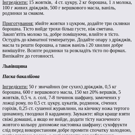
Інгредієнти:
15 жовтків, 4 ст. цукру, 2 кг борошна, 1 л молока,
100 г живих дріжджів, 500 г вершкового масла, ваніль,
родзинки за смаком.
Приготування:
збийте жовтки з цукром, додайте три склянки
борошна. Тісто вийде трохи більш густе, ніж сметана.
Закип’ятіть молоко та, добре помішуючи, влийте в тісто.
Остудіть до кімнатної температури. Додайте опару з дріжджів,
масла та решти борошна, а також ваніль і 20 хвилин добре
вимішуйте. Всипте родзинки та розкладіть тісто по формах.
Випікайте до готовності.
Львівщина
Паска бакалійова
Інгредієнти:
50 г звичайних (не сухих) дріжджів, 0,5 кг
борошна, 600 г вершкового масла, 150 мл 20% вершків, 5
жовтків, 0,5 ч. л. солі, 7-8 тичинок шафрану, замочених у
ложці рому, по 0,5 ст. цукру, цукатів, родзинок, січених
горіхів, 0,25 ст. сушеної журавлини, на кінчику ножа тертого
цинамону, гвоздики й кардамону. Зауважте: яйця краще взяти
свіжі домашні, а якщо не вийде, додати тісту насиченого
жовтого кольору допоможе настоянка шафрану; сухофрукти
слід перед використанням добре промити спочатку холодною,