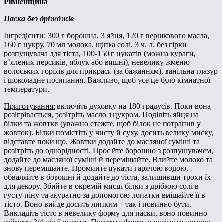
Рівненщина
Паска без дріжджів
Інгредієнти:
300 г борошна, 3 яйця, 120 г вершкового масла,
160 г цукру, 70 мл молока, щіпка солі, 3 ч. л. без гірки
розпушувача для тіста, 100-150 г цукатів (можна кураги,
в’ялених персиків, яблук або вишні), невелику жменю
волоських горіхів для прикраси (за бажанням), ванільна глазур
і шоколадне посипання. Важливо, щоб усе це було кімнатної
температури.
Приготування:
включіть духовку на 180 градусів. Поки вона
розігрівається, розітріть масло з цукром. Поділіть яйця на
білки та жовтки (уважно стежте, щоб білок не потрапив у
жовток). Білки помістіть у чисту й суху, досить велику миску,
відставте поки що. Жовтки додайте до масляної суміші та
розітріть до однорідності. Просійте борошно з розпушувачем,
додайте до масляної суміші й перемішайте. Влийте молоко та
знову перемішайте. Промийте цукати гарячою водою,
обваляйте в борошні й додайте до тіста, залишивши трохи їх
для декору. Збийте в окремій мисці білки з дрібкою солі в
густу піну та акуратно за допомогою лопатки вмішайте її в
тісто. Воно вийде досить липким – так і повинно бути.
Викладіть тісто в невелику форму для паски, воно повинно
займати 3/4 від її висоти. Поставте форму в розігріту духовку