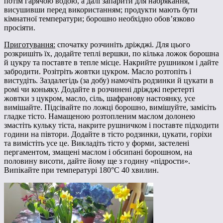
потім гарячою водою, а далі запарити для набрякання,
висушивши перед використанням; продукти мають бути
кімнатної температури; борошно необхідно обов’язково
просіяти.
Приготування:
спочатку розчиніть дріжджі. Для цього
розкришіть їх, додайте теплі вершки, по кілька ложок борошна
й цукру та поставте в тепле місце. Накрийте рушником і дайте
забродити. Розітріть жовтки цукром. Масло розтопіть і
вистудіть. Заздалегідь (за добу) намочіть родзинки й цукати в
ромі чи коньяку. Додайте в розчинені дріжджі перетерті
жовтки з цукром, масло, сіль, шафранову настоянку, усе
вимішайте. Підсівайте по ложці борошно, вимішуйте, замісіть
гладке тісто. Намащеною розтопленим маслом долонею
змастіть кульку тіста, накрите рушничком і поставте підходити
години на півтори. Додайте в тісто родзинки, цукати, горіхи
та вимістіть усе це. Викладіть тісто у форми, застелені
пергаментом, змащені маслом і обсипані борошном, на
половину висоти, дайте йому ще з годину «підрости».
Випікайте при температурі 180°С 40 хвилин.