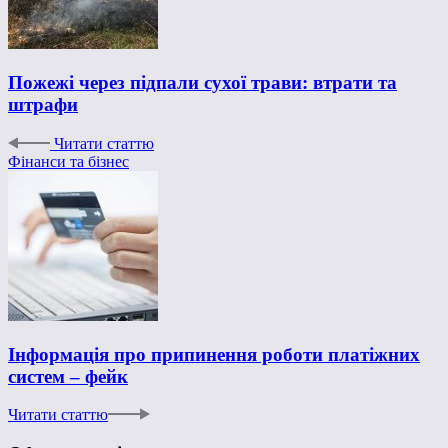
Пожежі через підпали сухої трави: втрати та
штрафи
Читати статтю
Фінанси та бізнес
Інформація про припинення роботи платіжних
систем – фейк
Читати статтю