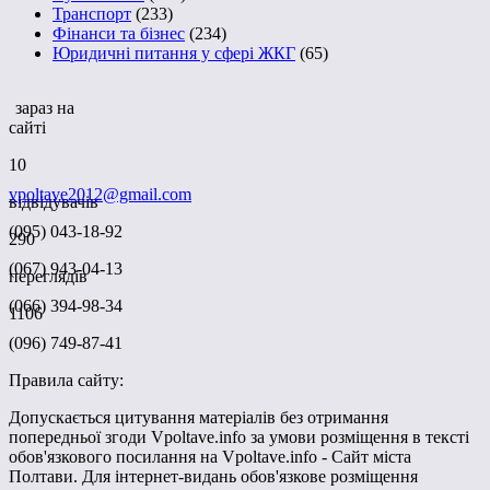
Транспорт
(233)
Фінанси та бізнес
(234)
Юридичні питання у сфері ЖКГ
(65)
зараз на
сайті
10
vpoltave2012@gmail.com
відвідувачів
(095) 043-18-92
290
(067) 943-04-13
переглядів
(066) 394-98-34
1106
(096) 749-87-41
Правила сайту:
Допускається цитування матеріалів без отримання
попередньої згоди Vpoltave.info за умови розміщення в тексті
обов'язкового посилання на Vpoltave.info - Сайт міста
Полтави. Для інтернет-видань обов'язкове розміщення