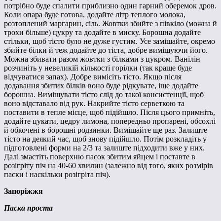
потрібно буде спалити приблизно один гарний оберемок дров.
Коли опара буде готова, додайте літр теплого молока,
розтоплений маргарин, сіль. Жовтки збийте з півкіло (можна й
трохи більше) цукру та додайте в миску. Борошна додайте
стільки, щоб тісто було не дуже густим. Усе замішайте, окремо
збийте білки й теж додайте до тіста, добре вимішуючи його.
Можна збивати разом жовтки з білками з цукром. Ванілін
розчиніть у невеликій кількості горілки (так краще буде
відчуватися запах). Добре вимісіть тісто. Якщо після
додавання збитих білків воно буде рідкувате, іще додайте
борошна. Вимішувати тісто слід до такої консистенції, щоб
воно відставало від рук. Накрийте тісто серветкою та
поставити в тепле місце, щоб підійшло. Після цього примніть,
додайте цукати, цедру лимона, попередньо пропарені, обсохлі
й обкочені в борошні родзинки. Вимішайте ще раз. Залиште
тісто на деякий час, щоб знову підійшло. Потім розкладіть у
підготовлені форми на 2/3 та залиште підходити вже у них.
Далі змастіть поверхню пасок збитим яйцем і поставте в
розігріту піч на 40-60 хвилин (залежно від того, яких розмірів
паски і наскільки розігріта піч).
Запоріжжя
Паска проста