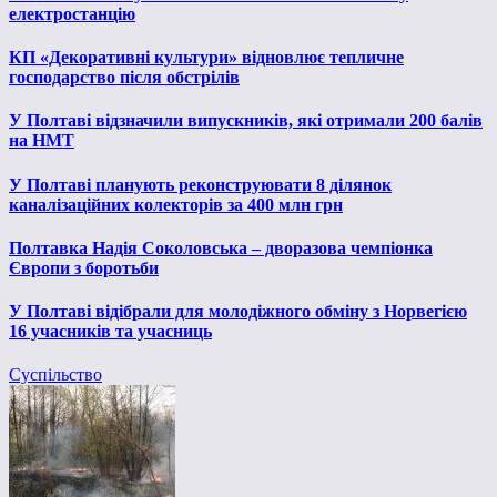
електростанцію
КП «Декоративні культури» відновлює тепличне
господарство після обстрілів
У Полтаві відзначили випускників, які отримали 200 балів
на НМТ
У Полтаві планують реконструювати 8 ділянок
каналізаційних колекторів за 400 млн грн
Полтавка Надія Соколовська – дворазова чемпіонка
Європи з боротьби
У Полтаві відібрали для молодіжного обміну з Норвегією
16 учасників та учасниць
Суспільство