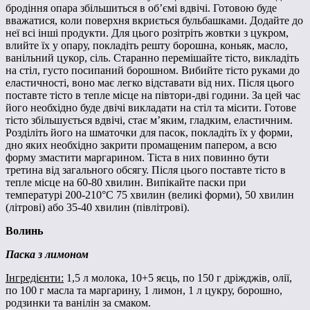
бродіння опара збільшиться в об’ємі вдвічі. Готовою буде
вважатися, коли поверхня вкриється бульбашками. Додайте до
неї всі інші продукти. Для цього розітріть жовтки з цукром,
влийте їх у опару, покладіть решту борошна, коньяк, масло,
ванільний цукор, сіль. Старанно перемішайте тісто, викладіть
на стіл, густо посипаний борошном. Вибийте тісто руками до
еластичності, воно має легко відставати від них. Після цього
поставте тісто в тепле місце на півтори-дві години. За цей час
його необхідно буде двічі викладати на стіл та місити. Готове
тісто збільшується вдвічі, стає м’яким, гладким, еластичним.
Розділіть його на шматочки для пасок, покладіть їх у форми,
дно яких необхідно закрити промащеним папером, а всю
форму змастити маргарином. Тіста в них повинно бути
третина від загального обсягу. Після цього поставте тісто в
тепле місце на 60-80 хвилин. Випікайте паски при
температурі 200-210°С 75 хвилин (великі форми), 50 хвилин
(літрові) або 35-40 хвилин (півлітрові).
Волинь
Паска з лимоном
Інгредієнти:
1,5 л молока, 10+5 яєць, по 150 г дріжджів, олії,
по 100 г масла та маргарину, 1 лимон, 1 л цукру, борошно,
родзинки та ванілін за смаком.