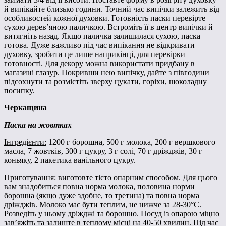
й випікайте близько години. Точний час випічки залежить від
особливостей кожної духовки. Готовність паски перевірте
сухою дерев’яною паличкою. Встроміть її в центр випічки й
витягніть назад. Якщо паличка залишилася сухою, паска
готова. Дуже важливо під час випікання не відкривати
духовку, зробити це лише наприкінці, для перевірки
готовності. Для декору можна використати придбану в
магазині глазур. Покривши нею випічку, дайте з півгодини
підсохнути та розмістіть зверху цукати, горіхи, шоколадну
посипку.
Черкащина
Паска на жовтках
Інгредієнти:
1200 г борошна, 500 г молока, 200 г вершкового
масла, 7 жовтків, 300 г цукру, 3 г солі, 70 г дріжджів, 30 г
коньяку, 2 пакетика ванільного цукру.
Приготування:
виготовте тісто опарним способом. Для цього
вам знадобиться повна норма молока, половина норми
борошна (якщо дуже здобне, то третина) та повна норма
дріжджів. Молоко має бути теплим, не нижче за 28-30°С.
Розведіть у ньому дріжджі та борошно. Посуд із опарою міцно
зав’яжіть та залиште в теплому місці на 40-50 хвилин. Під час