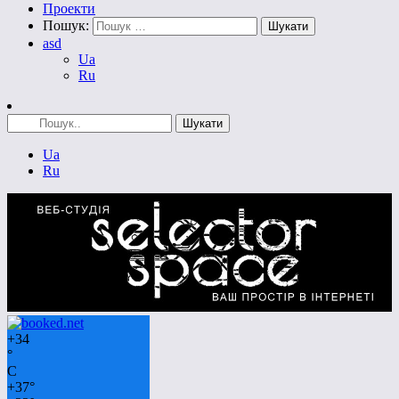
Проекти
Пошук:
asd
Ua
Ru
Ua
Ru
+
34
°
C
+
37°