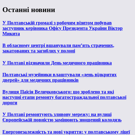
Останні новини
У Полтавській громаді з робочим візитом побував
заступник керівника Офісу Президента України Віктор
Микита
В обласному центрі вшанували пам’ять страчених,
закатованих та загиблих у полоні
У Полтаві відзначили День медичного працівника
Полтавські музейники влаштували «день відкритих
дверей» для медичних працівників
Вулиця Паїсія Величковського: що зроблено та які
наступні етапи ремонту багатостраждальної полтавської
дороги
У Полтаві ремонтують зливову мережу: на вулиці
Європейській повністю замінюють зношений колодязь
Енергонезалежність та нові укриття: у полтавському ліцеї