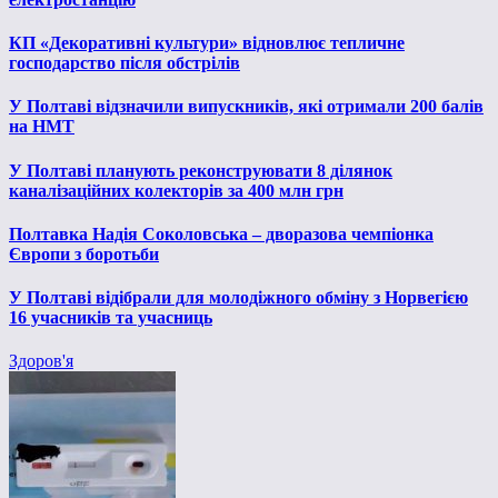
КП «Декоративні культури» відновлює тепличне
господарство після обстрілів
У Полтаві відзначили випускників, які отримали 200 балів
на НМТ
У Полтаві планують реконструювати 8 ділянок
каналізаційних колекторів за 400 млн грн
Полтавка Надія Соколовська – дворазова чемпіонка
Європи з боротьби
У Полтаві відібрали для молодіжного обміну з Норвегією
16 учасників та учасниць
Здоров'я