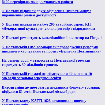
№29 перевірили, як просуваються роботи
У Полтаві відкрили друге відділення ПриватБанку з
підвищеним рівнем доступності
У Полтаві видалять майже 200 аварійних дерев: КП
«Декоративні культури» уклало договір з підрядником
У Полтаві ремонтують каналізаційний колектор на Подолі
У Полтавській ОВА обговорили впровадження реформи
шкільного харчування та проєкт «Безпечна Полтавщина»
На ремонт доріг у старостатах Полтавської громади
спрямують 30 мільйонів гривень
У Полтавській громаді перейменували більше ніж 10
закладів загальної середньої освіти
Внесли зміни до програм та показників бюджету громади:
відбулася 81 сесія Полтавської міської ради
У Полтавському КАТП-1628 встановили сонячну
електростанцію