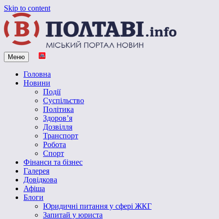
Skip to content
Меню
Vpoltave.info
Полтавський портал новин
Головна
Новини
Події
Суспільство
Політика
Здоров’я
Дозвілля
Транспорт
Робота
Спорт
Фінанси та бізнес
Галерея
Довідкова
Афіша
Блоги
Юридичні питання у сфері ЖКГ
Запитай у юриста