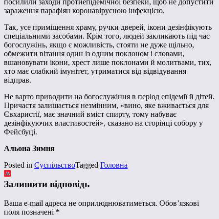
посилили заходи протиепідемічної безпеки, щоб не допустити
зараження парафіян коронавірусною інфекцією.
Так, усе приміщення храму, ручки дверей, ікони дезінфікують
спеціальними засобами. Крім того, людей закликають під час
богослужінь, якщо є можливість, стояти не дуже щільно,
обмежити вітання один із одним поклоном і словами,
вшановувати ікони, хрест лише поклонами й молитвами, тих,
хто має слабкий імунітет, утриматися від відвідування
відправ.
Не варто приводити на богослужіння в період епідемії й дітей.
Причастя залишається незмінним, «вино, яке вживається для
Євхаристії, має значний вміст спирту, тому набуває
дезінфікуючих властивостей», сказано на сторінці собору у
Фейсбуці.
Альона Зимня
Posted in
Суспільство
Tagged
Головна
Залишити відповідь
Ваша e-mail адреса не оприлюднюватиметься.
Обов’язкові
поля позначені
*