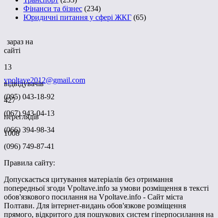
Фінанси та бізнес
(234)
Юридичні питання у сфері ЖКГ
(65)
зараз на
сайті
13
vpoltave2012@gmail.com
відвідувачів
(095) 043-18-92
427
(067) 943-04-13
переглядів
(066) 394-98-34
1008
(096) 749-87-41
Правила сайту:
Допускається цитування матеріалів без отримання
попередньої згоди Vpoltave.info за умови розміщення в тексті
обов'язкового посилання на Vpoltave.info - Сайт міста
Полтави. Для інтернет-видань обов'язкове розміщення
прямого, відкритого для пошукових систем гіперпосилання на