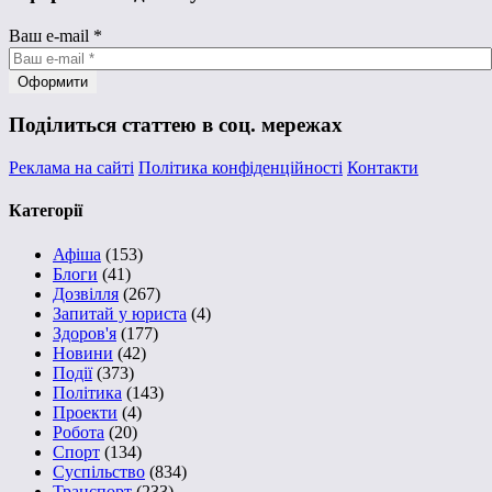
Ваш e-mail
*
Поділиться статтею в соц. мережах
Реклама на сайті
Політика конфіденційності
Контакти
Категорії
Афіша
(153)
Блоги
(41)
Дозвілля
(267)
Запитай у юриста
(4)
Здоров'я
(177)
Новини
(42)
Події
(373)
Політика
(143)
Проекти
(4)
Робота
(20)
Спорт
(134)
Суспільство
(834)
Транспорт
(233)