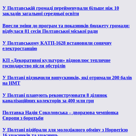
У Полтавській громаді перейменували більше ніж 10
закладів загальної середньої освіти
Внесли зміни до програм та показників бюджету громади:
відбулася 81 сесія Полтавської міської ради
У Полтавському КАТП-1628 встановили сонячну
електростанцію
КП «Декоративні культури» відновлює тепличне
господарство після обстрілів
У Полтаві відзначили випускників, які отримали 200 балів
на НМТ
У Полтаві планують реконструювати 8 ділянок
каналізаційних колекторів за 400 млн грн
Полтавка Надія Соколовська – дворазова чемпіонка
Європи з боротьби
У Полтаві відібрали для молодіжного обміну з Норвегією
16 учасників та учасниць