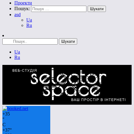
Проекти
Пошук:
asd
Ua
Ru
Ua
Ru
+
35
°
C
+
37°