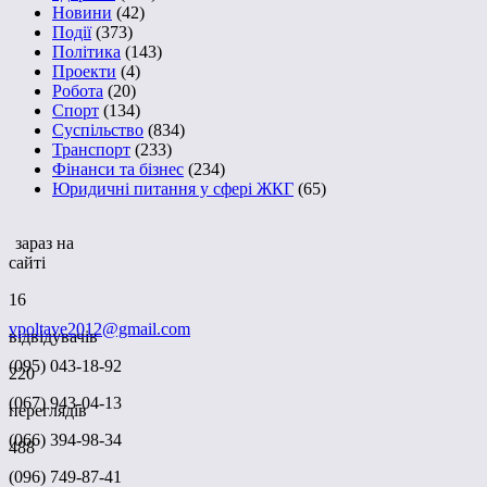
Новини
(42)
Події
(373)
Політика
(143)
Проекти
(4)
Робота
(20)
Спорт
(134)
Суспільство
(834)
Транспорт
(233)
Фінанси та бізнес
(234)
Юридичні питання у сфері ЖКГ
(65)
зараз на
сайті
16
vpoltave2012@gmail.com
відвідувачів
(095) 043-18-92
220
(067) 943-04-13
переглядів
(066) 394-98-34
488
(096) 749-87-41