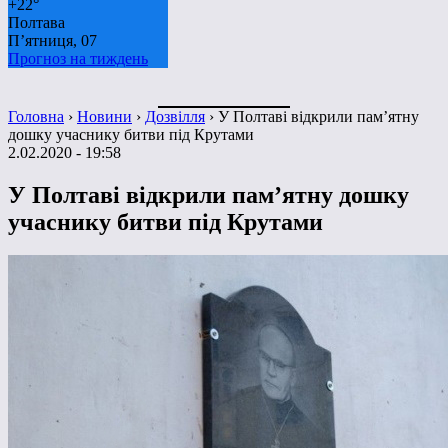
+
22°
Полтава
П’ятниця, 07
Прогноз на тиждень
Головна
›
Новини
›
Дозвілля
›
У Полтаві відкрили пам’ятну
дошку учаснику битви під Крутами
2.02.2020 - 19:58
У Полтаві відкрили пам’ятну дошку
учаснику битви під Крутами