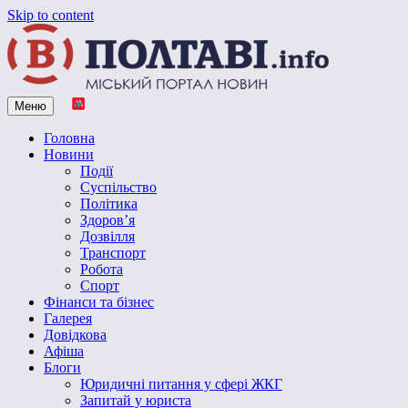
Skip to content
Меню
Vpoltave.info
Полтавський портал новин
Головна
Новини
Події
Суспільство
Політика
Здоров’я
Дозвілля
Транспорт
Робота
Спорт
Фінанси та бізнес
Галерея
Довідкова
Афіша
Блоги
Юридичні питання у сфері ЖКГ
Запитай у юриста