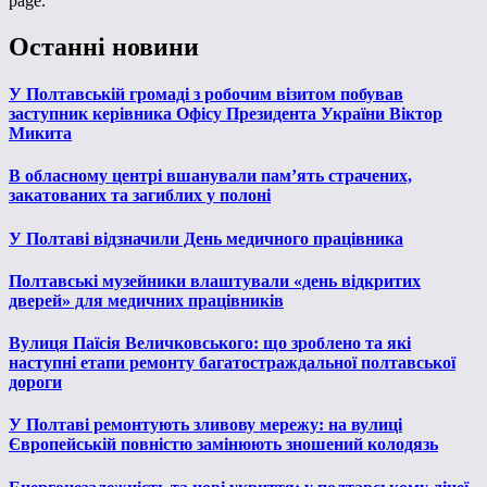
page.
Останні новини
У Полтавській громаді з робочим візитом побував
заступник керівника Офісу Президента України Віктор
Микита
В обласному центрі вшанували пам’ять страчених,
закатованих та загиблих у полоні
У Полтаві відзначили День медичного працівника
Полтавські музейники влаштували «день відкритих
дверей» для медичних працівників
Вулиця Паїсія Величковського: що зроблено та які
наступні етапи ремонту багатостраждальної полтавської
дороги
У Полтаві ремонтують зливову мережу: на вулиці
Європейській повністю замінюють зношений колодязь