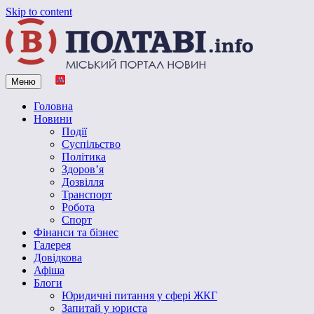
Skip to content
Меню
Vpoltave.info
Полтавський портал новин
Головна
Новини
Події
Суспільство
Політика
Здоров’я
Дозвілля
Транспорт
Робота
Спорт
Фінанси та бізнес
Галерея
Довідкова
Афіша
Блоги
Юридичні питання у сфері ЖКГ
Запитай у юриста