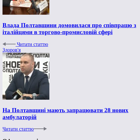
Влада Полтавщини домовилася про співпрацю з
італійцями в торгово-промисловій сфері
Читати статтю
Здоров'я
На Полтавщині мають запрацювати 28 нових
амбулаторій
Читати статтю