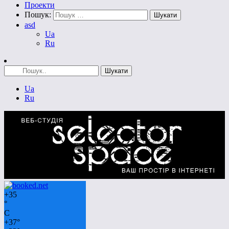
Проекти
Пошук:
asd
Ua
Ru
Ua
Ru
+
35
°
C
+
37°