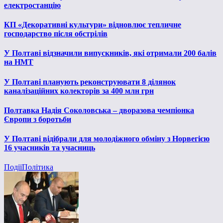
електростанцію
КП «Декоративні культури» відновлює тепличне
господарство після обстрілів
У Полтаві відзначили випускників, які отримали 200 балів
на НМТ
У Полтаві планують реконструювати 8 ділянок
каналізаційних колекторів за 400 млн грн
Полтавка Надія Соколовська – дворазова чемпіонка
Європи з боротьби
У Полтаві відібрали для молодіжного обміну з Норвегією
16 учасників та учасниць
Події
Політика