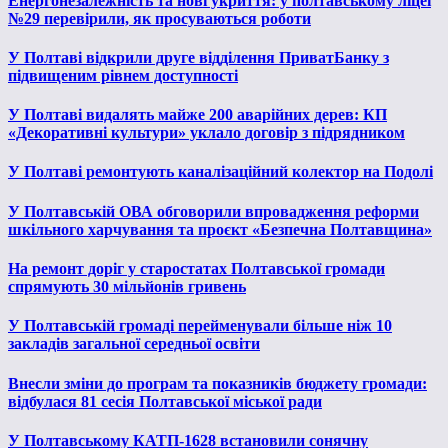
Енергонезалежність та нові укриття: у полтавському ліцеї
№29 перевірили, як просуваються роботи
У Полтаві відкрили друге відділення ПриватБанку з
підвищеним рівнем доступності
У Полтаві видалять майже 200 аварійних дерев: КП
«Декоративні культури» уклало договір з підрядником
У Полтаві ремонтують каналізаційний колектор на Подолі
У Полтавській ОВА обговорили впровадження реформи
шкільного харчування та проєкт «Безпечна Полтавщина»
На ремонт доріг у старостатах Полтавської громади
спрямують 30 мільйонів гривень
У Полтавській громаді перейменували більше ніж 10
закладів загальної середньої освіти
Внесли зміни до програм та показників бюджету громади:
відбулася 81 сесія Полтавської міської ради
У Полтавському КАТП-1628 встановили сонячну