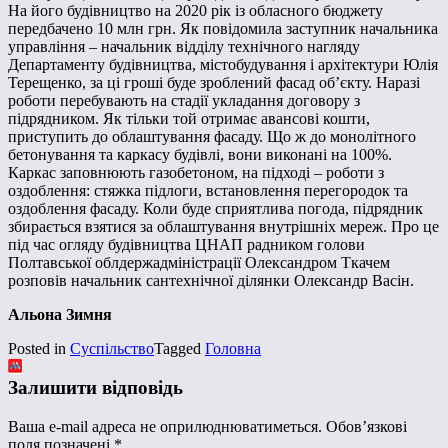
На його будівництво на 2020 рік із обласного бюджету
передбачено 10 млн грн. Як повідомила заступник начальника
управління – начальник відділу технічного нагляду
Департаменту будівництва, містобудування і архітектури Юлія
Терещенко, за ці гроші буде зроблений фасад об’єкту. Наразі
роботи перебувають на стадії укладання договору з
підрядником. Як тільки той отримає авансові кошти,
приступить до облаштування фасаду. Що ж до монолітного
бетонування та каркасу будівлі, вони виконані на 100%.
Каркас заповнюють газобетоном, на підході – роботи з
оздоблення: стяжка підлоги, встановлення перегородок та
оздоблення фасаду. Коли буде сприятлива погода, підрядник
збирається взятися за облаштування внутрішніх мереж. Про це
під час огляду будівництва ЦНАП радником голови
Полтавської облдержадміністрації Олександром Ткачем
розповів начальник сантехнічної ділянки Олександр Васін.
Альона Зимня
Posted in
Суспільство
Tagged
Головна
Залишити відповідь
Ваша e-mail адреса не оприлюднюватиметься.
Обов’язкові
поля позначені
*