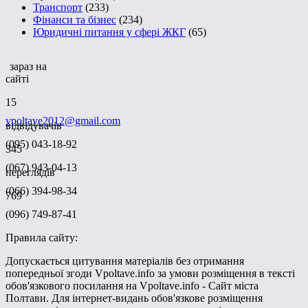
Транспорт
(233)
Фінанси та бізнес
(234)
Юридичні питання у сфері ЖКГ
(65)
зараз на
сайті
15
vpoltave2012@gmail.com
відвідувачів
(095) 043-18-92
345
(067) 943-04-13
переглядів
(066) 394-98-34
769
(096) 749-87-41
Правила сайту:
Допускається цитування матеріалів без отримання
попередньої згоди Vpoltave.info за умови розміщення в тексті
обов'язкового посилання на Vpoltave.info - Сайт міста
Полтави. Для інтернет-видань обов'язкове розміщення