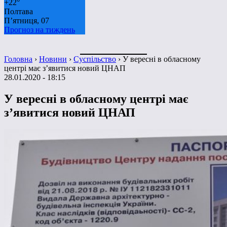
+
22°
Полтава
П’ятниця, 07
Прогноз на тиждень
Головна
›
Новини
›
Суспільство
›
У вересні в обласному
центрі має з’явитися новий ЦНАП
28.01.2020 - 18:15
У вересні в обласному центрі має
з’явитися новий ЦНАП