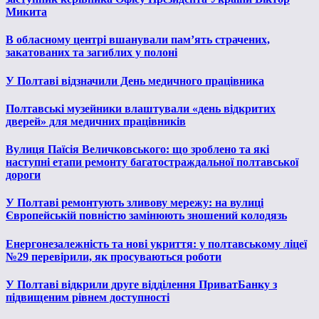
Микита
В обласному центрі вшанували пам’ять страчених,
закатованих та загиблих у полоні
У Полтаві відзначили День медичного працівника
Полтавські музейники влаштували «день відкритих
дверей» для медичних працівників
Вулиця Паїсія Величковського: що зроблено та які
наступні етапи ремонту багатостраждальної полтавської
дороги
У Полтаві ремонтують зливову мережу: на вулиці
Європейській повністю замінюють зношений колодязь
Енергонезалежність та нові укриття: у полтавському ліцеї
№29 перевірили, як просуваються роботи
У Полтаві відкрили друге відділення ПриватБанку з
підвищеним рівнем доступності