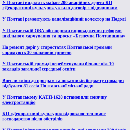
У Полтаві видалять майже 200 аварійних дерев: КП
«Декоративні культури» уклало договір з підрядником
У Полтаві ремонтують каналізаційний колектор на Подолі
У Полтавській ОВА обговорили впровадження реформи
шкільного харчування та проєкт «Безпечна Полтавщина»
На ремонт доріг у старостатах Полтавської громади
спрямують 30 мільйонів гривень
У Полтавській громаді перейменували більше ніж 10
закладів загальної середньої освіти
Внесли зміни до програм та показників бюджету громади:
відбулася 81 сесія Полтавської міської ради
У Полтавському КАТП-1628 встановили сонячну
електростанцію
КП «Декоративні культури» відновлює тепличне
господарство після обстрілів