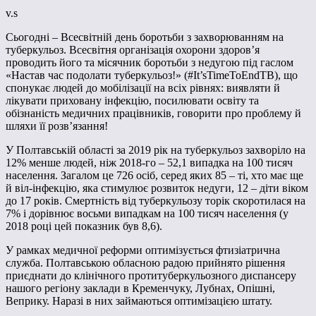
v.s
Сьогодні – Всесвітній день боротьби з захворюванням на
туберкульоз. Всесвітня організація охорони здоров’я
проводить його та місячник боротьби з недугою під гаслом
«Настав час подолати туберкульоз!» (#It’sTimeToEndTB), що
спонукає людей до мобілізації на всіх рівнях: виявляти й
лікувати приховану інфекцію, посилювати освіту та
обізнаність медичних працівників, говорити про проблему й
шляхи її розв’язання!
У Полтавській області за 2019 рік на туберкульоз захворіло на
12% менше людей, ніж 2018-го – 52,1 випадка на 100 тисяч
населення. Загалом це 726 осіб, серед яких 85 – ті, хто має ще
й віл-інфекцію, яка стимулює розвиток недуги, 12 – діти віком
до 17 років. Смертність від туберкульозу торік скоротилася на
7% і дорівнює восьми випадкам на 100 тисяч населення (у
2018 році цей показник був 8,6).
У рамках медичної реформи оптимізується фтизіатрична
служба. Полтавською обласною радою прийнято рішення
приєднати до клінічного протитуберкульозного диспансеру
нашого регіону заклади в Кременчуку, Лубнах, Опішні,
Веприку. Наразі в них займаються оптимізацією штату.