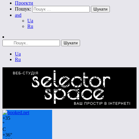
Проекти
Пошук:
asd
Ua
Ru
Ua
Ru
+
35
°
C
+
36°