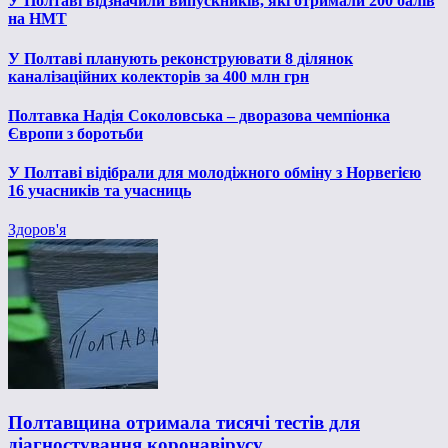
У Полтаві відзначили випускників, які отримали 200 балів
на НМТ
У Полтаві планують реконструювати 8 ділянок
каналізаційних колекторів за 400 млн грн
Полтавка Надія Соколовська – дворазова чемпіонка
Європи з боротьби
У Полтаві відібрали для молодіжного обміну з Норвегією
16 учасників та учасниць
Здоров'я
Полтавщина отримала тисячі тестів для
діагностування коронавірусу