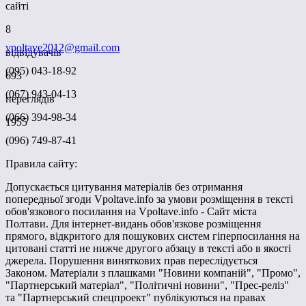
сайті
8
vpoltave2012@gmail.com
відвідувачів
(095) 043-18-92
693
(067) 943-04-13
переглядів
(066) 394-98-34
1955
(096) 749-87-41
Правила сайту:
Допускається цитування матеріалів без отримання
попередньої згоди Vpoltave.info за умови розміщення в тексті
обов'язкового посилання на Vpoltave.info - Сайт міста
Полтави. Для інтернет-видань обов'язкове розміщення
прямого, відкритого для пошукових систем гіперпосилання на
цитовані статті не нижче другого абзацу в тексті або в якості
джерела. Порушення виняткових прав переслідується
Законом. Матеріали з плашками "Новини компаній", "Промо",
"Партнерський матеріал", "Політичні новини", "Прес-реліз"
та "Партнерський спецпроект" публікуються на правах