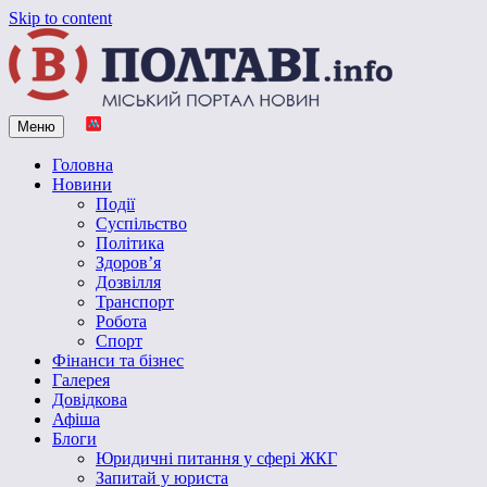
Skip to content
Меню
Vpoltave.info
Полтавський портал новин
Головна
Новини
Події
Суспільство
Політика
Здоров’я
Дозвілля
Транспорт
Робота
Спорт
Фінанси та бізнес
Галерея
Довідкова
Афіша
Блоги
Юридичні питання у сфері ЖКГ
Запитай у юриста