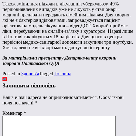
Також змінилися підходи в лікуванні туберкульозу. 49%
першовиявлених випадків уже не лікують у стаціонарі –
медичні препарати передають сімейним лікарям. Для хворих,
які не є бактеріовиділювачами, запроваджується пацієнт-
орієнтована модель лікування – відеоДОТ. Хворий приймає
ліки, перебуваючи на онлайн-зв’язку з куратором. Наразі лише
в Полтаві так лікуються 18 пацієнтів. Для цього в центри
первісної медико-санітарної допомоги закупили три ноутбуки.
Хоча далеко не всі хворі мають доступ до інтернету.
За матеріалами пресцентру Департаменту охорони
здоров’я Полтавської ОДА
Posted in
Здоров'я
Tagged
Головна
Залишити відповідь
Ваша e-mail адреса не оприлюднюватиметься.
Обов’язкові
поля позначені
*
Коментар
*