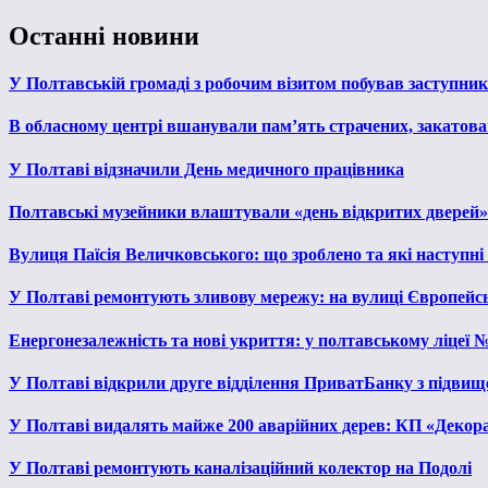
Останні новини
У Полтавській громаді з робочим візитом побував заступни
В обласному центрі вшанували пам’ять страчених, закатован
У Полтаві відзначили День медичного працівника
Полтавські музейники влаштували «день відкритих дверей»
Вулиця Паїсія Величковського: що зроблено та які наступні
У Полтаві ремонтують зливову мережу: на вулиці Європейс
Енергонезалежність та нові укриття: у полтавському ліцеї 
У Полтаві відкрили друге відділення ПриватБанку з підвищ
У Полтаві видалять майже 200 аварійних дерев: КП «Декора
У Полтаві ремонтують каналізаційний колектор на Подолі