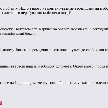
 об’єкту. Ніхто з нього не контактуватиме з розміщеними в обсе
ння належного перебування та безпеки людей.
допомогу. Полтавська та Харківська області забезпечені необхідн
 індивідуальні бокси.
 додому. Іноземні громадяни також повернуться до своїх країн п
бхідним та готові надати необхідну допомогу. Окрім цього, поря
ще на 14 днів від моменту ізоляції пацієнта, у якого виявлено п