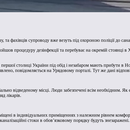
ну, та фахівців супроводу вже везуть під охороною поліції до сан
ройшов процедуру дезінфекції та перебуває на окремій стоянці в
ершої столиці України під обід і незабаром мають прибути в Нов
влено, повідомляється на Урядовому порталі. Тут же дані відпов
льно відведеному місці. Люди забезпечені всім необхідним. Як е
яд лікарів.
зміщені в індивідуальних приміщеннях з належним рівнем комфор
 каналізаційні стоки в обов’язковому порядку будуть знезаражені.