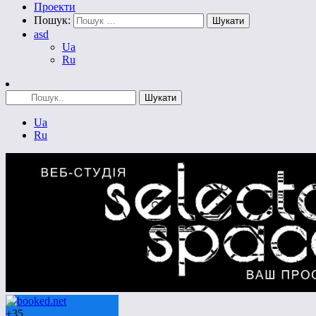
Проекти
Пошук:
asd
Ua
Ru
Ua
Ru
+
35