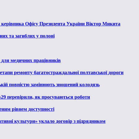
к керівника Офісу Президента України Віктор Микита
их та загиблих у полоні
 для медичних працівників
 етапи ремонту багатостраждальної полтавської дороги
ькій повністю замінюють зношений колодязь
№29 перевірили, як просуваються роботи
еним рівнем доступності
тивні культури» уклало договір з підрядником