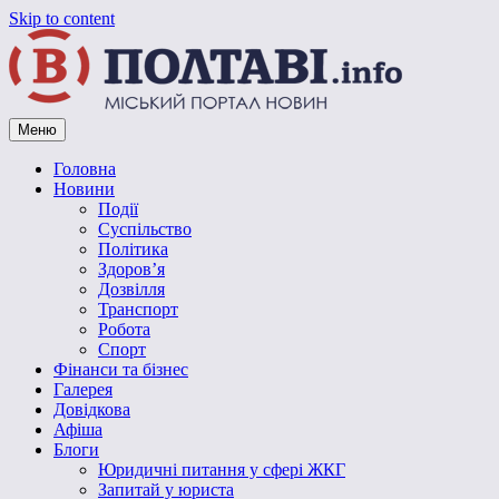
Skip to content
Меню
Vpoltave.info
Полтавський портал новин
Головна
Новини
Події
Суспільство
Політика
Здоров’я
Дозвілля
Транспорт
Робота
Спорт
Фінанси та бізнес
Галерея
Довідкова
Афіша
Блоги
Юридичні питання у сфері ЖКГ
Запитай у юриста