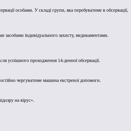
рвації особами. У складі групи, яка перебуватиме в обсервації,
ими засобами індивідуального захисту, медикаментами.
ісля успішного проходження 14-денної обсервації.
д постійно чергуватиме машина екстреної допомоги.
ідозру на вірус».