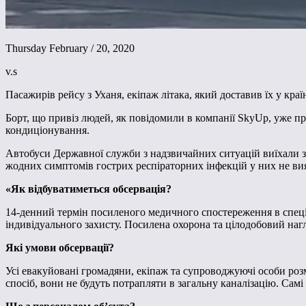
Thursday February / 20, 2020
v.s
Пасажирів рейсу з Уханя, екіпаж літака, який доставив їх у краї
Борт, що привіз людей, як повідомили в компанії SkyUp, уже п
кондиціонування.
Автобуси Державної служби з надзвичайних ситуацій виїхали з п
жодних симптомів гострих респіраторних інфекцій у них не вия
«Як відбуватиметься обсервація?
14-денний термін посиленого медичного спостереження в спеціа
індивідуального захисту. Посилена охорона та цілодобовий нагл
Які умови обсервації?
Усі евакуйовані громадяни, екіпаж та супроводжуючі особи ро
спосіб, вони не будуть потрапляти в загальну каналізацію. Самі