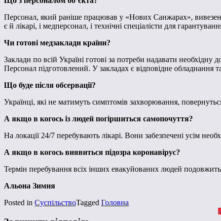
Що з персоналом об’єкта?
Персонал, який раніше працював у «Нових Санжарах», вивезено з
є й лікарі, і медперсонал, і технічні спеціалісти для гарантува
Чи готові медзаклади країни?
Заклади по всій Україні готові за потреби надавати необхідну 
Персонал підготовлений. У закладах є відповідне обладнання та
Що буде після обсервації?
Українці, які не матимуть симптомів захворювання, повернуться
А якщо в когось із людей погіршиться самопочуття?
На локації 24/7 перебувають лікарі. Вони забезпечені усім нео
А якщо в когось виявиться підозра коронавірус?
Термін перебування всіх інших евакуйованих людей подовжиться 
Альона Зимня
Posted in
Суспільство
Tagged
Головна