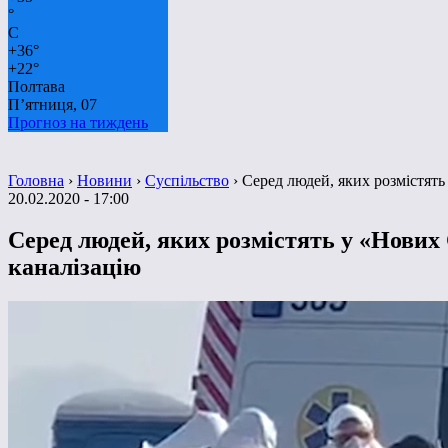
°
C
+
36°
+
22°
Полтава
П’ятниця, 07
Прогноз на тиждень
Головна
›
Новини
›
Суспільство
›
Серед людей, яких розмістять
20.02.2020 - 17:00
Серед людей, яких розмістять у «Нових 
каналізацію