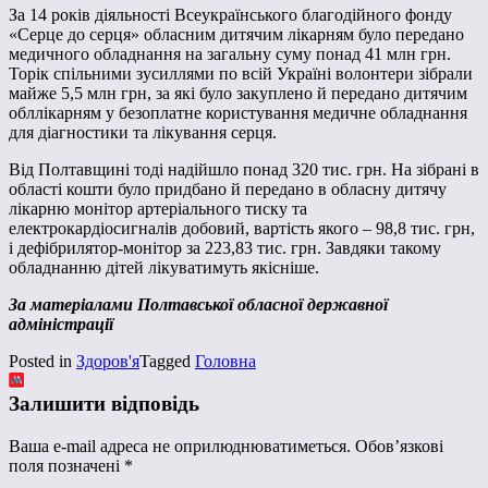
За 14 років діяльності Всеукраїнського благодійного фонду
«Серце до серця» обласним дитячим лікарням було передано
медичного обладнання на загальну суму понад 41 млн грн.
Торік спільними зусиллями по всій Україні волонтери зібрали
майже 5,5 млн грн, за які було закуплено й передано дитячим
обллікарням у безоплатне користування медичне обладнання
для діагностики та лікування серця.
Від Полтавщині тоді надійшло понад 320 тис. грн. На зібрані в
області кошти було придбано й передано в обласну дитячу
лікарню монітор артеріального тиску та
електрокардіосигналів добовий, вартість якого – 98,8 тис. грн,
і дефібрилятор-монітор за 223,83 тис. грн. Завдяки такому
обладнанню дітей лікуватимуть якісніше.
За матеріалами Полтавської обласної державної
адміністрації
Posted in
Здоров'я
Tagged
Головна
Залишити відповідь
Ваша e-mail адреса не оприлюднюватиметься.
Обов’язкові
поля позначені
*