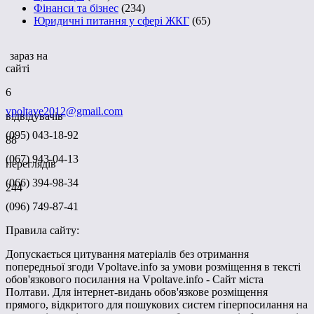
Фінанси та бізнес
(234)
Юридичні питання у сфері ЖКГ
(65)
зараз на
сайті
6
vpoltave2012@gmail.com
відвідувачів
(095) 043-18-92
88
(067) 943-04-13
переглядів
(066) 394-98-34
244
(096) 749-87-41
Правила сайту:
Допускається цитування матеріалів без отримання
попередньої згоди Vpoltave.info за умови розміщення в тексті
обов'язкового посилання на Vpoltave.info - Сайт міста
Полтави. Для інтернет-видань обов'язкове розміщення
прямого, відкритого для пошукових систем гіперпосилання на