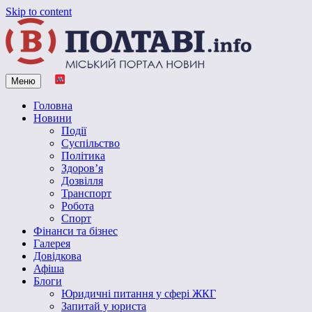
Skip to content
Меню
Vpoltave.info
Полтавський портал новин
Головна
Новини
Події
Суспільство
Політика
Здоров’я
Дозвілля
Транспорт
Робота
Спорт
Фінанси та бізнес
Галерея
Довідкова
Афіша
Блоги
Юридичні питання у сфері ЖКГ
Запитай у юриста