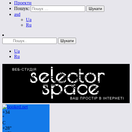
Проекти
Пошук:
asd
Ua
Ru
Ua
Ru
+
34
°
C
+
28°