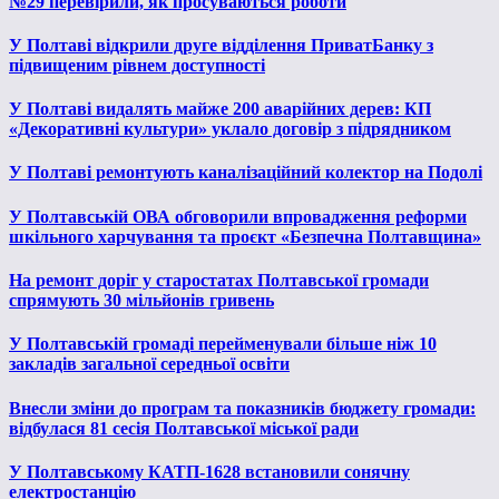
№29 перевірили, як просуваються роботи
У Полтаві відкрили друге відділення ПриватБанку з
підвищеним рівнем доступності
У Полтаві видалять майже 200 аварійних дерев: КП
«Декоративні культури» уклало договір з підрядником
У Полтаві ремонтують каналізаційний колектор на Подолі
У Полтавській ОВА обговорили впровадження реформи
шкільного харчування та проєкт «Безпечна Полтавщина»
На ремонт доріг у старостатах Полтавської громади
спрямують 30 мільйонів гривень
У Полтавській громаді перейменували більше ніж 10
закладів загальної середньої освіти
Внесли зміни до програм та показників бюджету громади:
відбулася 81 сесія Полтавської міської ради
У Полтавському КАТП-1628 встановили сонячну
електростанцію