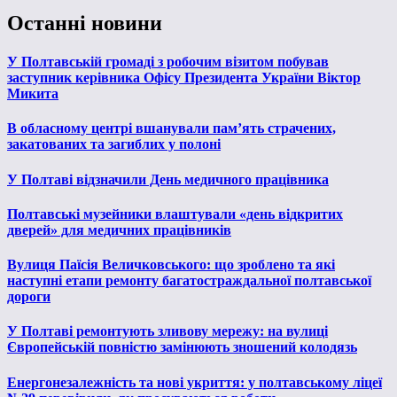
Останні новини
У Полтавській громаді з робочим візитом побував
заступник керівника Офісу Президента України Віктор
Микита
В обласному центрі вшанували пам’ять страчених,
закатованих та загиблих у полоні
У Полтаві відзначили День медичного працівника
Полтавські музейники влаштували «день відкритих
дверей» для медичних працівників
Вулиця Паїсія Величковського: що зроблено та які
наступні етапи ремонту багатостраждальної полтавської
дороги
У Полтаві ремонтують зливову мережу: на вулиці
Європейській повністю замінюють зношений колодязь
Енергонезалежність та нові укриття: у полтавському ліцеї