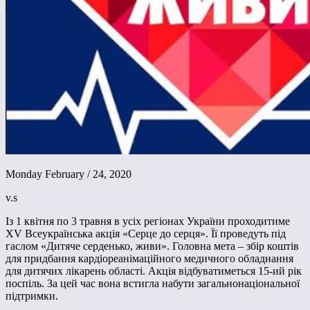
Monday February / 24, 2020
v.s
Із 1 квітня по 3 травня в усіх регіонах України проходитиме
XV Всеукраїнська акція «Серце до серця». Її проведуть під
гаслом «Дитяче серденько, живи». Головна мета – збір коштів
для придбання кардіореанімаційного медичного обладнання
для дитячих лікарень області. Акція відбуватиметься 15-ий рік
поспіль. За цей час вона встигла набути загальнонаціональної
підтримки.