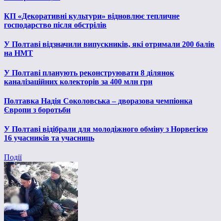
КП «Декоративні культури» відновлює тепличне
господарство після обстрілів
У Полтаві відзначили випускників, які отримали 200 балів
на НМТ
У Полтаві планують реконструювати 8 ділянок
каналізаційних колекторів за 400 млн грн
Полтавка Надія Соколовська – дворазова чемпіонка
Європи з боротьби
У Полтаві відібрали для молодіжного обміну з Норвегією
16 учасників та учасниць
Події