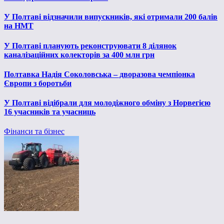
У Полтаві відзначили випускників, які отримали 200 балів
на НМТ
У Полтаві планують реконструювати 8 ділянок
каналізаційних колекторів за 400 млн грн
Полтавка Надія Соколовська – дворазова чемпіонка
Європи з боротьби
У Полтаві відібрали для молодіжного обміну з Норвегією
16 учасників та учасниць
Фінанси та бізнес