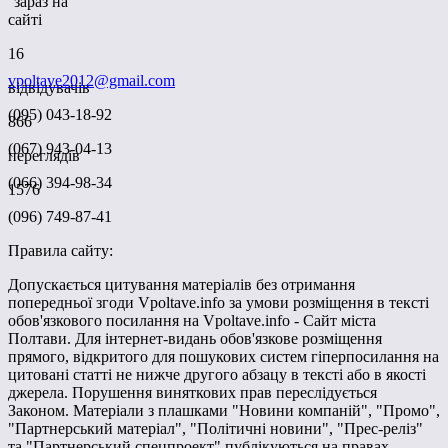
зараз на
сайті
16
vpoltave2012@gmail.com
відвідувачів
(095) 043-18-92
866
(067) 943-04-13
переглядів
(066) 394-98-34
1576
(096) 749-87-41
Правила сайту:
Допускається цитування матеріалів без отримання
попередньої згоди Vpoltave.info за умови розміщення в тексті
обов'язкового посилання на Vpoltave.info - Сайт міста
Полтави. Для інтернет-видань обов'язкове розміщення
прямого, відкритого для пошукових систем гіперпосилання на
цитовані статті не нижче другого абзацу в тексті або в якості
джерела. Порушення виняткових прав переслідується
Законом. Матеріали з плашками "Новини компаній", "Промо",
"Партнерський матеріал", "Політичні новини", "Прес-реліз"
та "Партнерський спецпроект" публікуються на правах