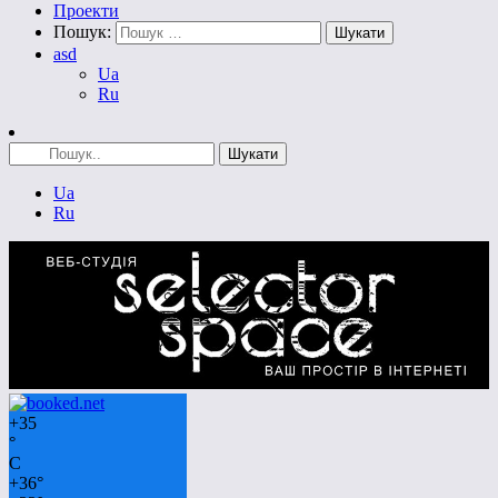
Проекти
Пошук:
asd
Ua
Ru
Ua
Ru
+
35
°
C
+
36°