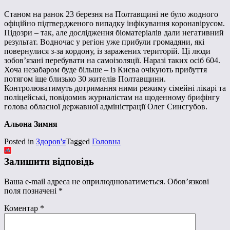
Станом на ранок 23 березня на Полтавщині не було жодного
офіційно підтвердженого випадку інфікування коронавірусом.
Підозри – так, але дослідження біоматеріалів дали негативний
результат. Водночас у регіон уже прибули громадяни, які
повернулися з-за кордону, із заражених територій. Ці люди
зобов’язані перебувати на самоізоляції. Наразі таких осіб 604.
Хоча незабаром буде більше – із Києва очікують прибуття
потягом іще близько 30 жителів Полтавщини.
Контролюватимуть дотримання ними режиму сімейні лікарі та
поліцейські, повідомив журналістам на щоденному брифінгу
голова обласної державної адміністрації Олег Синєгубов.
Альона Зимня
Posted in
Здоров'я
Tagged
Головна
Залишити відповідь
Ваша e-mail адреса не оприлюднюватиметься.
Обов’язкові
поля позначені
*
Коментар
*