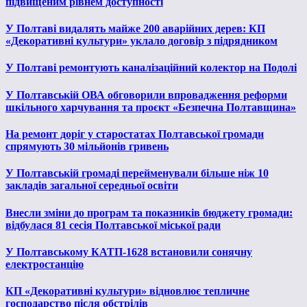
підвищеним рівнем доступності
У Полтаві видалять майже 200 аварійних дерев: КП
«Декоративні культури» уклало договір з підрядником
У Полтаві ремонтують каналізаційний колектор на Подолі
У Полтавській ОВА обговорили впровадження реформи
шкільного харчування та проєкт «Безпечна Полтавщина»
На ремонт доріг у старостатах Полтавської громади
спрямують 30 мільйонів гривень
У Полтавській громаді перейменували більше ніж 10
закладів загальної середньої освіти
Внесли зміни до програм та показників бюджету громади:
відбулася 81 сесія Полтавської міської ради
У Полтавському КАТП-1628 встановили сонячну
електростанцію
КП «Декоративні культури» відновлює тепличне
господарство після обстрілів