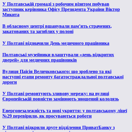
У Полтавській громаді з робочим візитом побував
заступник керівника Офісу Президента України Віктор
Микита
В обласному центрі вшанували пам’ять страчених,
закатованих та загиблих у полоні
У Полтаві відзначили День медичного працівника
Полтавські музейники влаштували «день відкритих
дверей» для медичних працівників
Вулиця Паїсія Величковського: що зроблено та які
наступні етапи ремонту багатостраждальної полтавської
дороги
У Полтаві ремонтують зливову мережу: на вулиці
Європейській повністю замінюють зношений колодязь
Енергонезалежність та нові укриття: у полтавському ліцеї
№29 перевірили, як просуваються роботи
У Полтаві відкрили друге відділення ПриватБанку з