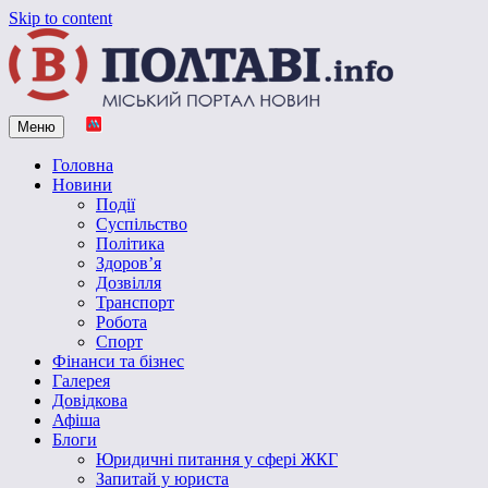
Skip to content
Меню
Vpoltave.info
Полтавський портал новин
Головна
Новини
Події
Суспільство
Політика
Здоров’я
Дозвілля
Транспорт
Робота
Спорт
Фінанси та бізнес
Галерея
Довідкова
Афіша
Блоги
Юридичні питання у сфері ЖКГ
Запитай у юриста