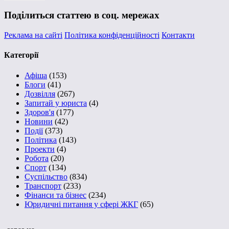
Поділиться статтею в соц. мережах
Реклама на сайті
Політика конфіденційності
Контакти
Категорії
Афіша
(153)
Блоги
(41)
Дозвілля
(267)
Запитай у юриста
(4)
Здоров'я
(177)
Новини
(42)
Події
(373)
Політика
(143)
Проекти
(4)
Робота
(20)
Спорт
(134)
Суспільство
(834)
Транспорт
(233)
Фінанси та бізнес
(234)
Юридичні питання у сфері ЖКГ
(65)