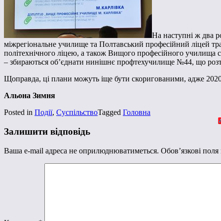
На наступні ж два 
міжрегіональне училище та Полтавський професійний ліцей тра
політехнічного ліцею, а також Вищого професійного училища с
– збираються об’єднати нинішнє профтехучилище №44, що роз
Щоправда, ці плани можуть іще бути скоригованими, адже 2020 р
Альона Зимня
Posted in
Події
,
Суспільство
Tagged
Головна
Залишити відповідь
Ваша e-mail адреса не оприлюднюватиметься.
Обов’язкові поля