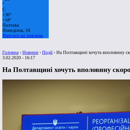
°
C
+
30°
+
18°
Полтава
Понеділок, 10
Прогноз на тиждень
Головна
›
Новини
›
Події
›
На Полтавщині хочуть вполовину ско
3.02.2020 - 16:17
На Полтавщині хочуть вполовину скорот