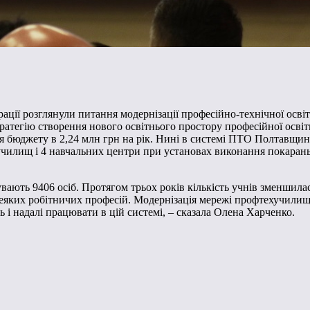
рації розглянули питання модернізації професійно-технічної осв
ратегію створення нового освітнього простору професійної освіт
ля бюджету в 2,24 млн грн на рік. Нині в системі ПТО Полтавщин
училищ і 4 навчальних центри при установах виконання покарань.
бувають 9406 осіб. Протягом трьох років кількість учнів зменшил
деяких робітничих професій. Модернізація мережі профтехучилищ 
 і надалі працювати в цій системі, – сказала Олена Харченко.