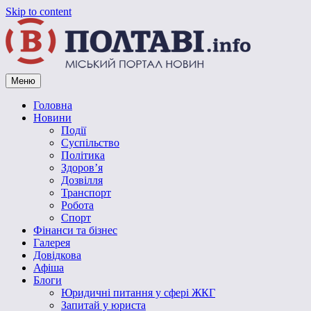
Skip to content
Меню
Vpoltave.info
Полтавський портал новин
Головна
Новини
Події
Суспільство
Політика
Здоров’я
Дозвілля
Транспорт
Робота
Спорт
Фінанси та бізнес
Галерея
Довідкова
Афіша
Блоги
Юридичні питання у сфері ЖКГ
Запитай у юриста