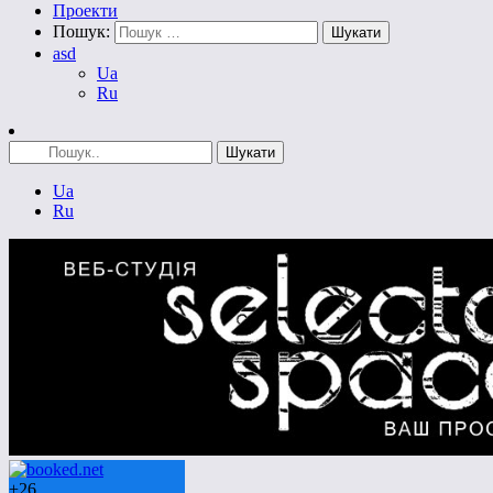
Проекти
Пошук:
asd
Ua
Ru
Ua
Ru
+
26