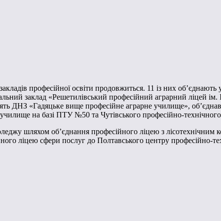
 закладів професійної освіти продовжиться. 11 із них об’єднають 
вчальний заклад «Решетилівський професійний аграрний ліцей ім.
ворять ДНЗ «Гадяцьке вище професійне аграрне училище», об’є
училище на базі ПТУ №50 та Чутівського професійно-технічног
коледжу шляхом об’єднання професійного ліцею з лісотехнічним 
йного ліцею сфери послуг до Полтавського центру професійно-т