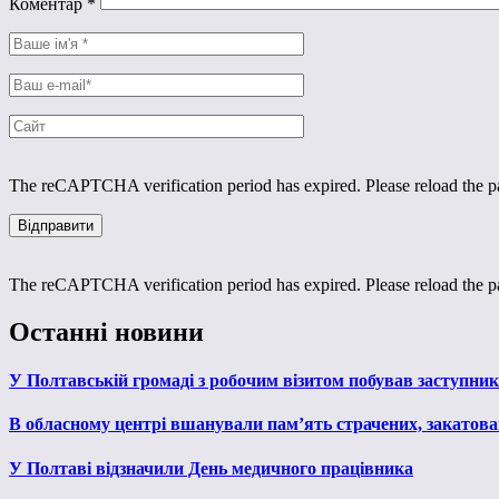
Коментар
*
The reCAPTCHA verification period has expired. Please reload the p
The reCAPTCHA verification period has expired. Please reload the p
Останні новини
У Полтавській громаді з робочим візитом побував заступни
В обласному центрі вшанували пам’ять страчених, закатован
У Полтаві відзначили День медичного працівника