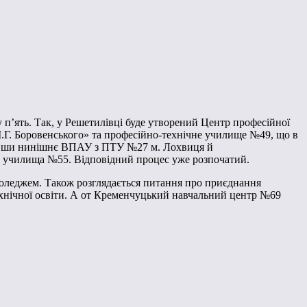
у п’ять. Так, у Решетилівці буде утворений Центр професійної
 І.Г. Боровенського» та професійно-технічне училище №49, що в
днавши нинішнє ВПАУ з ПТУ №27 м. Лохвиця й
о училища №55. Відповідний процес уже розпочатий.
коледжем. Також розглядається питання про приєднання
ехнічної освіти. А от Кременчуцький навчальний центр №69