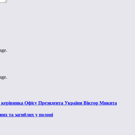
age.
age.
к керівника Офісу Президента України Віктор Микита
их та загиблих у полоні