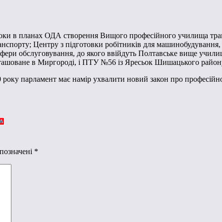
роки в планах ОДА створення Вищого професійного училища тра
нспорту; Центру з підготовки робітників для машинобудування, 
фери обслуговування, до якого ввійдуть Полтавське вище учили
ташоване в Миргороді, і ПТУ №56 із Яресьок Шишацького район
оку парламент має намір ухвалити новий закон про професійно-те
 позначені
*