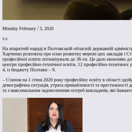
Monday February / 3, 2020
v.s
На апаратній нараді в Полтавській обласній державній адмініст
Харченко розповіла про план розвитку мережі цих закладів і Ст
професійної освіти оптимізували до 36-ти. Це дало економію д
центри професійно-технічної освіти, 12 професійно-технічних 
4, із бюджету Полтави – 9.
– Станом на 1 січня 2020 року професійну освіту в області здо
демографічна ситуація, утрата привабливості та престижності 
та з максимальним задоволенням потреб викладачів, які бажають