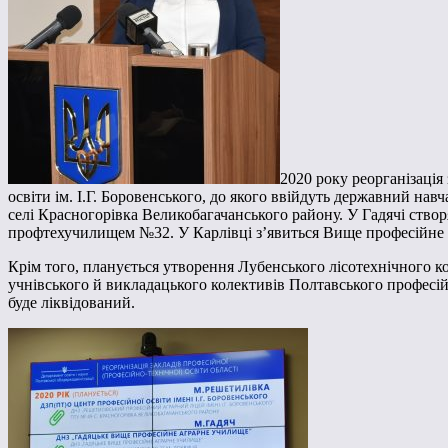
2020 року реорганізація
освіти ім. І.Г. Боровенського, до якого ввійдуть державний на
селі Красногорівка Великобагачанського району. У Гадячі ст
профтехучилищем №32. У Карлівці з’явиться Вище професійне 
Крім того, планується утворення Лубенського лісотехнічного 
учнівського й викладацького колективів Полтавського професі
буде ліквідований.