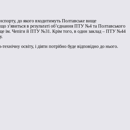
нспорту, до якого входитимуть Полтавське вище
що з’явиться в результаті об’єднання ПТУ №4 та Полтавського
ще ім. Чепіги й ПТУ №31. Крім того, в один заклад – ПТУ №44
у.
хнічну освіту, і діяти потрібно буде відповідно до нього.