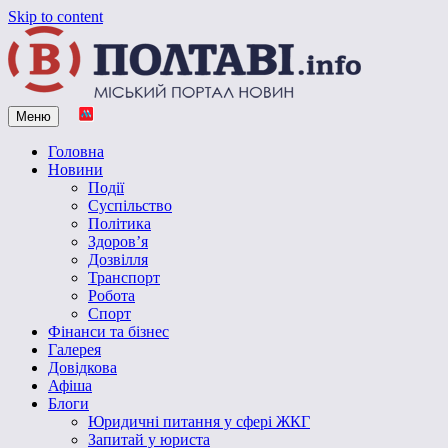
Skip to content
Меню
Vpoltave.info
Полтавський портал новин
Головна
Новини
Події
Суспільство
Політика
Здоров’я
Дозвілля
Транспорт
Робота
Спорт
Фінанси та бізнес
Галерея
Довідкова
Афіша
Блоги
Юридичні питання у сфері ЖКГ
Запитай у юриста