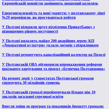
Європейській повністю замінюють зношений колодязь
Енергонезалежність та нові укриття: у полтавському ліцеї
№29 перевірили, як просуваються роботи
У Полтаві відкрили друге відділення ПриватБанку з
підвищеним рівнем доступності
У Полтаві видалять майже 200 аварійних дерев: КП
«Декоративні культури» уклало договір з підрядником
У Полтаві ремонтують каналізаційний колектор на Подолі
У Полтавській ОВА обговорили впровадження реформи
шкільного харчування та проєкт «Безпечна Полтавщина»
На ремонт доріг у старостатах Полтавської громади
спрямують 30 мільйонів гривень
У Полтавській громаді перейменували більше ніж 10
закладів загальної середньої освіти
Внесли зміни до програм та показників бюджету громади: