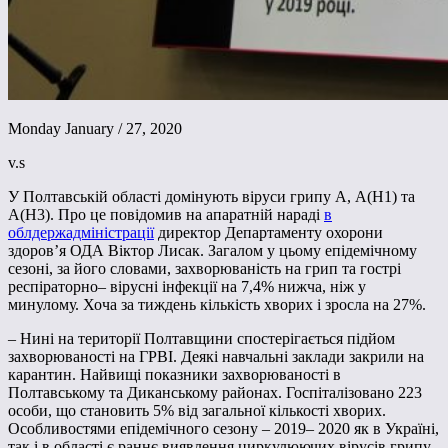
Monday January / 27, 2020
v.s
У Полтавській області домінують віруси грипу А, А(Н1) та
А(Н3). Про це повідомив на апаратній нараді
в
облдержадміністрації
директор Департаменту охорони
здоров’я ОДА Віктор Лисак. Загалом у цьому епідемічному
сезоні, за його словами, захворюваність на грип та гострі
респіраторно– вірусні інфекції на 7,4% нижча, ніж у
минулому. Хоча за тиждень кількість хворих і зросла на 27%.
– Нині на території Полтавщини спостерігається підйом
захворюваності на ГРВІ. Деякі навчальні заклади закрили на
карантин. Найвищі показники захворюваності в
Полтавському та Диканському районах. Госпіталізовано 223
особи, що становить 5% від загальної кількості хворих.
Особливостями епідемічного сезону – 2019– 2020 як в Україні,
так і в області є раннє виявлення циркулюючих вірусів грипу,