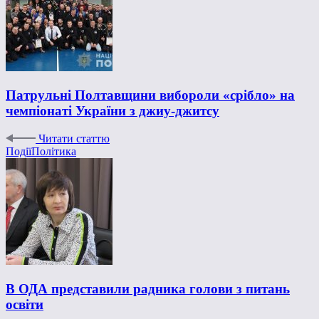
Патрульні Полтавщини вибороли «срібло» на
чемпіонаті України з джиу-джитсу
Читати статтю
Події
Політика
В ОДА представили радника голови з питань
освіти