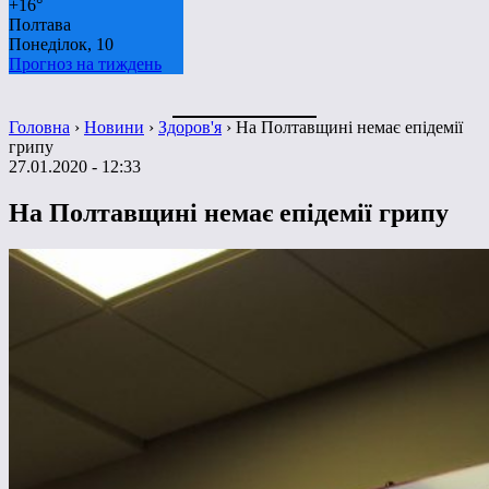
+
16°
Полтава
Понеділок, 10
Прогноз на тиждень
Головна
›
Новини
›
Здоров'я
›
На Полтавщині немає епідемії
грипу
27.01.2020 - 12:33
На Полтавщині немає епідемії грипу