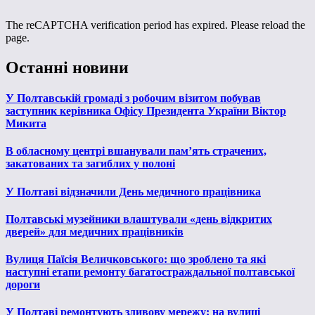
The reCAPTCHA verification period has expired. Please reload the
page.
Останні новини
У Полтавській громаді з робочим візитом побував
заступник керівника Офісу Президента України Віктор
Микита
В обласному центрі вшанували пам’ять страчених,
закатованих та загиблих у полоні
У Полтаві відзначили День медичного працівника
Полтавські музейники влаштували «день відкритих
дверей» для медичних працівників
Вулиця Паїсія Величковського: що зроблено та які
наступні етапи ремонту багатостраждальної полтавської
дороги
У Полтаві ремонтують зливову мережу: на вулиці