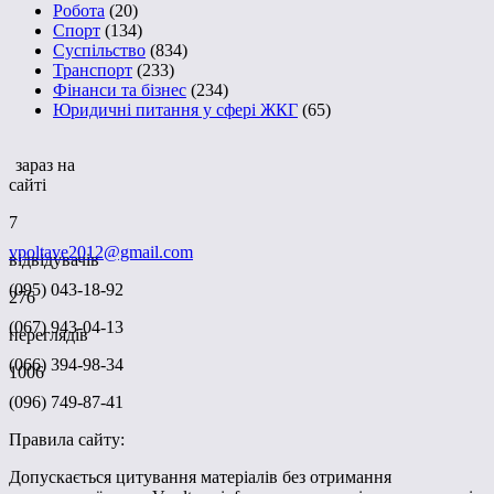
Робота
(20)
Спорт
(134)
Суспільство
(834)
Транспорт
(233)
Фінанси та бізнес
(234)
Юридичні питання у сфері ЖКГ
(65)
зараз на
сайті
7
vpoltave2012@gmail.com
відвідувачів
(095) 043-18-92
276
(067) 943-04-13
переглядів
(066) 394-98-34
1006
(096) 749-87-41
Правила сайту:
Допускається цитування матеріалів без отримання