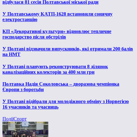
відбулася 81 сесія Полтавської міської ради
У Полтавському КАТП-1628 встановили сонячну
електростанцію
КП «Декоративні культури» відновлює тепличне
господарство після обстрілів
У Полтаві відзначили випускників, які отримали 200 балів
на НМТ
У Полтаві планують реконструювати 8 ділянок
каналізаційних колекторів за 400 млн грн
Полтавка Надія Соколовська – дворазова чемпіонка
Європи з боротьби
У Полтаві відібрали для молодіжного обміну з Норвегією
16 учасників та учасниць
Події
Спорт