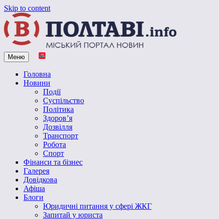
Skip to content
Меню
Vpoltave.info
Полтавський портал новин
Головна
Новини
Події
Суспільство
Політика
Здоров’я
Дозвілля
Транспорт
Робота
Спорт
Фінанси та бізнес
Галерея
Довідкова
Афіша
Блоги
Юридичні питання у сфері ЖКГ
Запитай у юриста