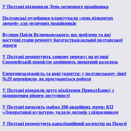
У Полтаві відзначили День медичного працівника
Полтавські музейники влаштували «день відкритих
дверей» для медичних працівників
Вулиця Паїсія Величковського: що зроблено та які
наступні етапи ремонту багатостраждальної полтавської
дороги
У Полтаві ремонтують зливову мережу: на вулиці
Європейській повністю замінюють зношений колодязь
Енергонезалежність та нові укриття: у полтавському ліцеї
№29 перевірили, як просуваються роботи
У Полтаві відкрили друге відділення ПриватБанку з
підвищеним рівнем доступності
У Полтаві видалять майже 200 аварійних дерев: КП
«Декоративні культури» уклало договір з підрядником
У Полтаві ремонтують каналізаційний колектор на Подолі