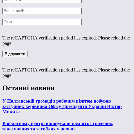
The reCAPTCHA verification period has expired. Please reload the
page.
The reCAPTCHA verification period has expired. Please reload the
page.
Останні новини
У Полтавській громаді з робочим візитом побував
заступник керівника Офісу Президента України Віктор
Микита
В обласному центрі вшанували пам’ять страчених,
закатованих та загиблих у полоні