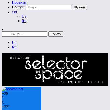
Проекти
Пошук:
asd
Ua
Ru
Ua
Ru
+
28
°
C
+
32°