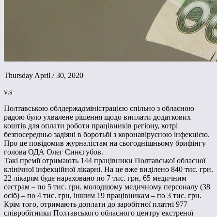
Thursday April / 30, 2020
v.s
Полтавською облдержадміністрацією спільно з обласною
радою було ухвалене рішення щодо виплати додаткових
коштів для оплати роботи працівників регіону, котрі
безпосередньо задіяні в боротьбі з коронавірусною інфекцією.
Про це повідомив журналістам на сьогоднішньому брифінгу
голова ОДА Олег Синєгубов.
Такі премії отримають 144 працівники Полтавської обласної
клінічної інфекційної лікарні. На це вже виділено 840 тис. грн.
22 лікарям буде нараховано по 7 тис. грн, 65 медичним
сестрам – по 5 тис. грн, молодшому медичному персоналу (38
осіб) – по 4 тис. грн, іншим 19 працівникам – по 3 тис. грн.
Крім того, отримають доплати до заробітної платні 977
співробітники Полтавського обласного центру екстреної