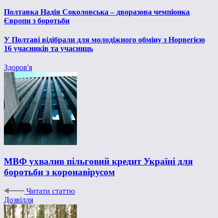
Полтавка Надія Соколовська – дворазова чемпіонка
Європи з боротьби
У Полтаві відібрали для молодіжного обміну з Норвегією
16 учасників та учасниць
Здоров'я
МВФ ухвалив пільговий кредит Україні для
боротьби з коронавірусом
Читати статтю
Дозвілля