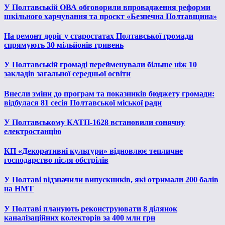
У Полтавській ОВА обговорили впровадження реформи
шкільного харчування та проєкт «Безпечна Полтавщина»
На ремонт доріг у старостатах Полтавської громади
спрямують 30 мільйонів гривень
У Полтавській громаді перейменували більше ніж 10
закладів загальної середньої освіти
Внесли зміни до програм та показників бюджету громади:
відбулася 81 сесія Полтавської міської ради
У Полтавському КАТП-1628 встановили сонячну
електростанцію
КП «Декоративні культури» відновлює тепличне
господарство після обстрілів
У Полтаві відзначили випускників, які отримали 200 балів
на НМТ
У Полтаві планують реконструювати 8 ділянок
каналізаційних колекторів за 400 млн грн