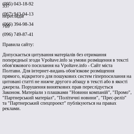
(095) 043-18-92
337
(067) 943-04-13
переглядів
(066) 394-98-34
769
(096) 749-87-41
Правила сайту:
Допускається цитування матеріалів без отримання
попередньої згоди Vpoltave.info за умови розміщення в тексті
обов'язкового посилання на Vpoltave.info - Сайт міста
Полтави. Для інтернет-видань обов'язкове розміщення
прямого, відкритого для пошукових систем гіперпосилання на
цитовані статті не нижче другого абзацу в тексті або в якості
джерела. Порушення виняткових прав переслідується
Законом. Матеріали з плашками "Новини компаній", "Промо",
"Партнерський матеріал", "Політичні новини", "Прес-реліз"
та "Партнерський спецпроект" публікуються на правах
реклами.