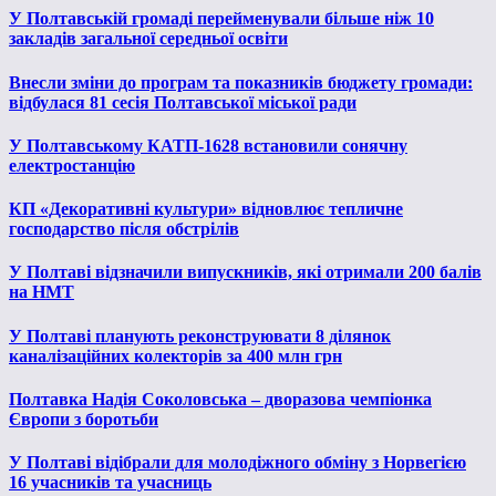
У Полтавській громаді перейменували більше ніж 10
закладів загальної середньої освіти
Внесли зміни до програм та показників бюджету громади:
відбулася 81 сесія Полтавської міської ради
У Полтавському КАТП-1628 встановили сонячну
електростанцію
КП «Декоративні культури» відновлює тепличне
господарство після обстрілів
У Полтаві відзначили випускників, які отримали 200 балів
на НМТ
У Полтаві планують реконструювати 8 ділянок
каналізаційних колекторів за 400 млн грн
Полтавка Надія Соколовська – дворазова чемпіонка
Європи з боротьби
У Полтаві відібрали для молодіжного обміну з Норвегією
16 учасників та учасниць