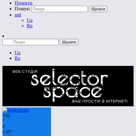
Проекти
Пошук:
asd
Ua
Ru
Ua
Ru
+
32
°
C
+
33°