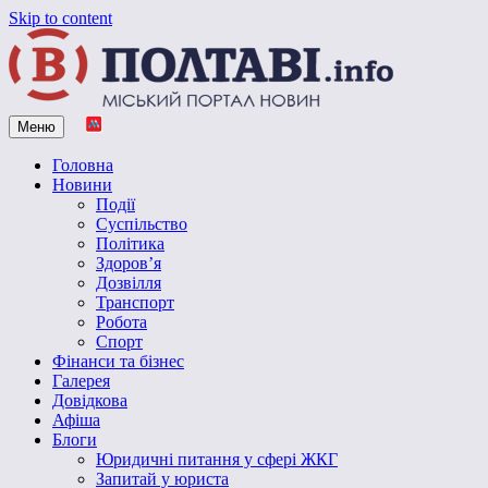
Skip to content
Меню
Vpoltave.info
Полтавський портал новин
Головна
Новини
Події
Суспільство
Політика
Здоров’я
Дозвілля
Транспорт
Робота
Спорт
Фінанси та бізнес
Галерея
Довідкова
Афіша
Блоги
Юридичні питання у сфері ЖКГ
Запитай у юриста