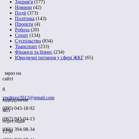
Здоров'я
(177)
Новини
(42)
Події
(373)
Політика
(143)
Проекти
(4)
Робота
(20)
Спорт
(134)
Суспільство
(834)
Транспорт
(233)
Фінанси та бізнес
(234)
Юридичні питання у сфері ЖКГ
(65)
зараз на
сайті
8
vpoltave2012@gmail.com
відвідувачів
(095) 043-18-92
465
(067) 943-04-13
переглядів
(066) 394-98-34
1256