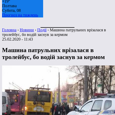
+
19°
Полтава
Субота, 08
Прогноз на тиждень
Головна
›
Новини
›
Події
›
Машина патрульних врізалася в
тролейбус, бо водій заснув за кермом
25.02.2020 - 11:43
Машина патрульних врізалася в
тролейбус, бо водій заснув за кермом