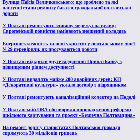
Вулиця Паїсія Величковського: що зроблено та які
наступні етапи ремонту багатостраждальної полтавської
дороги
У Полтаві ремонтують зливову мережу: на вулиці
Європейській повністю замінюють зношений колодязь
Енергонезалежність та нові укриття: у полтавському ліцеї
№29 перевірили, як просуваються роботи
У Полтаві відкрили друге відділення ПриватБанку з
підвищеним рівнем доступності
У Полтаві видалять майже 200 аварійних дерев: КП
«Декоративні культури» уклало договір з підрядником
У Полтаві ремонтують каналізаційний колектор на Подолі
У Полтавській ОВА обговорили впровадження реформи
шкільного харчування та проєкт «Безпечна Полтавщина»
На ремонт доріг у старостатах Полтавської громади
спрямують 30 мільйонів гривень