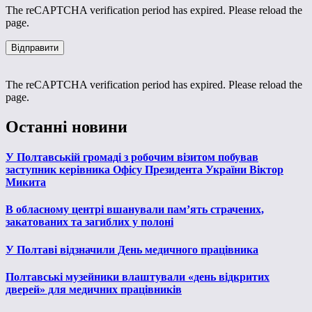
The reCAPTCHA verification period has expired. Please reload the
page.
The reCAPTCHA verification period has expired. Please reload the
page.
Останні новини
У Полтавській громаді з робочим візитом побував
заступник керівника Офісу Президента України Віктор
Микита
В обласному центрі вшанували пам’ять страчених,
закатованих та загиблих у полоні
У Полтаві відзначили День медичного працівника
Полтавські музейники влаштували «день відкритих
дверей» для медичних працівників