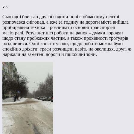
v.s
Сьогодні близько другої години ночі в обласному центрі
розпочався снігопад, а вже за годину на дороги міста вийшла
прибиральна техніка – розчищати основні транспортні
магістралі. Результат цієї роботи на ранок – думки городян
щодо стану проїжджих частин, а також прохідності тротуарів
розділилися. Одні констатували, що до роботи можна було
спокійно доїхати, траси розчищені навіть на околицях, другі ж
нарікали на заметені дороги й пішохідні зони.