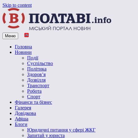
Skip to content
Меню
Vpoltave.info
Полтавський портал новин
Головна
Новини
Події
Суспільство
Політика
Здоров’я
Дозвілля
Транспорт
Робота
Спорт
Фінанси та бізнес
Галерея
Довідкова
Афіша
Блоги
Юридичні питання у сфері ЖКГ
Запитай у юриста