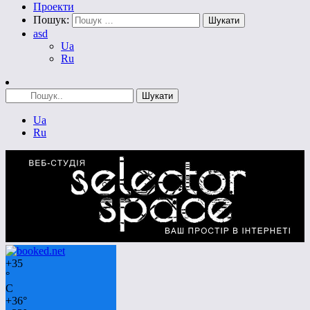
Проекти
Пошук:
asd
Ua
Ru
Ua
Ru
+
35
°
C
+
36°