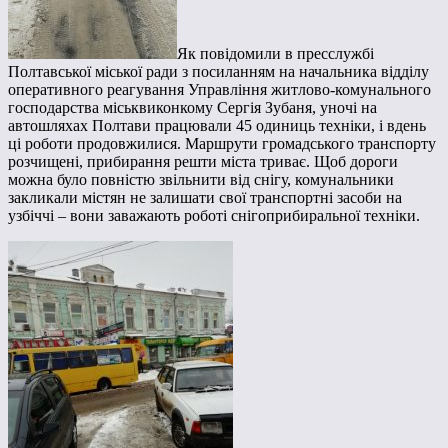
Як повідомили в пресслужбі
Полтавської міської ради з посиланням на начальника відділу
оперативного реагування Управління житлово-комунального
господарства міськвиконкому Сергія Зубаня, уночі на
автошляхах Полтави працювали 45 одиниць техніки, і вдень
ці роботи продовжилися. Маршрути громадського транспорту
розчищені, прибирання решти міста триває. Щоб дороги
можна було повністю звільнити від снігу, комунальники
закликали містян не залишати свої транспортні засоби на
узбіччі – вони заважають роботі снігоприбиральної техніки.