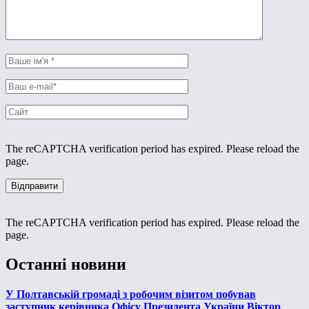
The reCAPTCHA verification period has expired. Please reload the
page.
The reCAPTCHA verification period has expired. Please reload the
page.
Останні новини
У Полтавській громаді з робочим візитом побував
заступник керівника Офісу Президента України Віктор