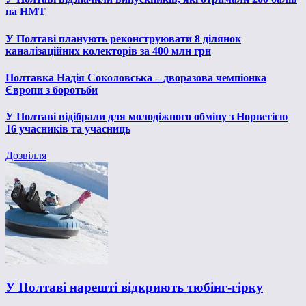
на НМТ
У Полтаві планують реконструювати 8 ділянок
каналізаційних колекторів за 400 млн грн
Полтавка Надія Соколовська – дворазова чемпіонка
Європи з боротьби
У Полтаві відібрали для молодіжного обміну з Норвегією
16 учасників та учасниць
Дозвілля
У Полтаві нарешті відкриють тюбінг-гірку