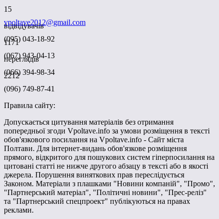
15
vpoltave2012@gmail.com
відвідувачів
(095) 043-18-92
1171
(067) 943-04-13
переглядів
(066) 394-98-34
2212
(096) 749-87-41
Правила сайту:
Допускається цитування матеріалів без отримання
попередньої згоди Vpoltave.info за умови розміщення в тексті
обов'язкового посилання на Vpoltave.info - Сайт міста
Полтави. Для інтернет-видань обов'язкове розміщення
прямого, відкритого для пошукових систем гіперпосилання на
цитовані статті не нижче другого абзацу в тексті або в якості
джерела. Порушення виняткових прав переслідується
Законом. Матеріали з плашками "Новини компаній", "Промо",
"Партнерський матеріал", "Політичні новини", "Прес-реліз"
та "Партнерський спецпроект" публікуються на правах
реклами.