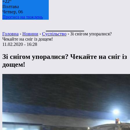
+
22°
Полтава
Четвер, 06
Прогноз на тиждень
Головна
›
Новини
›
Суспільство
›
Зі снігом упоралися?
Чекайте на сніг із дощем!
11.02.2020 - 16:28
Зі снігом упоралися? Чекайте на сніг із
дощем!