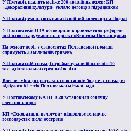
У Полтаві видалять майже 200 аварійних дерев: КП
«Декоративні культури» уклало договір з підрядником
У Полтаві ремонтують каналізаційний колектор на Подолі
У Полтавській ОВА обговорили впровадження реформи
шкільного харчування та проєкт «Безпечна Полтавщина»
На ремонт доріг у старостатах Полтавської громади
спрямують 30 мільйонів гривень
У Полтавській громаді перейменували більше ніж 10
закладів загальної середньої освіти
Внесли зміни до програм та показників бюджету громади:
відбулася 81 сесія Полтавської міської ради
У Полтавському КАТП-1628 встановили сонячну
електростанцію
КП «Декоративні культури» відновлює тепличне
господарство після обстрілів
У Полтаві відзначили випускників, які отримали 200 балів