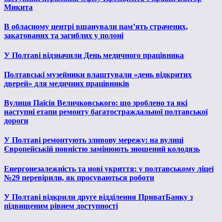
Микита
В обласному центрі вшанували пам’ять страчених,
закатованих та загиблих у полоні
У Полтаві відзначили День медичного працівника
Полтавські музейники влаштували «день відкритих
дверей» для медичних працівників
Вулиця Паїсія Величковського: що зроблено та які
наступні етапи ремонту багатостраждальної полтавської
дороги
У Полтаві ремонтують зливову мережу: на вулиці
Європейській повністю замінюють зношений колодязь
Енергонезалежність та нові укриття: у полтавському ліцеї
№29 перевірили, як просуваються роботи
У Полтаві відкрили друге відділення ПриватБанку з
підвищеним рівнем доступності