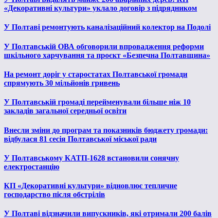
«Декоративні культури» уклало договір з підрядником
У Полтаві ремонтують каналізаційний колектор на Подолі
У Полтавській ОВА обговорили впровадження реформи
шкільного харчування та проєкт «Безпечна Полтавщина»
На ремонт доріг у старостатах Полтавської громади
спрямують 30 мільйонів гривень
У Полтавській громаді перейменували більше ніж 10
закладів загальної середньої освіти
Внесли зміни до програм та показників бюджету громади:
відбулася 81 сесія Полтавської міської ради
У Полтавському КАТП-1628 встановили сонячну
електростанцію
КП «Декоративні культури» відновлює тепличне
господарство після обстрілів
У Полтаві відзначили випускників, які отримали 200 балів