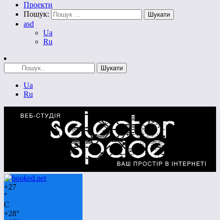
Проекти
Пошук:
asd
Ua
Ru
Ua
Ru
+
27
°
C
+
28°