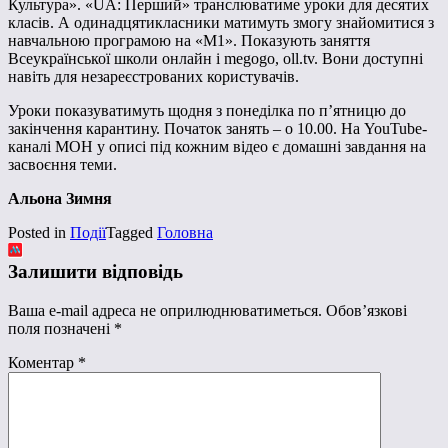
Культура». «UA: Перший» транслюватиме уроки для десятих
класів. А одинадцятикласники матимуть змогу знайомитися з
навчальною програмою на «М1». Показують заняття
Всеукраїнської школи онлайн і megogo, oll.tv. Вони доступні
навіть для незареєстрованих користувачів.
Уроки показуватимуть щодня з понеділка по п’ятницю до
закінчення карантину. Початок занять – о 10.00. На YouTube-
каналі МОН у описі під кожним відео є домашні завдання на
засвоєння теми.
Альона Зимня
Posted in
Події
Tagged
Головна
Залишити відповідь
Ваша e-mail адреса не оприлюднюватиметься.
Обов’язкові
поля позначені
*
Коментар
*