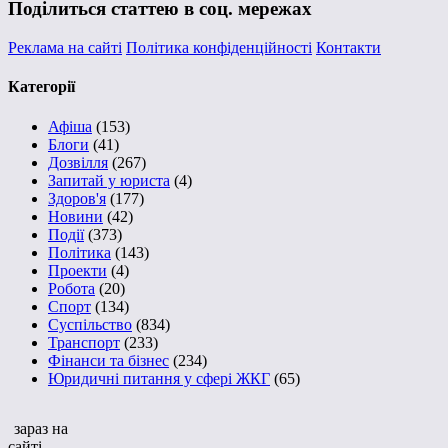
Поділиться статтею в соц. мережах
Реклама на сайті
Політика конфіденційності
Контакти
Категорії
Афіша
(153)
Блоги
(41)
Дозвілля
(267)
Запитай у юриста
(4)
Здоров'я
(177)
Новини
(42)
Події
(373)
Політика
(143)
Проекти
(4)
Робота
(20)
Спорт
(134)
Суспільство
(834)
Транспорт
(233)
Фінанси та бізнес
(234)
Юридичні питання у сфері ЖКГ
(65)
зараз на
сайті