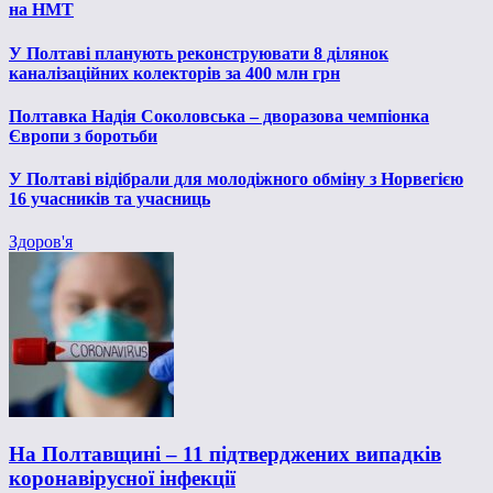
на НМТ
У Полтаві планують реконструювати 8 ділянок
каналізаційних колекторів за 400 млн грн
Полтавка Надія Соколовська – дворазова чемпіонка
Європи з боротьби
У Полтаві відібрали для молодіжного обміну з Норвегією
16 учасників та учасниць
Здоров'я
На Полтавщині – 11 підтверджених випадків
коронавірусної інфекції