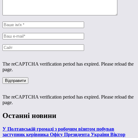
The reCAPTCHA verification period has expired. Please reload the
page.
The reCAPTCHA verification period has expired. Please reload the
page.
Останні новини
У Полтавській громаді з робочим візитом побував
заступник керівника Офісу Президента України Віктор