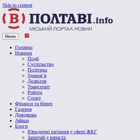
Skip to content
Меню
Vpoltave.info
Полтавський портал новин
Головна
Новини
Події
Суспільство
Політика
Здоров’я
Дозвілля
Транспорт
Робота
Спорт
Фінанси та бізнес
Галерея
Довідкова
Афіша
Блоги
Юридичні питання у сфері ЖКГ
Запитай у юриста