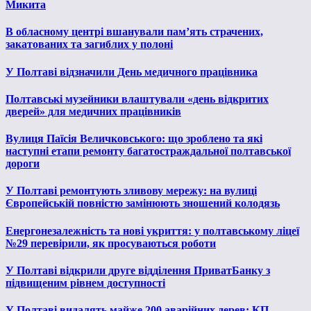
Микита
В обласному центрі вшанували пам’ять страчених,
закатованих та загиблих у полоні
У Полтаві відзначили День медичного працівника
Полтавські музейники влаштували «день відкритих
дверей» для медичних працівників
Вулиця Паїсія Величковського: що зроблено та які
наступні етапи ремонту багатостраждальної полтавської
дороги
У Полтаві ремонтують зливову мережу: на вулиці
Європейській повністю замінюють зношений колодязь
Енергонезалежність та нові укриття: у полтавському ліцеї
№29 перевірили, як просуваються роботи
У Полтаві відкрили друге відділення ПриватБанку з
підвищеним рівнем доступності
У Полтаві видалять майже 200 аварійних дерев: КП