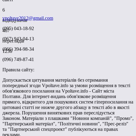
6
vpoltave2012@gmail.com
відвідувачів
(095) 043-18-92
467
(067) 943-04-13
переглядів
(066) 394-98-34
1236
(096) 749-87-41
Правила сайту:
Допускається цитування матеріалів без отримання
попередньої згоди Vpoltave.info за умови розміщення в тексті
обов'язкового посилання на Vpoltave.info - Сайт міста
Полтави. Для інтернет-видань обов'язкове розміщення
прямого, відкритого для пошукових систем гіперпосилання на
цитовані статті не нижче другого абзацу в тексті або в якості
джерела. Порушення виняткових прав переслідується
Законом. Матеріали з плашками "Новини компаній", "Промо",
"Партнерський матеріал", "Політичні новини", "Прес-реліз"
та "Партнерський спецпроект" публікуються на правах
реклами.