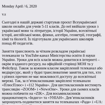
Monday April / 6, 2020
v.s
Сьогодні в нашій державі стартував проєкт Всеукраїнської
школи онлайн для учнів 5-11 класів. До неї ввійшли уроки з
української мови та літератури, історії України, всесвітньої
історії, англійської мови, фізики, алгебри, геометрії, географії,
хімії та біології. Їх підготували для українських школярів
понад 40 педагогів.
Заняття транслюють за чітким розкладом українські
телеканали та YouTube-канал Міністерства освіти й науки
України. Уроки для всіх класів можна дивитися в інтернеті –
окрім згаданого ресурсу, на офіційній сторінці МОН та у
Фейсбуці. Також за кожним класом закріплений телеканал або
медіаресурс, який у будні транслюватиме заняття для тих, хто
з різних причин не має можливості доступу до всесвітньої
мережі. Так, за п’ятикласниками закріплені телеканали
«ПлюсПлюс» і «112 Україна». Для шестикласників вестимуть
трансляцію «ZOOM» і «NewsOne». Уроки для сьомих класів
можна побачити на «ZIK». Для восьмикласників
працюватимуть «Індиго» та «УНІАН». Дев’ятикласників
запрошують подивитися заняття на телеканалах «Рада» і «UA: