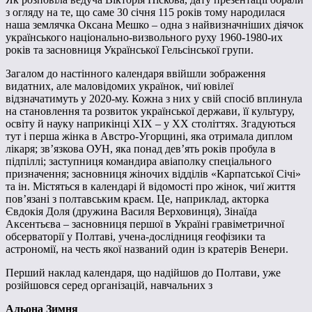
з огляду на те, що саме 30 січня 115 років тому народилася
наша землячка Оксана Мешко – одна з найвизначніших діячок
українського національно-визвольного руху 1960-1980-их
років та засновниця Української Гельсінської групи.
Загалом до настінного календаря ввійшли зображення
видатних, але маловідомих українок, чиї ювілеї
відзначатимуть у 2020-му. Кожна з них у свій спосіб вплинула
на становлення та розвиток української держави, її культуру,
освіту й науку наприкінці ХІХ – у ХХ століттях. Згадуються
тут і перша жінка в Австро-Угорщині, яка отримала диплом
лікаря; зв’язкова ОУН, яка понад дев’ять років пробула в
підпіллі; заступниця командира авіаполку спеціального
призначення; засновниця жіночих відділів «Карпатської Січі»
та ін. Містяться в календарі й відомості про жінок, чиї життя
пов’язані з полтавським краєм. Це, наприклад, акторка
Євдокія Доля (дружина Василя Верховинця), Зінаїда
Аксентьєва – засновниця першої в Україні гравіметричної
обсерваторії у Полтаві, учена-дослідниця геофізики та
астрономії, на честь якої названий один із кратерів Венери.
Перший наклад календаря, що надійшов до Полтави, уже
розійшовся серед організацій, навчальних з
Альона Зимня