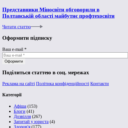
Представники Міносвіти обговорили в
Полтавській області майбутнє профтехосвіти
Читати статтю
Оформити підписку
Ваш e-mail
*
Поділиться статтею в соц. мережах
Реклама на сайті
Політика конфіденційності
Контакти
Категорії
Афіша
(153)
Блоги
(41)
Дозвілля
(267)
Запитай у юриста
(4)
Здоров'я
(177)