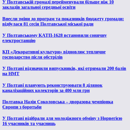
У Полтавській громаді перейменували більше ніж 10
закладів загальної середньої освіти
Внесли зміни до програм та показників бюджету громади:
відбулася 81 сесія Полтавської міської ради
У Полтавському КАТП-1628 встановили сонячну
електростанцію
КП «Декоративні культури» відновлює тепличне
господарство після обстрілів
У Полтаві відзначили випускників, які отримали 200 балів
на НМТ
У Полтаві планують реконструювати 8 ділянок
каналізаційних колекторів за 400 млн грн
Полтавка Надія Соколовська – дворазова чемпіонка
Європи з боротьби
У Полтаві відібрали для молодіжного обміну з Норвегією
16 учасників та учасниць