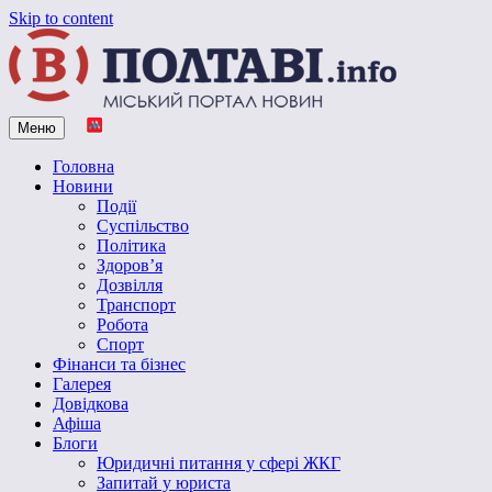
Skip to content
Меню
Vpoltave.info
Полтавський портал новин
Головна
Новини
Події
Суспільство
Політика
Здоров’я
Дозвілля
Транспорт
Робота
Спорт
Фінанси та бізнес
Галерея
Довідкова
Афіша
Блоги
Юридичні питання у сфері ЖКГ
Запитай у юриста