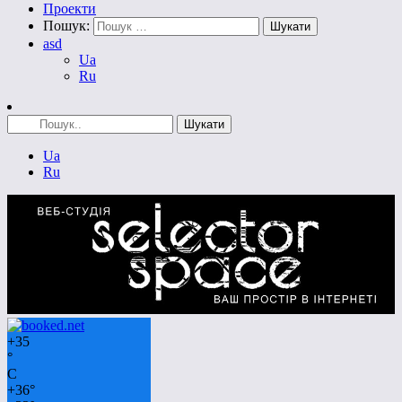
Проекти
Пошук:
asd
Ua
Ru
Ua
Ru
+
35
°
C
+
36°