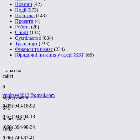
Новини
(42)
Події
(373)
Політика
(143)
Проекти
(4)
Робота
(20)
Спорт
(134)
Суспільство
(834)
Транспорт
(233)
Фінанси та бізнес
(234)
Юридичні питання у сфері ЖКГ
(65)
зараз на
сайті
6
vpoltave2012@gmail.com
відвідувачів
(095) 043-18-92
671
(067) 943-04-13
переглядів
(066) 394-98-34
1902
(096) 749-87-41