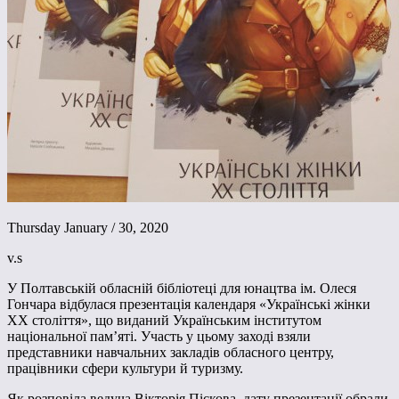
Thursday January / 30, 2020
v.s
У Полтавській обласній бібліотеці для юнацтва ім. Олеся
Гончара відбулася презентація календаря «Українські жінки
ХХ століття», що виданий Українським інститутом
національної пам’яті. Участь у цьому заході взяли
представники навчальних закладів обласного центру,
працівники сфери культури й туризму.
Як розповіла ведуча Вікторія Піскова, дату презентації обрали