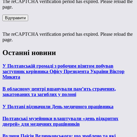
The reCAPTCHA verification period has expired. Please reload the
page.
The reCAPTCHA verification period has expired. Please reload the
page.
Останні новини
У Полтавській громаді з робочим візитом побував
заступник керівника Офісу Президента України Віктор
Микита
В обласному центрі вшанували пам’ять страчених,
закатованих та загиблих у полоні
У Полтаві відзначили День медичного працівника
Полтавські музейники влаштували «день відкритих
дверей» для медичних працівників
Вулиця Паїсія Величковського: що зроблено та які