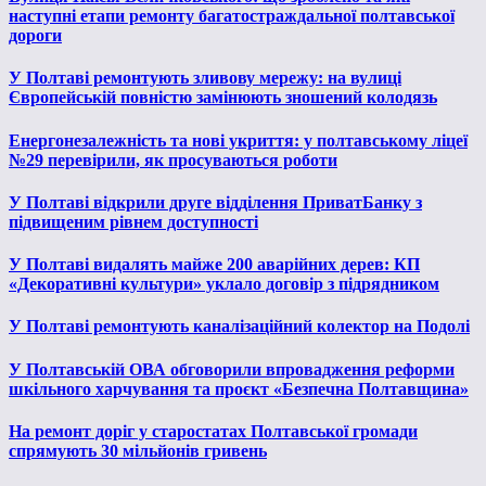
наступні етапи ремонту багатостраждальної полтавської
дороги
У Полтаві ремонтують зливову мережу: на вулиці
Європейській повністю замінюють зношений колодязь
Енергонезалежність та нові укриття: у полтавському ліцеї
№29 перевірили, як просуваються роботи
У Полтаві відкрили друге відділення ПриватБанку з
підвищеним рівнем доступності
У Полтаві видалять майже 200 аварійних дерев: КП
«Декоративні культури» уклало договір з підрядником
У Полтаві ремонтують каналізаційний колектор на Подолі
У Полтавській ОВА обговорили впровадження реформи
шкільного харчування та проєкт «Безпечна Полтавщина»
На ремонт доріг у старостатах Полтавської громади
спрямують 30 мільйонів гривень