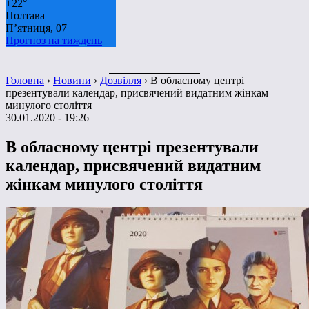
+
22°
Полтава
П’ятниця, 07
Прогноз на тиждень
Головна
›
Новини
›
Дозвілля
›
В обласному центрі
презентували календар, присвячений видатним жінкам
минулого століття
30.01.2020 - 19:26
В обласному центрі презентували
календар, присвячений видатним
жінкам минулого століття