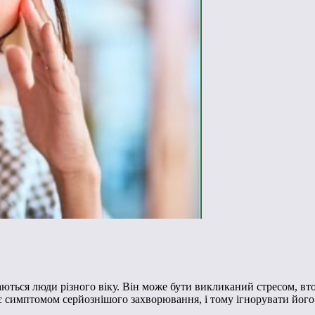
аються люди різного віку. Він може бути викликаний стресом, в
 симптомом серйознішого захворювання, і тому ігнорувати його н