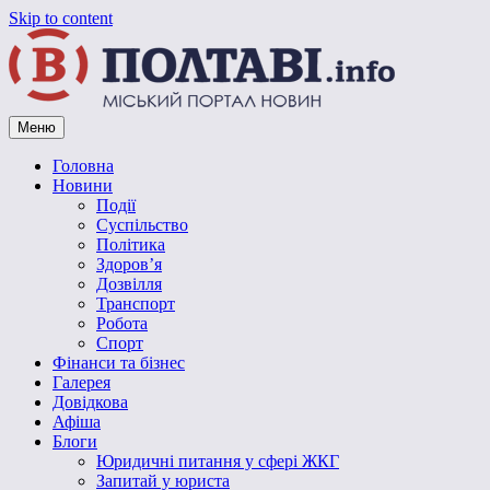
Skip to content
Меню
Vpoltave.info
Полтавський портал новин
Головна
Новини
Події
Суспільство
Політика
Здоров’я
Дозвілля
Транспорт
Робота
Спорт
Фінанси та бізнес
Галерея
Довідкова
Афіша
Блоги
Юридичні питання у сфері ЖКГ
Запитай у юриста