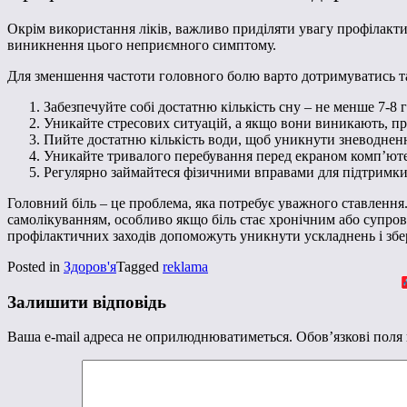
Окрім використання ліків, важливо приділяти увагу профілакт
виникнення цього неприємного симптому.
Для зменшення частоти головного болю варто дотримуватись т
Забезпечуйте собі достатню кількість сну – не менше 7-8 г
Уникайте стресових ситуацій, а якщо вони виникають, пра
Пийте достатню кількість води, щоб уникнути зневодненн
Уникайте тривалого перебування перед екраном комп’юте
Регулярно займайтеся фізичними вправами для підтримки 
Головний біль – це проблема, яка потребує уважного ставлення
самолікуванням, особливо якщо біль стає хронічним або супро
профілактичних заходів допоможуть уникнути ускладнень і збер
Posted in
Здоров'я
Tagged
reklama
Залишити відповідь
Ваша e-mail адреса не оприлюднюватиметься.
Обов’язкові поля