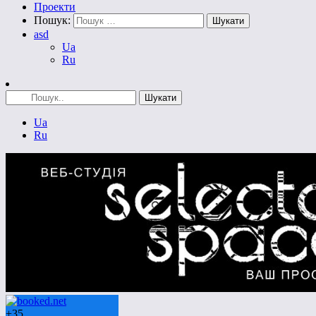
Проекти
Пошук:
asd
Ua
Ru
Ua
Ru
+
35