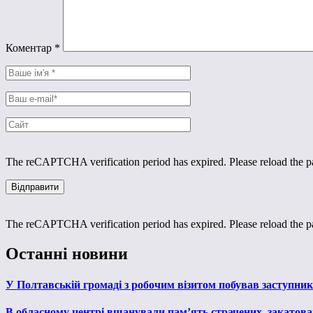
Коментар
*
The reCAPTCHA verification period has expired. Please reload the p
The reCAPTCHA verification period has expired. Please reload the p
Останні новини
У Полтавській громаді з робочим візитом побував заступни
В обласному центрі вшанували пам’ять страчених, закатован