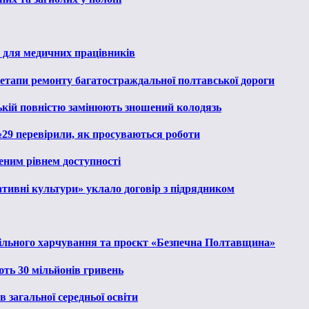
 для медичних працівників
 етапи ремонту багатостраждальної полтавської дороги
ькій повністю замінюють зношений колодязь
№29 перевірили, як просуваються роботи
еним рівнем доступності
тивні культури» уклало договір з підрядником
льного харчування та проєкт «Безпечна Полтавщина»
ють 30 мільйонів гривень
 загальної середньої освіти