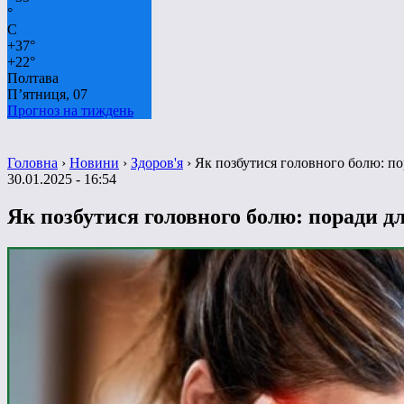
°
C
+
37°
+
22°
Полтава
П’ятниця, 07
Прогноз на тиждень
Головна
›
Новини
›
Здоров'я
›
Як позбутися головного болю: п
30.01.2025 - 16:54
Як позбутися головного болю: поради 