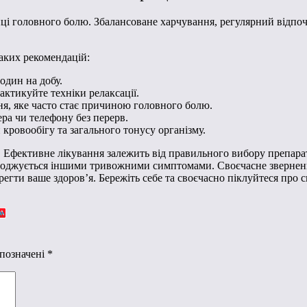
иці головного болю. Збалансоване харчування, регулярний відпоч
аких рекомендацій:
один на добу.
ктикуйте техніки релаксації.
я, яке часто стає причиною головного болю.
ра чи телефону без перерв.
кровообігу та загального тонусу організму.
. Ефективне лікування залежить від правильного вибору препара
воджується іншими тривожними симптомами. Своєчасне звернення
егти ваше здоров’я. Бережіть себе та своєчасно піклуйтеся про 
 позначені
*