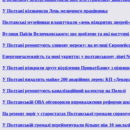
У Полтаві відзначили День медичного працівника
Полтавські музейники влаштували «день відкритих дверей»
Вулиця Паїсія Величковського: що зроблено та які наступні
У Полтаві ремонтують зливову мережу: на вулиці Європейс
Енергонезалежність та нові укриття: у полтавському ліцеї 
У Полтаві відкрили друге відділення ПриватБанку з підвищ
У Полтаві видалять майже 200 аварійних дерев: КП «Декора
У Полтаві ремонтують каналізаційний колектор на Подолі
У Полтавській ОВА обговорили впровадження реформи шкі
На ремонт доріг у старостатах Полтавської громади спряму
У Полтавській громаді перейменували більше ніж 10 закладів