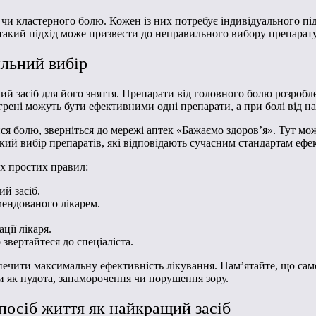
 чи кластерного болю. Кожен із них потребує індивідуального пі
ий підхід може призвести до неправильного вибору препарату і,
ильний вибір
й засіб для його зняття. Препарати від головного болю розробле
рені можуть бути ефективними одні препарати, а при болі від на
ся болю, зверніться до мережі аптек «Бажаємо здоров’я». Тут м
й вибір препаратів, які відповідають сучасним стандартам ефек
ох простих правил:
й засіб.
мендованого лікарем.
ції лікаря.
звертайтеся до спеціаліста.
зпечити максимальну ефективність лікування. Пам’ятайте, що с
як нудота, запаморочення чи порушення зору.
посіб життя як найкращий засіб