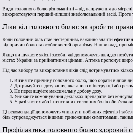
Види головного болю різноманітні – від напруження до мігрені
використовуючи перший-ліпший знеболювальний засіб. Проте так
Ліки від головного болю: як зробити прав
Коли головний біль стає нестерпним, важливо знайти ефективни
від причин болю та особливостей організму. Наприклад, при міг
Якщо ви шукаєте якісні засоби, які допоможуть швидко позбути
містах України за прийнятними цінами. Аптека пропонує широки
Під час вибору та використання ліків слід дотримуватись кільк
Визначте причину головного болю, щоб обрати відповідни
Дотримуйтесь дозування, вказаного в інструкції або реко
Не перевищуйте максимальну добову дозу.
Уникайте комбінування декількох препаратів без консульта
У разі частих або інтенсивних головних болів обов’язково 
Ці рекомендації допоможуть уникнути побічних ефектів і забе
біль супроводжується іншими тривожними симптомами, такими 
Профілактика головного болю: здоровий с