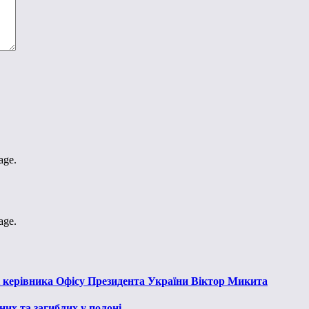
age.
age.
к керівника Офісу Президента України Віктор Микита
их та загиблих у полоні