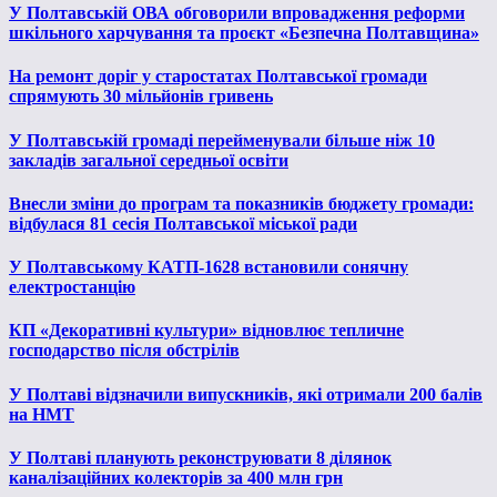
У Полтавській ОВА обговорили впровадження реформи
шкільного харчування та проєкт «Безпечна Полтавщина»
На ремонт доріг у старостатах Полтавської громади
спрямують 30 мільйонів гривень
У Полтавській громаді перейменували більше ніж 10
закладів загальної середньої освіти
Внесли зміни до програм та показників бюджету громади:
відбулася 81 сесія Полтавської міської ради
У Полтавському КАТП-1628 встановили сонячну
електростанцію
КП «Декоративні культури» відновлює тепличне
господарство після обстрілів
У Полтаві відзначили випускників, які отримали 200 балів
на НМТ
У Полтаві планують реконструювати 8 ділянок
каналізаційних колекторів за 400 млн грн