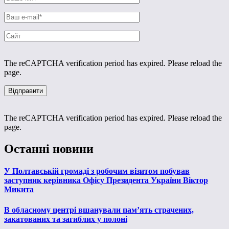
The reCAPTCHA verification period has expired. Please reload the
page.
The reCAPTCHA verification period has expired. Please reload the
page.
Останні новини
У Полтавській громаді з робочим візитом побував
заступник керівника Офісу Президента України Віктор
Микита
В обласному центрі вшанували пам’ять страчених,
закатованих та загиблих у полоні