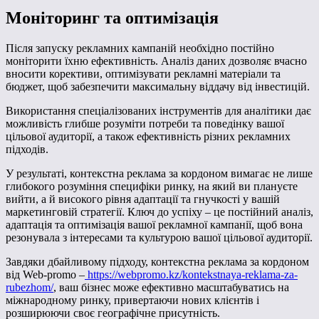
Моніторинг та оптимізація
Після запуску рекламних кампаній необхідно постійно
моніторити їхню ефективність. Аналіз даних дозволяє вчасно
вносити корективи, оптимізувати рекламні матеріали та
бюджет, щоб забезпечити максимальну віддачу від інвестицій.
Використання спеціалізованих інструментів для аналітики дає
можливість глибше розуміти потреби та поведінку вашої
цільової аудиторії, а також ефективність різних рекламних
підходів.
У результаті, контекстна реклама за кордоном вимагає не лише
глибокого розуміння специфіки ринку, на який ви плануєте
вийти, а й високого рівня адаптації та гнучкості у вашій
маркетинговій стратегії. Ключ до успіху – це постійний аналіз,
адаптація та оптимізація вашої рекламної кампанії, щоб вона
резонувала з інтересами та культурою вашої цільової аудиторії.
Завдяки дбайливому підходу, контекстна реклама за кордоном
від Web-promo –
https://webpromo.kz/kontekstnaya-reklama-za-
rubezhom/
, ваш бізнес може ефективно масштабуватись на
міжнародному ринку, привертаючи нових клієнтів і
розширюючи своє географічне присутність.