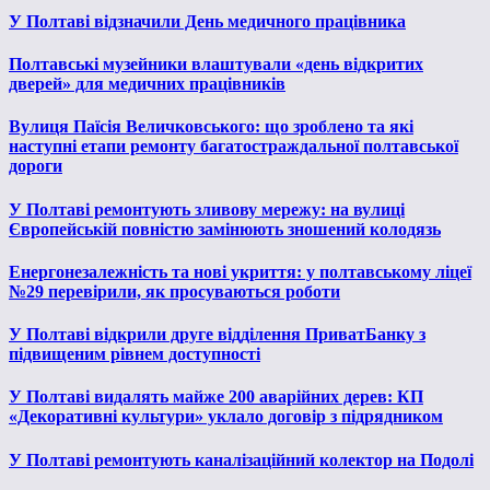
У Полтаві відзначили День медичного працівника
Полтавські музейники влаштували «день відкритих
дверей» для медичних працівників
Вулиця Паїсія Величковського: що зроблено та які
наступні етапи ремонту багатостраждальної полтавської
дороги
У Полтаві ремонтують зливову мережу: на вулиці
Європейській повністю замінюють зношений колодязь
Енергонезалежність та нові укриття: у полтавському ліцеї
№29 перевірили, як просуваються роботи
У Полтаві відкрили друге відділення ПриватБанку з
підвищеним рівнем доступності
У Полтаві видалять майже 200 аварійних дерев: КП
«Декоративні культури» уклало договір з підрядником
У Полтаві ремонтують каналізаційний колектор на Подолі