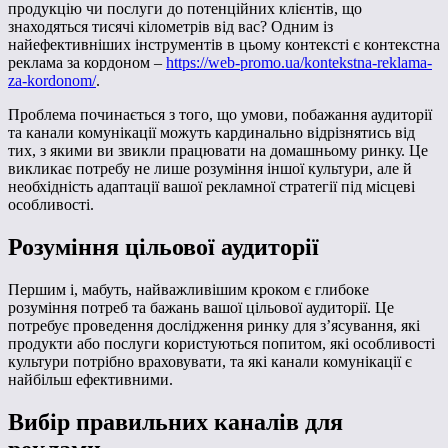
продукцію чи послуги до потенційних клієнтів, що
знаходяться тисячі кілометрів від вас? Одним із
найефективніших інструментів в цьому контексті є контекстна
реклама за кордоном –
https://web-promo.ua/kontekstna-reklama-
za-kordonom/
.
Проблема починається з того, що умови, побажання аудиторії
та канали комунікації можуть кардинально відрізнятись від
тих, з якими ви звикли працювати на домашньому ринку. Це
викликає потребу не лише розуміння іншої культури, але й
необхідність адаптації вашої рекламної стратегії під місцеві
особливості.
Розуміння цільової аудиторії
Першим і, мабуть, найважливішим кроком є глибоке
розуміння потреб та бажань вашої цільової аудиторії. Це
потребує проведення дослідження ринку для з’ясування, які
продукти або послуги користуються попитом, які особливості
культури потрібно враховувати, та які канали комунікації є
найбільш ефективними.
Вибір правильних каналів для