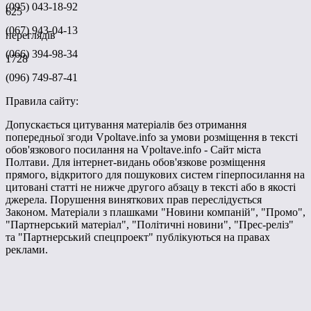
(095) 043-18-92
625
(067) 943-04-13
переглядів
(066) 394-98-34
1728
(096) 749-87-41
Правила сайту:
Допускається цитування матеріалів без отримання
попередньої згоди Vpoltave.info за умови розміщення в тексті
обов'язкового посилання на Vpoltave.info - Сайт міста
Полтави. Для інтернет-видань обов'язкове розміщення
прямого, відкритого для пошукових систем гіперпосилання на
цитовані статті не нижче другого абзацу в тексті або в якості
джерела. Порушення виняткових прав переслідується
Законом. Матеріали з плашками "Новини компаній", "Промо",
"Партнерський матеріал", "Політичні новини", "Прес-реліз"
та "Партнерський спецпроект" публікуються на правах
реклами.