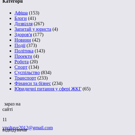
Категорії
Афіша
(153)
Блоги
(41)
Дозвілля
(267)
Запитай у юриста
(4)
Здоров'я
(177)
Новини
(42)
Події
(373)
Політика
(143)
Проекти
(4)
Робота
(20)
Спорт
(134)
Суспільство
(834)
Транспорт
(233)
Фінанси та бізнес
(234)
Юридичні питання у сфері ЖКГ
(65)
зараз на
сайті
11
vpoltave2012@gmail.com
відвідувачів