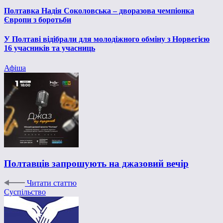
Полтавка Надія Соколовська – дворазова чемпіонка
Європи з боротьби
У Полтаві відібрали для молодіжного обміну з Норвегією
16 учасників та учасниць
Афіша
Полтавців запрошують на джазовий вечір
Читати статтю
Суспільство