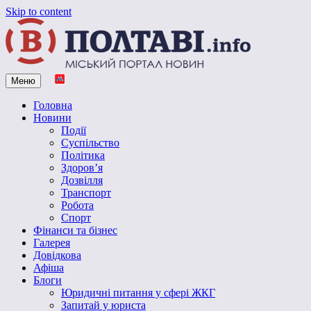
Skip to content
Меню
Vpoltave.info
Полтавський портал новин
Головна
Новини
Події
Суспільство
Політика
Здоров’я
Дозвілля
Транспорт
Робота
Спорт
Фінанси та бізнес
Галерея
Довідкова
Афіша
Блоги
Юридичні питання у сфері ЖКГ
Запитай у юриста