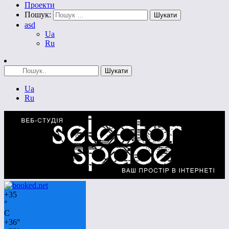
Проекти
Пошук:
asd
Ua
Ru
Ua
Ru
+
35
°
C
+
36°