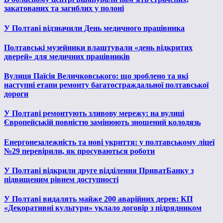
закатованих та загиблих у полоні
У Полтаві відзначили День медичного працівника
Полтавські музейники влаштували «день відкритих
дверей» для медичних працівників
Вулиця Паїсія Величковського: що зроблено та які
наступні етапи ремонту багатостраждальної полтавської
дороги
У Полтаві ремонтують зливову мережу: на вулиці
Європейській повністю замінюють зношений колодязь
Енергонезалежність та нові укриття: у полтавському ліцеї
№29 перевірили, як просуваються роботи
У Полтаві відкрили друге відділення ПриватБанку з
підвищеним рівнем доступності
У Полтаві видалять майже 200 аварійних дерев: КП
«Декоративні культури» уклало договір з підрядником