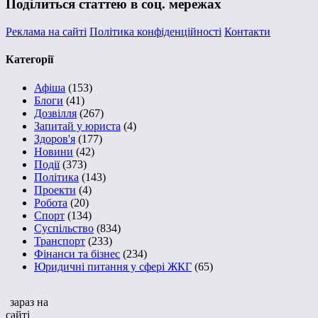
Поділиться статтею в соц. мережах
Реклама на сайті
Політика конфіденційності
Контакти
Категорії
Афіша
(153)
Блоги
(41)
Дозвілля
(267)
Запитай у юриста
(4)
Здоров'я
(177)
Новини
(42)
Події
(373)
Політика
(143)
Проекти
(4)
Робота
(20)
Спорт
(134)
Суспільство
(834)
Транспорт
(233)
Фінанси та бізнес
(234)
Юридичні питання у сфері ЖКГ
(65)
зараз на
сайті