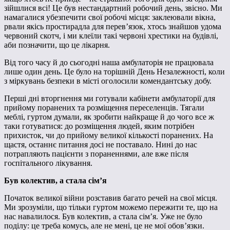
зійшлися всі! Це був нестандартний робочий день, звісно. Ми
намагалися убезпечити свої робочі місця: заклеювали вікна,
рвали якісь простирадла для перев’язок, хтось знайшов удома
червоний скотч, і ми клеїли такі червоні хрестики на будівлі,
аби позначити, що це лікарня.
Від того часу й до сьогодні наша амбулаторія не працювала
лише один день. Це було на торішній День Незалежності, коли
з міркувань безпеки в місті оголосили комендантську добу.
Перші дні вторгнення ми готували кабінети амбулаторії для
прийому поранених та розміщення переселенців. Тягали
меблі, гуртом думали, як зробити найкраще й до чого все ж
таки готуватися: до розміщення людей, яким потрібен
прихисток, чи до прийому великої кількості поранених. На
щастя, останнє питання досі не поставало. Нині до нас
потрапляють пацієнти з пораненнями, але вже після
госпітального лікування.
Був колектив, а стала сім’я
Початок великої війни розставив багато речей на свої місця.
Ми зрозуміли, що тільки гуртом можемо пережити те, що на
нас навалилося. Був колектив, а стала сім’я. Уже не було
поділу: це треба комусь, але не мені, це не мої обов’язки.