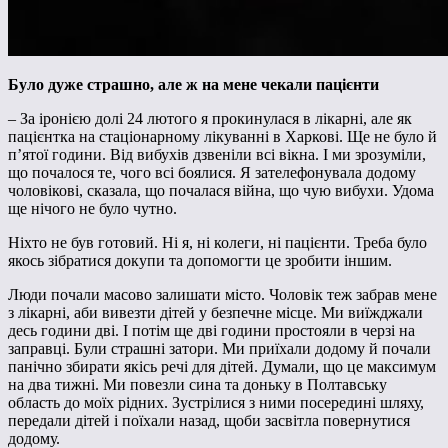
Було дуже страшно, але ж на мене чекали пацієнти
– За іронією долі 24 лютого я прокинулася в лікарні, але як
пацієнтка на стаціонарному лікуванні в Харкові. Ще не було й
п’ятої години. Від вибухів дзвеніли всі вікна. І ми зрозуміли,
що почалося те, чого всі боялися. Я зателефонувала додому
чоловікові, сказала, що почалася війна, що чую вибухи. Удома
ще нічого не було чутно.
Ніхто не був готовий. Ні я, ні колеги, ні пацієнти. Треба було
якось зібратися докупи та допомогти це зробити іншим.
Люди почали масово залишати місто. Чоловік теж забрав мене
з лікарні, аби вивезти дітей у безпечне місце. Ми виїжджали
десь години дві. І потім ще дві години простояли в черзі на
заправці. Були страшні затори. Ми приїхали додому й почали
панічно збирати якісь речі для дітей. Думали, що це максимум
на два тижні. Ми повезли сина та доньку в Полтавську
область до моїх рідних. Зустрілися з ними посередині шляху,
передали дітей і поїхали назад, щоби засвітла повернутися
додому.