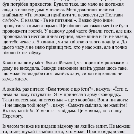
був потрібен прихисток. Бувало таке, що мало не щотижня
люди в нашому домі мінялися. Мені дзвонили знайомі
знайомих: «Ти зможеш прийняти та перевезти до Полтави
сім’ю?». Я казала: «Та не питання!». Важко було інше:
прощатися з цими людьми. Ще ніколи так тяжко мені не було
проводжати гостей. У нашому домі часто бували гості, але цих
проводжала з неспокійним серцем, адже війна й ти не знаєш,
що тебе чекає за 5 хвилин, чи за хвірткою твого подвір’я. До
цього часу я не знаю прізвищ тих, хто у нас жив, але я точно
ніколи їх не забуду.
Коли в нашому місті були військові, я з порожнім рюкзаком з
дому не виходила. Завжди знаходила навіть удома щось таке,
що може їм знадобитися: якийсь харч, сироп від кашлю чи
якусь миску.
А якийсь раз питаю: «Вам точно є що їсти?», кажуть: «Їсти є,
нема на чому готувати». Я їм принесла з дому сковорідку.
Така новесенька, чистесенька – ще з коробки. Вони питають:
«І не шкода тобі нову?», кажу: «Смажте сміливо, не жалійте!
Як окупантів!». У мене є – я віддам. Це ж вкладаю в нашу
Перемогу.
Із часом ти вже не видаєш відмову на якийсь запит. Не можеш
ти, отже, шукай і знайди того, хто може. Просто відкриваю