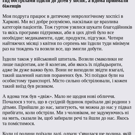
Під обстрілами їздили до дітей у хоспіс, а вдома приймали
біженців
Моя подруга працює в дитячому неврологічному хоспісі в
Харкові. Ми всі добре розуміємо, наскільки це вразлива
категорія пацієнтів. Тож гуртом узялися шукати благодійників
та якісь програми підтримки, аби в цих дітей було все
необхідне: медикаменти, одяг, продукти, підгузки. Чотири
найтяжчих місяці з квітня по серпень ми їздили туди мінімум
раз на тиждень та возили все, що змогли добути.
Їздили також у військовий шпиталь. Возили смаколики не
лише пацієнтам, але й колегам, аби якось їх підбадьорити,
адже їм дуже важко було. Вони не виходили звідти взагалі,
такий шалений наплив поранених був. Усі поїздки були на
особистому транспорті. Місто сильно обстрілювали, і кожен
такий виїзд був ризиком.
А вдома теж був «двіж». Мало не щодня нові обличчя.
Почалося з того, що в сусідній будинок приїхали дві родини з
дітьми. Прийшли до нас, запитують, чи можна до нас у підвал
прибігати, коли обстріли. Ми з чоловіком, не задумуючись ні
на мить, сказали їм, щоб забирали речі та йшли до нас. Якось
та помістимося.
Коли ці родини поїхали далі, одразу з’явилася ще родина, якій