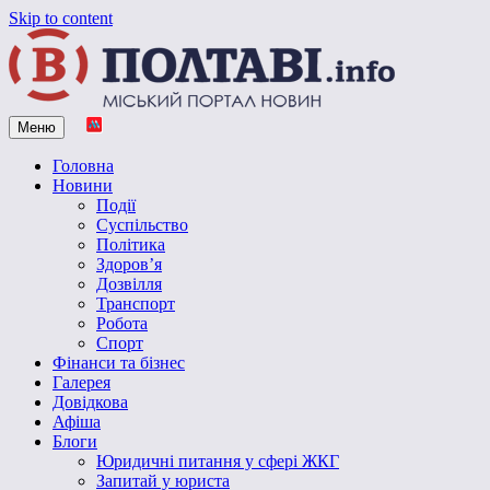
Skip to content
Меню
Vpoltave.info
Полтавський портал новин
Головна
Новини
Події
Суспільство
Політика
Здоров’я
Дозвілля
Транспорт
Робота
Спорт
Фінанси та бізнес
Галерея
Довідкова
Афіша
Блоги
Юридичні питання у сфері ЖКГ
Запитай у юриста