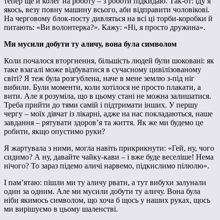
тепер ще й колег на роботу – з роботи підкидаю. Так-от: їду я
якось, везу повну машину всього, аби відправити чоловікові.
На черговому блок-посту дивляться на всі ці торби-коробки й
питають: «Ви волонтерка?». Кажу: «Ні, я просто дружина».
Ми мусили добути ту аличу, вона була символом
Коли почалося вторгнення, більшість людей були шоковані: як
таке взагалі може відбуватися в сучасному цивілізованому
світі? Я теж була розгублена, наче в мене землю з-під ніг
вибили. Були моменти, коли хотілося не просто плакати, а
вити. Але я розуміла, що в цьому стані не можна залишатися.
Треба прийти до тями самій і підтримати інших. У першу
чергу – моїх дівчат із лікарні, адже на нас покладаються, наше
завдання – рятувати здоров’я та життя. Як же ми будемо це
робити, якщо опустимо руки?
Я жартувала з ними, могла навіть прикрикнути: «Гей, ну, чого
сидимо? А ну, давайте чайку-кави – і вже буде веселіше! Нема
нічого? То зараз підемо аличі нарвемо, підкислимо пілюлю».
І пам’ятаю: пішли ми ту аличу рвати, а тут вибухи залунали
один за одним. Але ми мусили добути ту аличу. Вона була
ніби якимось символом, що хоча б щось у наших руках, щось
ми вирішуємо в цьому шаленстві.