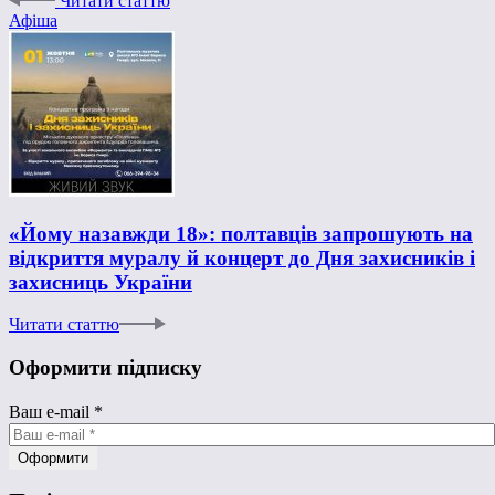
Читати статтю
Афіша
«Йому назавжди 18»: полтавців запрошують на
відкриття муралу й концерт до Дня захисників і
захисниць України
Читати статтю
Оформити підписку
Ваш e-mail
*