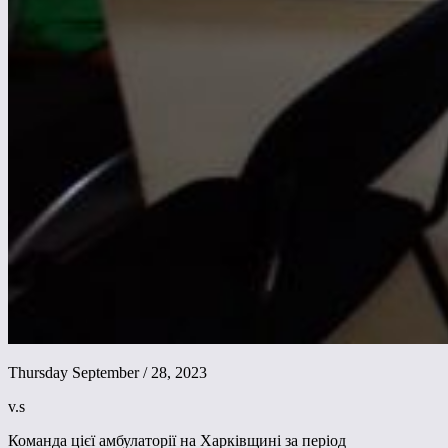
Thursday September / 28, 2023
v.s
Команда цієї амбулаторії на Харківщині за період