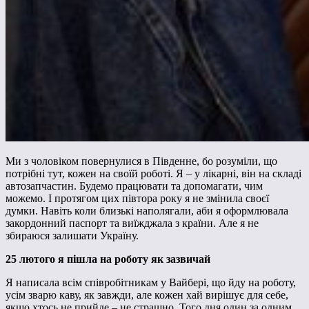
Ми з чоловіком повернулися в Південне, бо розуміли, що
потрібні тут, кожен на своїй роботі. Я – у лікарні, він на складі
автозапчастин. Будемо працювати та допомагати, чим
можемо. І протягом цих півтора року я не змінила своєї
думки. Навіть коли близькі наполягали, аби я оформлювала
закордонний паспорт та виїжджала з країни. Але я не
збираюся залишати Україну.
25 лютого я пішла на роботу як зазвичай
Я написала всім співробітникам у Вайбері, що йду на роботу,
усім зварю каву, як завжди, але кожен хай вирішує для себе,
якщо хтось не прийде – не страшно. Того дня один за одним