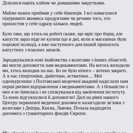
Ділилися навіть хлібом чи домашніми закрутками.
Майже кожен приймав у себе біженців. І всі намагалися
підтримати якимись продуктами чи речами того, хто
прихистив у себе одразу кількох людей.
Було таке, що хтось на роботі скаже, що мріє про борщ, але
капусти зараз ніде не купиш (це в дні, коли в магазинах були
порожні полиці), а вже наступного дня інший приносить
капустину з власних запасів.
Зароджувалися нові знайомства з колегами з інших областей,
які могли допомогти нам медикаментами. На когось виходили
ми, хтось виходив на нас. Бо не було нічого – аптеки закриті.
А в нас гіпертоніки, діабетики, астматики… Мої
однокурсники з Полтавської медичної академії надіслали нам
перші рятівні відправлення з медикаментами. А з більшістю з
них я не бачилась і не спілкувалася від закінчення інституту.
Та вони відгукнулися й допомогли! Далі на рівні нашого
Центру первинної медичної допомоги налагодили зв’язки з
колегами з Дніпра, Києва, Львова. Почала надходити
допомога з гуманітарних фондів Європи.