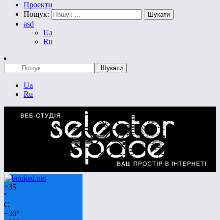
Проекти
Пошук:
asd
Ua
Ru
Ua
Ru
+
35
°
C
+
36°