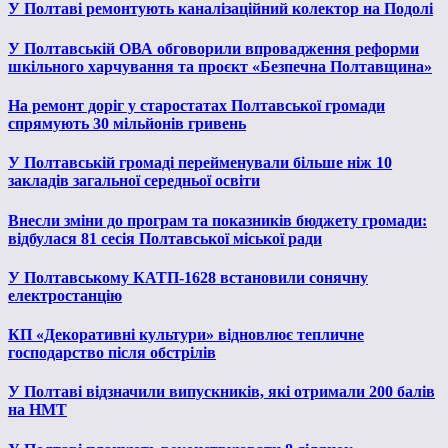
У Полтаві ремонтують каналізаційний колектор на Подолі
У Полтавській ОВА обговорили впровадження реформи
шкільного харчування та проєкт «Безпечна Полтавщина»
На ремонт доріг у старостатах Полтавської громади
спрямують 30 мільйонів гривень
У Полтавській громаді перейменували більше ніж 10
закладів загальної середньої освіти
Внесли зміни до програм та показників бюджету громади:
відбулася 81 сесія Полтавської міської ради
У Полтавському КАТП-1628 встановили сонячну
електростанцію
КП «Декоративні культури» відновлює тепличне
господарство після обстрілів
У Полтаві відзначили випускників, які отримали 200 балів
на НМТ