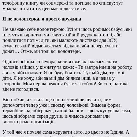
телефонну книгу чи соцмережі та погнала по списку: тут
можна спитати те, цей має підказати се.
Я не волонтерка, я просто дружина
Не вважаю себе волонтеркою. Усі ми щось робимо: бабусі, які
плетуть шкарпетки чи садять зайвий рядок картоплі, аби
поділитися потім; діти, які малюють листівки для ЗСУ;
студент, який відмовляється від кави, аби перерахувати
донат… Отже, ми тоді всі волонтери.
Одного осіннього вечора, коли я вже вкладалася спати,
чоловік зайшов у кімнату та каже: «Ти завтра йдеш на роботу,
а я – у військкомат. Я не буду боятись. Тут мій дім, тут мої
діти. Я не хочу, аби за мій дім билися інші, а я чекав у
стороні». Моя перша реакція була: я з тобою! Звісно, на таке
він не погодився.
Він поїхав, а я стала ще наполегливіше шукати, чим
допомогти тепер уже і своєму чоловікові. Зимова форма,
термобілизна, обігрівачі, газові балони – щось купувала сама,
щось зі зборами серед друзів, із чимось допомагали
волонтерські організації.
У той час я почала сама керувати авто, до цього не їздила. А