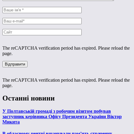
The reCAPTCHA verification period has expired. Please reload the
page.
The reCAPTCHA verification period has expired. Please reload the
page.
Останні новини
У Полтавській громаді з робочим візитом побував
заступник керівника Офісу Президента України Віктор
Микита
В обласному центрі вшанували пам’ять страчених,