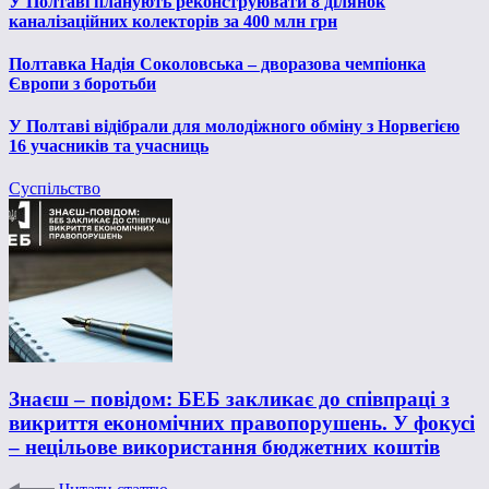
У Полтаві планують реконструювати 8 ділянок
каналізаційних колекторів за 400 млн грн
Полтавка Надія Соколовська – дворазова чемпіонка
Європи з боротьби
У Полтаві відібрали для молодіжного обміну з Норвегією
16 учасників та учасниць
Суспільство
Знаєш – повідом: БЕБ закликає до співпраці з
викриття економічних правопорушень. У фокусі
– нецільове використання бюджетних коштів