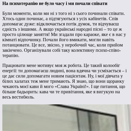
На психотерапію не було часу і ми почали співати
Були моменти, коли ми ні з того ні з сього починали співати.
Хтось один починає, а підтягуються з усіх кабінетів. Спів
допомагає дуже: відключається потік думок, ти відчуваєш
єдність з іншими. А якщо українські народні пісні – то це ж
просто цілюще заняття! Ми згадали про караоке, яке є в нас у
кімнаті відпочинку. Почали його вмикати, могли навіть
потанцювати. Це все, звісно, у неробочий час, коли прийом
закінчено. Організували собі таку колективну психо-співо-
терапію.
Працювати мене мотивує моя ж робота. Це такий колообіг
енергії: ти допомагаєш людині, вона вдячна чи усміхається – і
це дає сили допомагати новим пацієнтам. Ну, і мої дівчата у
білих халатах теж мене тримають. Я знаю, що вони щоранку
чекають моєї кави й мого «Слава Україні!». І ще питання, що
більше бадьорить: кава чи те привітання, яке я вигукую на
весь вестибюль.