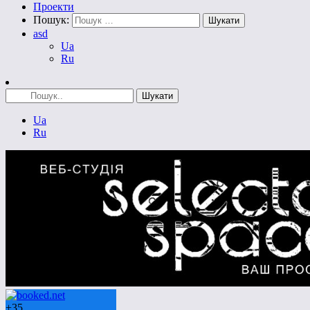
Проекти
Пошук:
asd
Ua
Ru
Ua
Ru
+
35