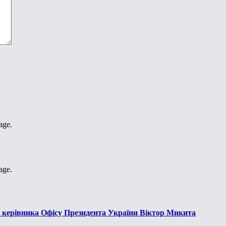
age.
age.
к керівника Офісу Президента України Віктор Микита