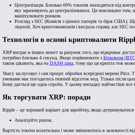
Централізація. Близько 60% токенів знаходяться під конт
яку зараховують до централізованих. Це викликано тим, щ
маніпулювати ринком.
Розгляд з SEC (Комісія з цінних паперів та бірж США). Щ
ліцензії. Хоч криптокомпанія і виграла справу, але SEC п
Технологія в основі криптовалюти Ripp
XRP виграє в інших монет за рахунок того, що відкриває доступ
потрібно близько 4 секунд. Якщо порівнювати з
Біткоіном (BTC
також цікавить, яка на
DASH ціна
, тому що ця крипта теж мож
Увагу заслуговує і сам процес обробки всередині мережі Ріпл. 
умовами має погодитись певний відсоток нод. Тільки після цьог
йому дається ще одна спроба. У цьому випадку найчастіше все 
Як торгувати XRP: поради
Ripple – це хороший варіант для заробітку, якщо дотримуватися
Аналізуйте ринок.
Вартість токена волатильна і може змінюватись в залежності від