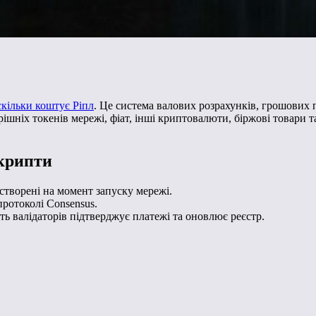
скільки коштує Ріпл
. Це система валових розрахунків, грошових 
шніх токенів мережі, фіат, інші криптовалюти, біржові товари та
 крипти
 створені на момент запуску мережі.
ротоколі Consensus.
ть валідаторів підтверджує платежі та оновлює реєстр.