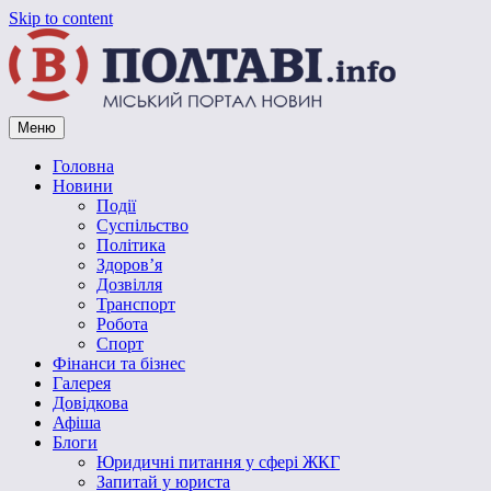
Skip to content
Меню
Vpoltave.info
Полтавський портал новин
Головна
Новини
Події
Суспільство
Політика
Здоров’я
Дозвілля
Транспорт
Робота
Спорт
Фінанси та бізнес
Галерея
Довідкова
Афіша
Блоги
Юридичні питання у сфері ЖКГ
Запитай у юриста