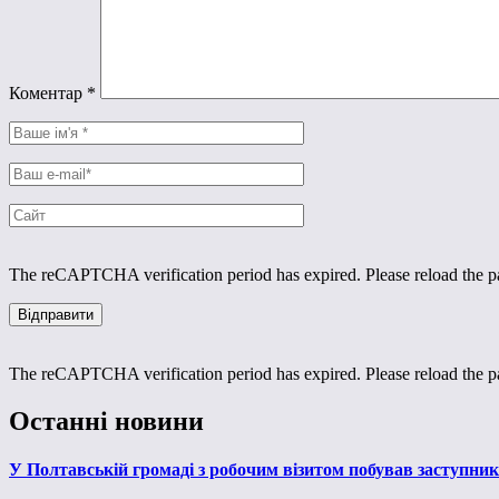
Коментар
*
The reCAPTCHA verification period has expired. Please reload the p
The reCAPTCHA verification period has expired. Please reload the p
Останні новини
У Полтавській громаді з робочим візитом побував заступни