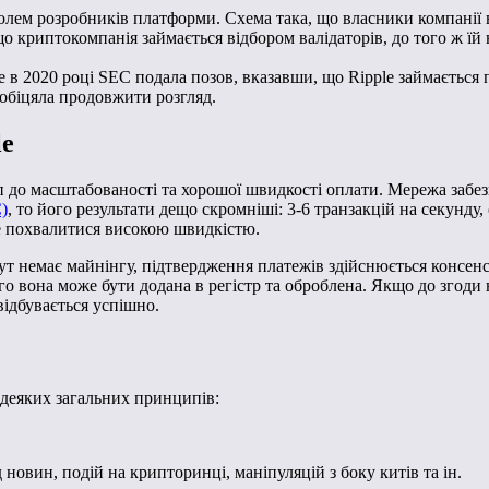
ролем розробників платформи. Схема така, що власники компанії 
о криптокомпанія займається відбором валідаторів, до того ж ї
е в 2020 році SEC подала позов, вказавши, що Ripple займається 
ообіцяла продовжити розгляд.
le
 до масштабованості та хорошої швидкості оплати. Мережа забезп
)
, то його результати дещо скромніші: 3-6 транзакцій на секунду
е похвалитися високою швидкістю.
Тут немає майнінгу, підтвердження платежів здійснюється консенс
о вона може бути додана в регістр та оброблена. Якщо до згоди н
відбувається успішно.
 деяких загальних принципів:
 новин, подій на крипторинці, маніпуляцій з боку китів та ін.