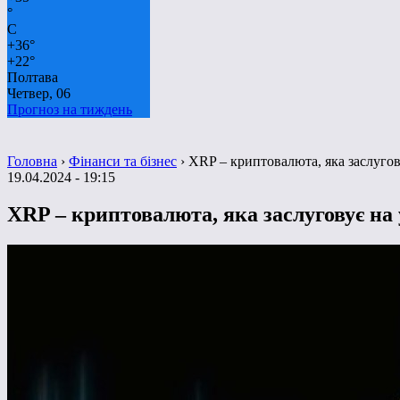
°
C
+
36°
+
22°
Полтава
Четвер, 06
Прогноз на тиждень
Головна
›
Фінанси та бізнес
›
XRP – криптовалюта, яка заслугову
19.04.2024 - 19:15
XRP – криптовалюта, яка заслуговує на 