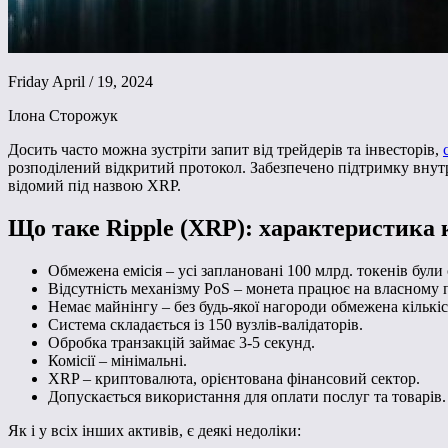
Friday April / 19, 2024
Ілона Сторожук
Досить часто можна зустріти запит від трейдерів та інвесторів,
розподілений відкритий протокол. Забезпечено підтримку внутрі
відомий під назвою XRP.
Що таке Ripple (XRP): характеристика
Обмежена емісія – усі заплановані 100 млрд. токенів були
Відсутність механізму PoS – монета працює на власному п
Немає майнінгу – без будь-якої нагороди обмежена кількіс
Система складається із 150 вузлів-валідаторів.
Обробка транзакцій займає 3-5 секунд.
Комісії – мінімальні.
XRP – криптовалюта, орієнтована фінансовий сектор.
Допускається використання для оплати послуг та товарів.
Як і у всіх інших активів, є деякі недоліки: