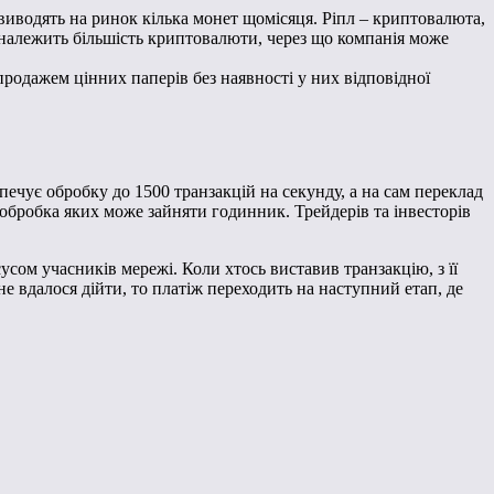
виводять на ринок кілька монет щомісяця. Ріпл – криптовалюта,
й належить більшість криптовалюти, через що компанія може
продажем цінних паперів без наявності у них відповідної
ечує обробку до 1500 транзакцій на секунду, а на сам переклад
, обробка яких може зайняти годинник. Трейдерів та інвесторів
усом учасників мережі. Коли хтось виставив транзакцію, з її
е вдалося дійти, то платіж переходить на наступний етап, де