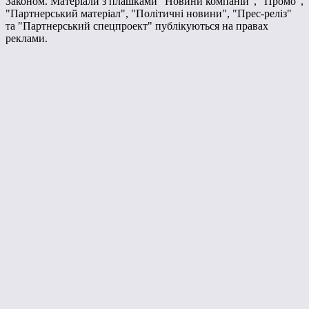
Законом. Матеріали з плашками "Новини компаній", "Промо",
"Партнерський матеріал", "Політичні новини", "Прес-реліз"
та "Партнерський спецпроект" публікуються на правах
реклами.