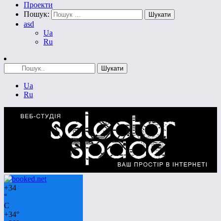
Проекти
Пошук:
asd
Ua
Ru
Ua
Ru
+
34
°
C
+
34°