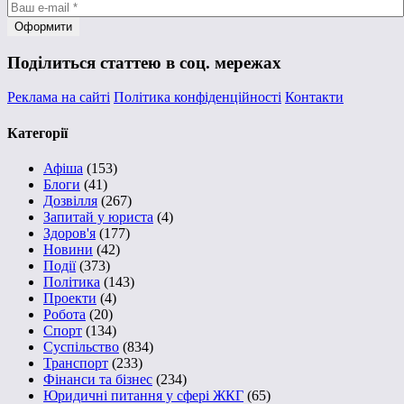
Поділиться статтею в соц. мережах
Реклама на сайті
Політика конфіденційності
Контакти
Категорії
Афіша
(153)
Блоги
(41)
Дозвілля
(267)
Запитай у юриста
(4)
Здоров'я
(177)
Новини
(42)
Події
(373)
Політика
(143)
Проекти
(4)
Робота
(20)
Спорт
(134)
Суспільство
(834)
Транспорт
(233)
Фінанси та бізнес
(234)
Юридичні питання у сфері ЖКГ
(65)