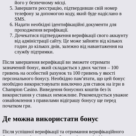
його у безпечному місці.
Завершити реєстрацію, підтвердивши свій номер
телефону за допомогою коду, який буде надіслано в
SMS.
Надати необхідні ідентифікаційні документи для
проходження верифікації.
Дочекатися підтвердження верифікації свого аккаунту
від адміністрації сайту. Це може зайняти від кількох
годин до кількох днів, залежно від навантаження на
службу підтримки.
Після завершення верифікації ви зможете отримати
зазначений бонус, який складається з двох частин – 100
гривень на особистий рахунок та 100 гривень у якості
персонального бонусу. Необхідно пам’ятати, що цей бонус
необхідно використовувати виключно для ставок на ігри в
Champion Casino. Виведення бонусних коштів без їх
використання у ставках неможливе. Рекомендується уважне
ознайомлення з правилами відіграшу бонусу ще перед
початком гри.
Де можна використати бонус
Після успішної верифікації та отримання верифікаційного