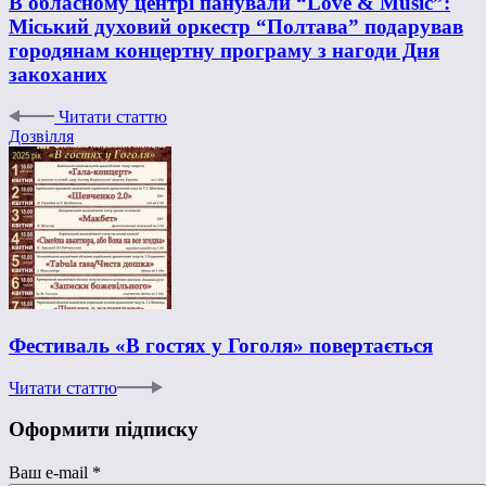
В обласному центрі панували “Love & Music”:
Міський духовий оркестр “Полтава” подарував
городянам концертну програму з нагоди Дня
закоханих
Читати статтю
Дозвілля
Фестиваль «В гостях у Гоголя» повертається
Читати статтю
Оформити підписку
Ваш e-mail
*