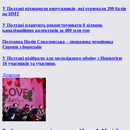
У Полтаві відзначили випускників, які отримали 200 балів
на НМТ
У Полтаві планують реконструювати 8 ділянок
каналізаційних колекторів за 400 млн грн
Полтавка Надія Соколовська – дворазова чемпіонка
Європи з боротьби
У Полтаві відібрали для молодіжного обміну з Норвегією
16 учасників та учасниць
Дозвілля