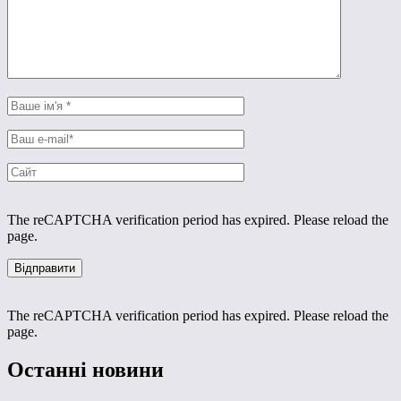
The reCAPTCHA verification period has expired. Please reload the
page.
The reCAPTCHA verification period has expired. Please reload the
page.
Останні новини