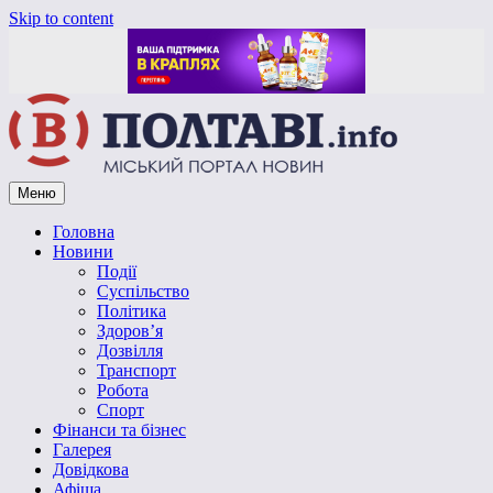
Skip to content
Меню
Vpoltave.info
Полтавський портал новин
Головна
Новини
Події
Суспільство
Політика
Здоров’я
Дозвілля
Транспорт
Робота
Спорт
Фінанси та бізнес
Галерея
Довідкова
Афіша