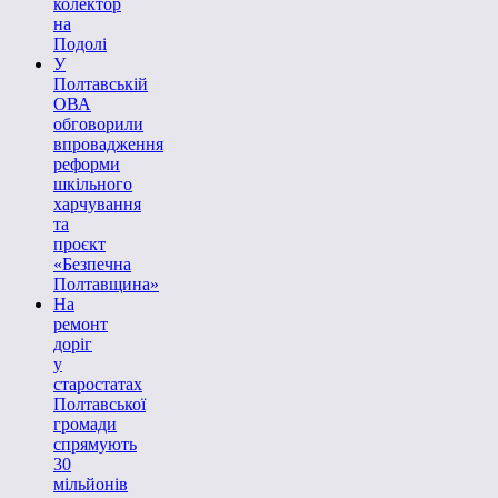
колектор
на
Подолі
У
Полтавській
ОВА
обговорили
впровадження
реформи
шкільного
харчування
та
проєкт
«Безпечна
Полтавщина»
На
ремонт
доріг
у
старостатах
Полтавської
громади
спрямують
30
мільйонів