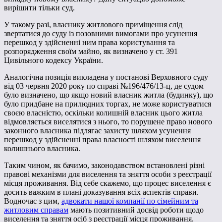
вирішити тільки суд.
У такому разі, власнику житлового приміщення слід
звертатися до суду із позовними вимогами про усунення
перешкод у здійсненні ним права користування та
розпорядження своїм майно, як визначено у ст. 391
Цивільного кодексу України.
Аналогічна позиція викладена у постанові Верховного суду
від 03 червня 2020 року по справі №196/476/13-ц, де судом
було визначено, що якщо новий власник житла (будинку), що
було придбане на прилюдних торгах, не може користуватися
своєю власністю, оскільки колишній власник цього житла
відмовляється виселятися з нього, то порушене право нового
законного власника підлягає захисту шляхом усунення
перешкод у здійсненні права власності шляхом виселення
колишнього власника.
Таким чином, як бачимо, законодавством встановлені різні
правові механізми для виселення та зняття особи з реєстрації
місця проживання. Від себе скажемо, що процес виселення є
досить важким в плані доказування всіх аспектів справи.
Водночас з цим,
адвокати нашої компанії по сімейним та
житловим справам
мають позитивний досвід роботи щодо
виселення та зняття осіб з реєстрації місця проживання.