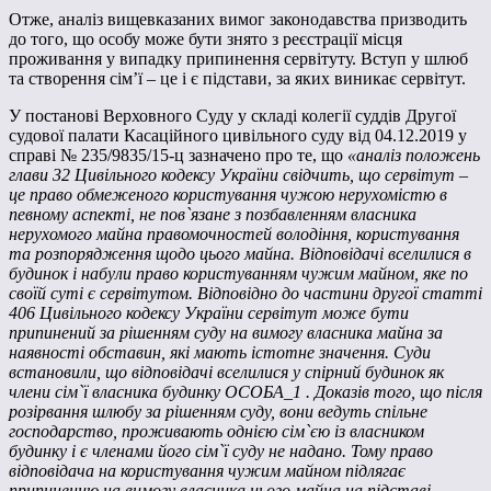
Отже, аналіз вищевказаних вимог законодавства призводить
до того, що особу може бути знято з реєстрації місця
проживання у випадку припинення сервітуту. Вступ у шлюб
та створення сім’ї – це і є підстави, за яких виникає сервітут.
У постанові Верховного Суду у складі колегії суддів Другої
судової палати Касаційного цивільного суду від 04.12.2019 у
справі № 235/9835/15-ц зазначено про те, що
«аналіз положень
глави 32 Цивільного кодексу України свідчить, що сервітут –
це право обмеженого користування чужою нерухомістю в
певному аспекті, не пов`язане з позбавленням власника
нерухомого майна правомочностей володіння, користування
та розпорядження щодо цього майна. Відповідачі вселилися в
будинок і набули право користуванням чужим майном, яке по
своїй суті є сервітутом. Відповідно до частини другої статті
406 Цивільного кодексу України сервітут може бути
припинений за рішенням суду на вимогу власника майна за
наявності обставин, які мають істотне значення. Суди
встановили, що відповідачі вселилися у спірний будинок як
члени сім`ї власника будинку ОСОБА_1 . Доказів того, що після
розірвання шлюбу за рішенням суду, вони ведуть спільне
господарство, проживають однією сім`єю із власником
будинку і є членами його сім`ї суду не надано. Тому право
відповідача на користування чужим майном підлягає
припиненню на вимогу власника цього майна на підставі