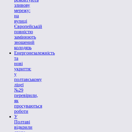
зливову
мережу:
на
вулиці
Європейській
повністю
замінюють
зношений
колодязь
Енергонезалежність
та
нові
укриття:
у
полтавському
ліцеї
№29
перевірили,
як
просуваються
роботи
У
Полтаві
відкрили