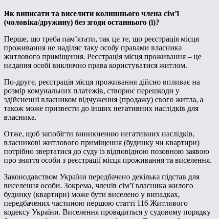
Як виписати та виселити колишнього члена сім’ї
(чоловіка/дружину) без згоди останнього (ї)?
Перше, що треба пам’ятати, так це те, що реєстрація місця
проживання не наділяє таку особу правами власника
житлового приміщення. Реєстрація місця проживання – це
надання особі виключно права користуватися житлом.
По-друге, реєстрація місця проживання дійсно впливає на
розмір комунальних платежів, створює перешкоди у
здійсненні власником відчуження (продажу) свого житла, а
також може призвести до інших негативних наслідків для
власника.
Отже, щоб запобігти виникненню негативних наслідків,
власникові житлового приміщення (будинку чи квартири)
потрібно звертатися до суду із відповідною позовною заявою
про зняття особи з реєстрації місця проживання та виселення.
Законодавством України передбачено декілька підстав для
виселення особи. Зокрема, членів сім’ї власника жилого
будинку (квартири) може бути виселено у випадках,
передбачених частиною першою статті 116 Житлового
кодексу України. Виселення провадиться у судовому порядку