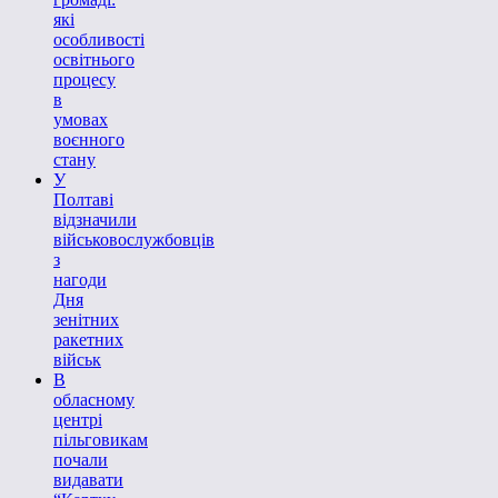
які
особливості
освітнього
процесу
в
умовах
воєнного
стану
У
Полтаві
відзначили
військовослужбовців
з
нагоди
Дня
зенітних
ракетних
військ
В
обласному
центрі
пільговикам
почали
видавати