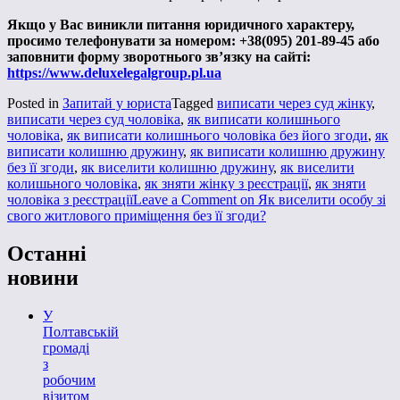
Якщо у Вас виникли питання юридичного характеру,
просимо телефонувати за номером: +38(095) 201-89-45 або
заповнити форму зворотнього зв’язку на сайті:
https://www.deluxelegalgroup.pl.ua
Posted in
Запитай у юриста
Tagged
виписати через суд жінку
,
виписати через суд чоловіка
,
як виписати колишнього
чоловіка
,
як виписати колишнього чоловіка без його згоди
,
як
виписати колишню дружину
,
як виписати колишню дружину
без її згоди
,
як виселити колишню дружину
,
як виселити
колишьного чоловіка
,
як зняти жінку з реєстрації
,
як зняти
чоловіка з реєстрації
Leave a Comment
on Як виселити особу зі
свого житлового приміщення без її згоди?
Останні
новини
У
Полтавській
громаді
з
робочим
візитом