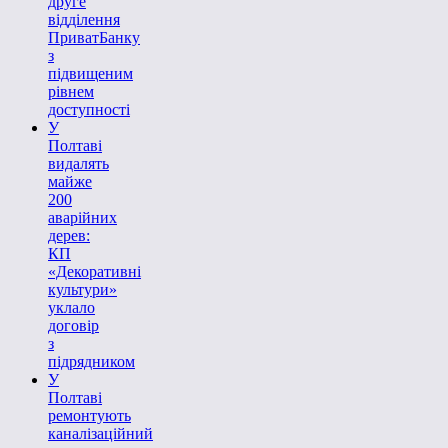
друге
відділення
ПриватБанку
з
підвищеним
рівнем
доступності
У
Полтаві
видалять
майже
200
аварійних
дерев:
КП
«Декоративні
культури»
уклало
договір
з
підрядником
У
Полтаві
ремонтують
каналізаційний