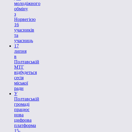
молодіжного
обміну
з
Норвегією
16
учасників
та
учасниць
17
липня
в
Полтавській
МТГ
відбудеться
сесія
міської
ради
У
Полтавській
громаді
працює
нова
цифрова
платформа
15-