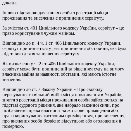
докази.
Іншою підставою для зняття особи з реєстрації місця
проживання та виселення є припинення сервітуту.
За змістом ст. 401 Цивільного кодексу України, сервітут – це
право користування чужим майном.
Відповідно до п. 4 ч. 1 ст. 406 Цивільного кодексу України,
сервітут припиняється у разі припинення обставини, яка була
підставою для встановлення сервітуту
Як визначено у ч. 2 ст. 406 Цивільного кодексу України,
сервітут може бути припинений за рішенням суду на вимогу
власника майна за наявності обставин, які мають істотне
значення.
Відповідно до ст. 7 Закону України « Про свободу
пересування та вільний вибір місця проживання в Україні»,
зняття з реєстрації місця проживання особи здійснюється на
підставі судового рішення, яке набрало законної сили, про
позбавлення права власності на житлове приміщення або
права користування житловим приміщенням, про виселення,
про визнання особи безвісно відсутньою або оголошення її
померлою.