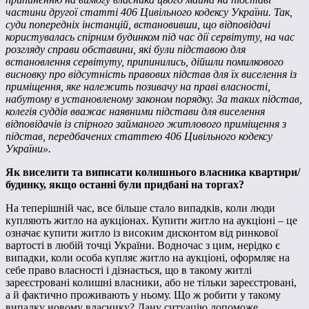
частини другої статті 406 Цивільного кодексу України. Так,
суди попередніх інстанцій, встановивши, що відповідачі
користувалась спірним будинком під час дії сервітуту, на час
розгляду справи обставини, які були підставою для
встановлення сервітуту, припинились, дійшли помилкового
висновку про відсутність правових підстав для їх виселення із
приміщення, яке належить позивачу на праві власності,
набутому в установленому законом порядку. За таких підстав,
колегія суддів вважає наявними підстави для виселення
відповідачів із спірного займаного житлового приміщення з
підстав, передбачених статтею 406 Цивільного кодексу
України».
Як виселити та виписати колишнього власника квартири/
будинку, якщо останні були придбані на торгах?
На теперішній час, все більше стало випадків, коли люди
купляють житло на аукціонах. Купити житло на аукціоні – це
означає купити житло із високим дисконтом від ринкової
вартості в любій точці України. Водночас з цим, нерідко є
випадки, коли особа купляє житло на аукціоні, оформляє на
себе право власності і дізнається, що в такому житлі
зареєстровані колишні власники, або не тільки зареєстровані,
а й фактично проживають у ньому. Що ж робити у такому
випадку новому власнику? Дану ситуацію допоможе