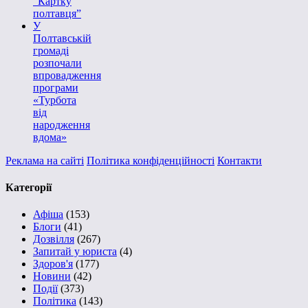
“Картку
полтавця”
У
Полтавській
громаді
розпочали
впровадження
програми
«Турбота
від
народження
вдома»
Реклама на сайті
Політика конфіденційності
Контакти
Категорії
Афіша
(153)
Блоги
(41)
Дозвілля
(267)
Запитай у юриста
(4)
Здоров'я
(177)
Новини
(42)
Події
(373)
Політика
(143)