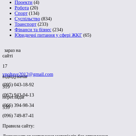
Проекти
(4)
Робота
(20)
Спорт
(134)
Суспільство
(834)
Транспорт
(233)
Фінанси та бізнес
(234)
Юридичні питання у сфері ЖКГ
(65)
зараз на
сайті
17
vpoltave2012@gmail.com
відвідувачів
(095) 043-18-92
319
(067) 943-04-13
переглядів
(066) 394-98-34
539
(096) 749-87-41
Правила сайту: