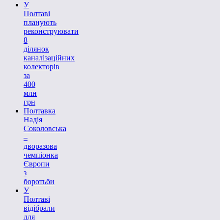
У
Полтаві
планують
реконструювати
8
ділянок
каналізаційних
колекторів
за
400
млн
грн
Полтавка
Надія
Соколовська
–
дворазова
чемпіонка
Європи
з
боротьби
У
Полтаві
відібрали
для