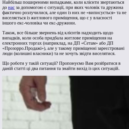
Найбільш поширеними випадками, коли клієнти звертаються
до
нас
за допомогою є ситуації, при яких чоловік та дружина
фактично розлучилися, але один із них не «виписується» та не
виселяється із житлового приміщення, що є у власності
іншого екс-чоловіка чи екс-дружини.
Також, все більше звернень від клієнтів надходить щодо
випадків, коли особа придбала житлове приміщення на
електронних торгах (наприклад, на ДП «Сетам» або ДП
«Прозорро.Продажі»), але у такому приміщенні зареєстровані
люди (колишні власники) та не хочуть звідти виселятися.
Що роботи у такій ситуації? Пропонуємо Вам розібратися в
даній статті ці два питання та знайти вихід із цих ситуацій.