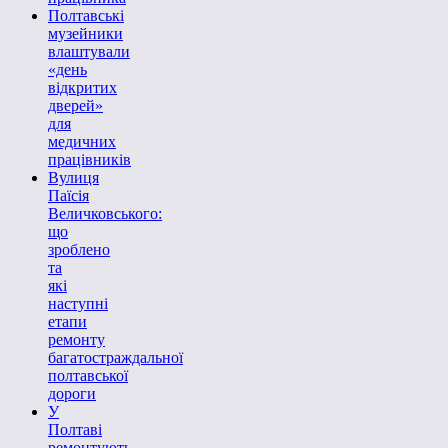
Полтавські
музейники
влаштували
«день
відкритих
дверей»
для
медичних
працівників
Вулиця
Паїсія
Величковського:
що
зроблено
та
які
наступні
етапи
ремонту
багатостраждальної
полтавської
дороги
У
Полтаві
ремонтують