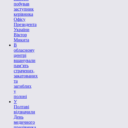
побував
заступник
керівника
Офісу
Президента
України
Віктор
Микита
В
обласному
центрі
вшанували
пам’ять
страчених,
закатованих
та
загиблих
у
полоні
У
Полтаві
відзначили
День
медичного
працівника