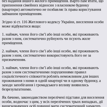
без надання іншого жилого приміщення. Варто пам’ятати, що
припинення сімейних відносин з власником будинку
(квартири) автоматично не позбавляє їх права користування
займаним приміщенням.
Згідно зі ст. 116 Житлового кодексу України, виселення особи
може відбуватися якщо:
1. наймач, члени його сім’ї або інші особи, які проживають
разом з ним, систематично руйнують чи псують жиле
приміщення.
2. наймач, члени його сім’ї або інші особи, які проживають
разом з ним, систематично використовують його не за
призначенням.
3. наймач, члени його сім’ї або інші особи, які проживають
разом з ним систематичними порушеннями правил
соціалістичного співжиття роблять неможливим для інших
проживання з ними в одній квартирі чи в одному будинку, а
заходи запобігання і громадського впливу виявились
безрезультатними.
Як бачимо, законодавством перелічені підстави для виселення
особи, водночас з цим, у всіх перелічених трьох випадках, дії
вищезазначених осіб повинні мати систематичний характер.