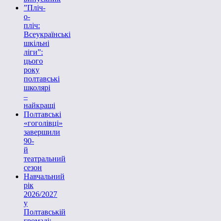
”Пліч-
о-
пліч:
Всеукраїнські
шкільні
ліги”:
цього
року
полтавські
школярі
–
найкращі
Полтавські
«гоголівці»
завершили
90-
й
театральний
сезон
Навчальний
рік
2026/2027
у
Полтавській
громаді: