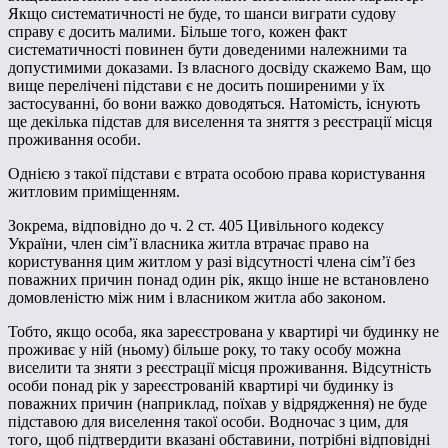
Якщо систематичності не буде, то шанси виграти судову
справу є досить малими. Більше того, кожен факт
систематичності повинен бути доведеними належними та
допустимими доказами. Із власного досвіду скажемо Вам, що
вище перелічені підстави є не досить поширеними у їх
застосуванні, бо вони важко доводяться. Натомість, існують
ще декілька підстав для виселення та зняття з реєстрації місця
проживання особи.
Однією з такої підстави є втрата особою права користування
житловим приміщенням.
Зокрема, відповідно до ч. 2 ст. 405 Цивільного кодексу
України, член сім’ї власника житла втрачає право на
користування цим житлом у разі відсутності члена сім’ї без
поважних причин понад один рік, якщо інше не встановлено
домовленістю між ним і власником житла або законом.
Тобто, якщо особа, яка зареєстрована у квартирі чи будинку не
проживає у ній (ньому) більше року, то таку особу можна
виселити та зняти з реєстрації місця проживання. Відсутність
особи понад рік у зареєстрованій квартирі чи будинку із
поважних причин (наприклад, поїхав у відрядження) не буде
підставою для виселення такої особи. Водночас з цим, для
того, щоб підтвердити вказані обставини, потрібні відповідні