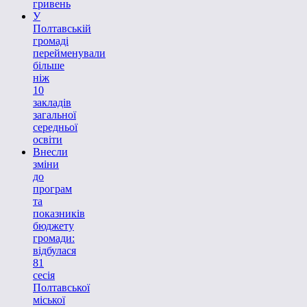
гривень
У
Полтавській
громаді
перейменували
більше
ніж
10
закладів
загальної
середньої
освіти
Внесли
зміни
до
програм
та
показників
бюджету
громади:
відбулася
81
сесія
Полтавської
міської