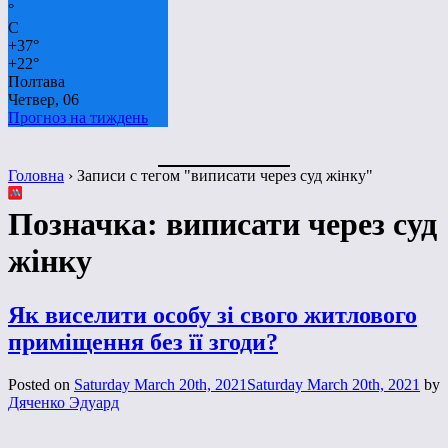
°
C
+
37°
+
22°
Полтава
Четвер, 06
Прогноз на тиждень
Головна
›
Записи с тегом "виписати через суд жінку"
Позначка:
виписати через суд
жінку
Як виселити особу зі свого житлового
приміщення без її згоди?
Posted on
Saturday March 20th, 2021
Saturday March 20th, 2021
by
Дяченко Эдуард