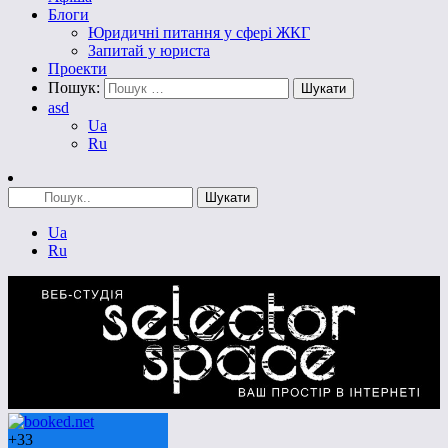
Блоги
Юридичні питання у сфері ЖКГ
Запитай у юриста
Проекти
Пошук:
asd
Ua
Ru
Ua
Ru
+
33