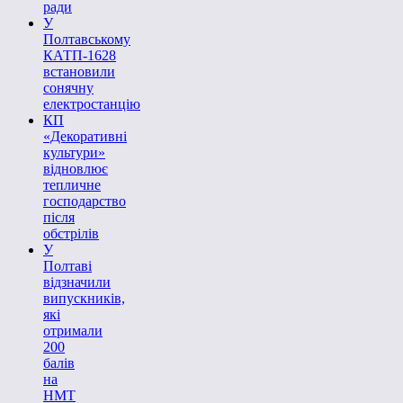
ради
У
Полтавському
КАТП-1628
встановили
сонячну
електростанцію
КП
«Декоративні
культури»
відновлює
тепличне
господарство
після
обстрілів
У
Полтаві
відзначили
випускників,
які
отримали
200
балів
на
НМТ