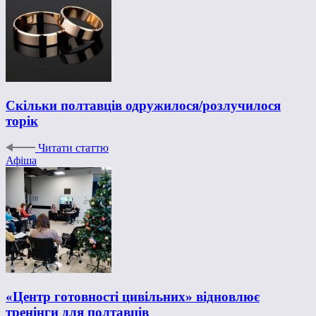
Скільки полтавців одружилося/розлучилося
торік
Читати статтю
Афіша
«Центр готовності цивільних» відновлює
тренінги для полтавців