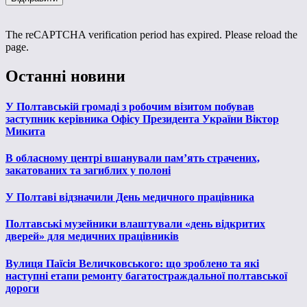
The reCAPTCHA verification period has expired. Please reload the
page.
Останні новини
У Полтавській громаді з робочим візитом побував
заступник керівника Офісу Президента України Віктор
Микита
В обласному центрі вшанували пам’ять страчених,
закатованих та загиблих у полоні
У Полтаві відзначили День медичного працівника
Полтавські музейники влаштували «день відкритих
дверей» для медичних працівників
Вулиця Паїсія Величковського: що зроблено та які
наступні етапи ремонту багатостраждальної полтавської
дороги