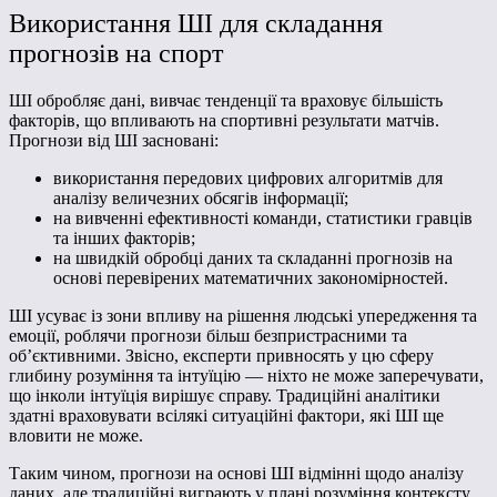
Використання ШІ для складання
прогнозів на спорт
ШІ обробляє дані, вивчає тенденції та враховує більшість
факторів, що впливають на спортивні результати матчів.
Прогнози від ШІ засновані:
використання передових цифрових алгоритмів для
аналізу величезних обсягів інформації;
на вивченні ефективності команди, статистики гравців
та інших факторів;
на швидкій обробці даних та складанні прогнозів на
основі перевірених математичних закономірностей.
ШІ усуває із зони впливу на рішення людські упередження та
емоції, роблячи прогнози більш безпристрасними та
об’єктивними. Звісно, ​​експерти привносять у цю сферу
глибину розуміння та інтуїцію — ніхто не може заперечувати,
що інколи інтуїція вирішує справу. Традиційні аналітики
здатні враховувати всілякі ситуаційні фактори, які ШІ ще
вловити не може.
Таким чином, прогнози на основі ШІ відмінні щодо аналізу
даних, але традиційні виграють у плані розуміння контексту.