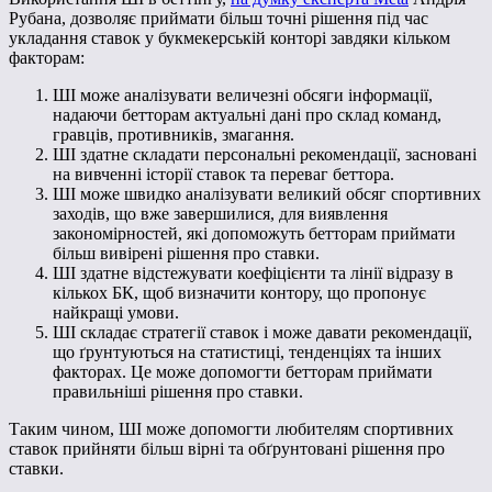
Рубана, дозволяє приймати більш точні рішення під час
укладання ставок у букмекерській конторі завдяки кільком
факторам:
ШІ може аналізувати величезні обсяги інформації,
надаючи бетторам актуальні дані про склад команд,
гравців, противників, змагання.
ШІ здатне складати персональні рекомендації, засновані
на вивченні історії ставок та переваг беттора.
ШІ може швидко аналізувати великий обсяг спортивних
заходів, що вже завершилися, для виявлення
закономірностей, які допоможуть бетторам приймати
більш вивірені рішення про ставки.
ШІ здатне відстежувати коефіцієнти та лінії відразу в
кількох БК, щоб визначити контору, що пропонує
найкращі умови.
ШІ складає стратегії ставок і може давати рекомендації,
що ґрунтуються на статистиці, тенденціях та інших
факторах. Це може допомогти бетторам приймати
правильніші рішення про ставки.
Таким чином, ШІ може допомогти любителям спортивних
ставок прийняти більш вірні та обґрунтовані рішення про
ставки.