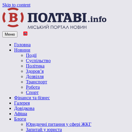
Skip to content
Меню
Vpoltave.info
Полтавський портал новин
Головна
Новини
Події
Суспільство
Політика
Здоров’я
Дозвілля
Транспорт
Робота
Спорт
Фінанси та бізнес
Галерея
Довідкова
Афіша
Блоги
Юридичні питання у сфері ЖКГ
Запитай у юриста