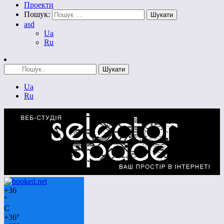
Проекти
Пошук:
asd
Ua
Ru
Ua
Ru
+
36
°
C
+
36°