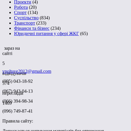
Проекти
(4)
Робота
(20)
Спорт
(134)
Суспільство
(834)
Транспорт
(233)
Фінанси та бізнес
(234)
Юридичні питання у сфері ЖКГ
(65)
зараз на
сайті
5
vpoltave2012@gmail.com
відвідувачів
(095) 043-18-92
574
(067) 943-04-13
переглядів
(066) 394-98-34
1469
(096) 749-87-41
Правила сайту:
Допускається цитування матеріалів без отримання