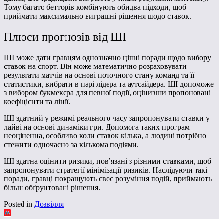
Тому багато бетторів комбінують обидва підходи, щоб
приймати максимально виграшні рішення щодо ставок.
Плюси прогнозів від ШІ
ШІ може дати гравцям однозначно цінні поради щодо вибору
ставок на спорт. Він може математично розраховувати
результати матчів на основі поточного стану команд та її
статистики, вибрати в парі лідера та аутсайдера. ШІ допоможе
з вибором букмекера для певної події, оцінивши пропоновані
коефіцієнти та лінії.
ШІ здатний у режимі реального часу запропонувати ставки у
лайві на основі динаміки гри. Допомога таких програм
неоціненна, особливо коли ставок кілька, а людині потрібно
стежити одночасно за кількома подіями.
ШІ здатна оцінити ризики, пов’язані з різними ставками, щоб
запропонувати стратегії мінімізації ризиків. Наслідуючи такі
поради, гравці покращують своє розуміння подій, приймають
більш обґрунтовані рішення.
Posted in
Дозвілля