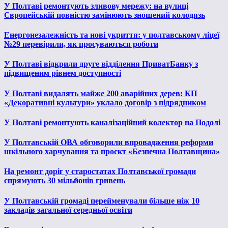
У Полтаві ремонтують зливову мережу: на вулиці
Європейській повністю замінюють зношений колодязь
Енергонезалежність та нові укриття: у полтавському ліцеї
№29 перевірили, як просуваються роботи
У Полтаві відкрили друге відділення ПриватБанку з
підвищеним рівнем доступності
У Полтаві видалять майже 200 аварійних дерев: КП
«Декоративні культури» уклало договір з підрядником
У Полтаві ремонтують каналізаційний колектор на Подолі
У Полтавській ОВА обговорили впровадження реформи
шкільного харчування та проєкт «Безпечна Полтавщина»
На ремонт доріг у старостатах Полтавської громади
спрямують 30 мільйонів гривень
У Полтавській громаді перейменували більше ніж 10
закладів загальної середньої освіти