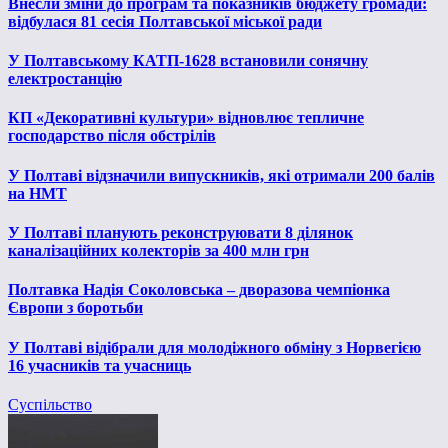
Внесли зміни до програм та показників бюджету громади:
відбулася 81 сесія Полтавської міської ради
У Полтавському КАТП-1628 встановили сонячну
електростанцію
КП «Декоративні культури» відновлює тепличне
господарство після обстрілів
У Полтаві відзначили випускників, які отримали 200 балів
на НМТ
У Полтаві планують реконструювати 8 ділянок
каналізаційних колекторів за 400 млн грн
Полтавка Надія Соколовська – дворазова чемпіонка
Європи з боротьби
У Полтаві відібрали для молодіжного обміну з Норвегією
16 учасників та учасниць
Суспільство