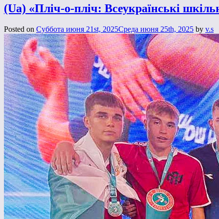
(Ua) «Пліч-о-пліч: Всеукраїнські шкіль
Posted on
Суббота июня 21st, 2025
Среда июня 25th, 2025
by
v.s