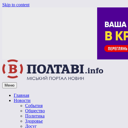
Skip to content
Меню
Vpoltave.info
Полтавский портал новостей
Главная
Новости
События
Общество
Политика
Здоровье
Досуг