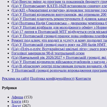
(Ua) Внесли зміни до програм та показників бюджету грома
(Ua) У Полтавському КАТП-1628 встановили сонячну ел
(Ua) КП «Декоративні культури» відновлює тепличне госп
(Ua) У Полтаві відзначили випускників, які отримали 20
(Ua) У Полтаві планують реконструювати 8 ділянок каналі
(Ua) Полтавка Надія Соколовська – дворазова чемпіонка 
(Ua) У Полтаві відібрали для молодіжного обміну з Норве
(Ua) 17 липня в Полтавській МТГ відбудеться сесія місько
(Ua) У Полтавській громаді працює нова цифрова платфо
Ремонт под ключ: что входит в услугу и кому подходит т
(Ua) У Полтавській громаді цього року на 200 балів НМТ
(Ua) »Пліч-о-пліч: Всеукраїнські шкільні ліги»: цього рок
Гоголівці завершили 90-й театральний сезон
(Ua) Навчальний рік 2026/2027 у Полтавській громаді: як
(Ua) У Полтаві відзначили військовослужбовців з нагоди 
(Ua) В обласному центрі пільговикам почали видавати «
У Полтавській громаді розпочали впровадження програм
Реклама на сайті
Політика конфіденційності
Контакти
Рубрики
Афиша
(153)
Блоги
(41)
Досуг
(267)