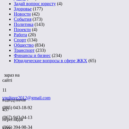
Задай вопрос юристу
(4)
Здоровье
(177)
Новости
(42)
События
(373)
Политика
(143)
Проекти
(4)
Работа
(20)
Спорт
(134)
Общество
(834)
Транспорт
(233)
Финансы и бизнес
(234)
Юридические вопросы в сфере ЖКХ
(65)
зараз на
сайті
11
vpoltave2012@gmail.com
відвідувачів
(095) 043-18-92
437
(067) 943-04-13
переглядів
(066) 394-98-34