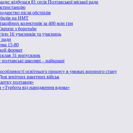
ди: відбулася 81 сесія Полтавської міської ради
ектростанцію
одарство після обстрілів
0 балів на НМТ
заційних колекторів за 400 млн грн
Європи з боротьби
гією 16 учасників та учасниць
ї ради
рма 15-80
акой формат
 склав 31 випускник
у полтавські школярі – найкращі
і особливості освітнього процесу в умовах воєнного стану
Дня зенітних ракетних військ
Картку полтавця»
и «Турбота від народження вдома»