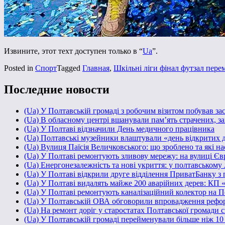
Извините, этот техт доступен только в “
Ua
”.
Posted in
Спорт
Tagged
Главная
,
Шкільні ліги фінал футзал пер
Последние новости
(Ua) У Полтавській громаді з робочим візитом побував з
(Ua) В обласному центрі вшанували пам’ять страчених, за
(Ua) У Полтаві відзначили День медичного працівника
(Ua) Полтавські музейники влаштували «день відкритих 
(Ua) Вулиця Паїсія Величковського: що зроблено та які н
(Ua) У Полтаві ремонтують зливову мережу: на вулиці Є
(Ua) Енергонезалежність та нові укриття: у полтавському
(Ua) У Полтаві відкрили друге відділення ПриватБанку з
(Ua) У Полтаві видалять майже 200 аварійних дерев: КП 
(Ua) У Полтаві ремонтують каналізаційний колектор на П
(Ua) У Полтавській ОВА обговорили впровадження рефор
(Ua) На ремонт доріг у старостатах Полтавської громади 
(Ua) У Полтавській громаді перейменували більше ніж 10 з