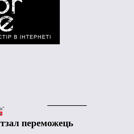
ць"
утзал переможець