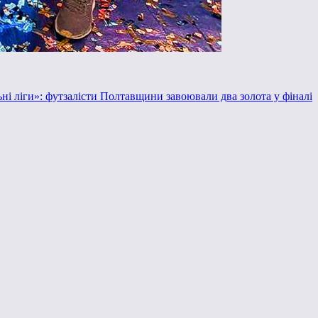
ьні ліги»: футзалісти Полтавщини завоювали два золота у фіналі