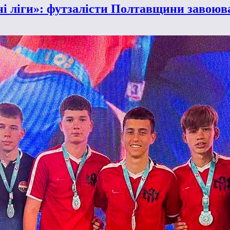
ні ліги»: футзалісти Полтавщини завоюва