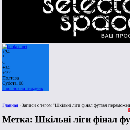
+
34
°
C
+
34°
+
19°
Полтава
Субота, 08
Прогноз на тиждень
Главная
›
Записи с тегом "Шкільні ліги фінал футзал переможе
Метка:
Шкільні ліги фінал ф