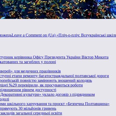
еможець
Leave a Comment
on (Ua) «Пліч-о-пліч: Всеукраїнські шкіл
аступник керівника Офісу Президента України Віктор Микита
катованих та загиблих у полоні
дверей» для медичних працівників
аступні етапи ремонту багатостраждальної полтавської дороги
вропейській повністю замінюють зношений колодязь
 ліцеї №29 перевірили, як просуваються роботи
 підвищеним рівнем доступності
«Декоративні культури» уклало договір з підрядником
одолі
ми шкільного харчування та проєкт «Безпечна Полтавщина»
спрямують 30 мільйонів гривень
акладів загальної середньої освіти