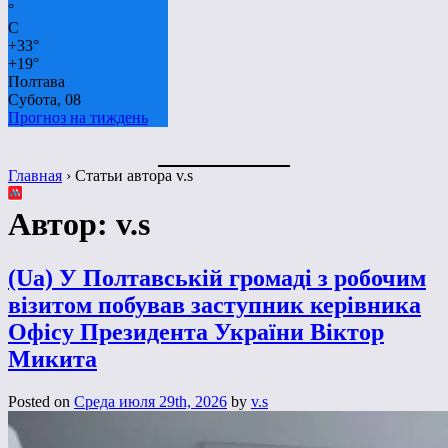
°
C
+
33°
+
19°
Полтава
Субота, 08
Прогноз на тиждень
Главная
›
Статьи автора v.s
Автор:
v.s
(Ua) У Полтавській громаді з робочим
візитом побував заступник керівника
Офісу Президента України Віктор
Микита
Posted on
Среда июля 29th, 2026
by
v.s