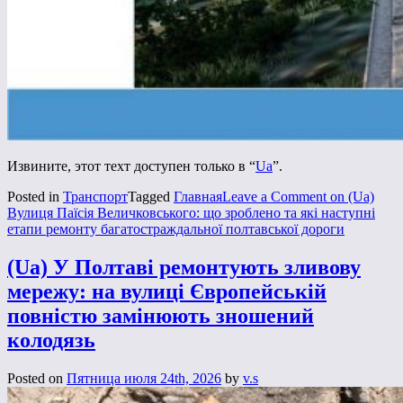
Извините, этот техт доступен только в “
Ua
”.
Posted in
Транспорт
Tagged
Главная
Leave a Comment
on (Ua)
Вулиця Паїсія Величковського: що зроблено та які наступні
етапи ремонту багатостраждальної полтавської дороги
(Ua) У Полтаві ремонтують зливову
мережу: на вулиці Європейській
повністю замінюють зношений
колодязь
Posted on
Пятница июля 24th, 2026
by
v.s