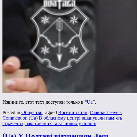
Извините, этот техт доступен только в “
Ua
”.
Posted in
Общество
Tagged
Воєнний стан
,
Главная
Leave a
Comment
on (Ua) В обласному центрі вшанували пам’ять
страчених, закатованих та загиблих у полоні
(Ua) У Полтаві відзначили День