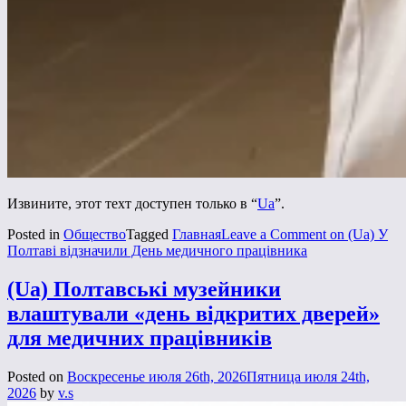
Извините, этот техт доступен только в “
Ua
”.
Posted in
Общество
Tagged
Главная
Leave a Comment
on (Ua) У
Полтаві відзначили День медичного працівника
(Ua) Полтавські музейники
влаштували «день відкритих дверей»
для медичних працівників
Posted on
Воскресенье июля 26th, 2026
Пятница июля 24th,
2026
by
v.s