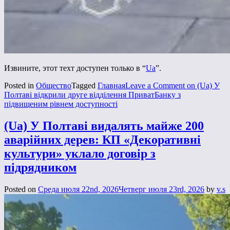
Извините, этот техт доступен только в “
Ua
”.
Posted in
Общество
Tagged
Главная
Leave a Comment
on (Ua) У
Полтаві відкрили друге відділення ПриватБанку з
підвищеним рівнем доступності
(Ua) У Полтаві видалять майже 200
аварійних дерев: КП «Декоративні
культури» уклало договір з
підрядником
Posted on
Среда июля 22nd, 2026
Четверг июля 23rd, 2026
by
v.s