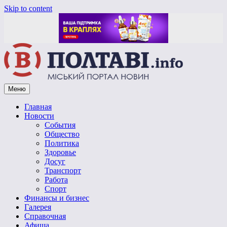
Skip to content
Меню
Vpoltave.info
Полтавский портал новостей
Главная
Новости
События
Общество
Политика
Здоровье
Досуг
Транспорт
Работа
Спорт
Финансы и бизнес
Галерея
Справочная
Афиша