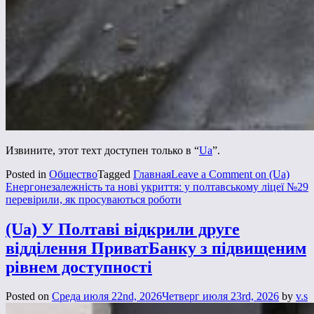
Извините, этот техт доступен только в “
Ua
”.
Posted in
Общество
Tagged
Главная
Leave a Comment
on (Ua)
Енергонезалежність та нові укриття: у полтавському ліцеї №29
перевірили, як просуваються роботи
(Ua) У Полтаві відкрили друге
відділення ПриватБанку з підвищеним
рівнем доступності
Posted on
Среда июля 22nd, 2026
Четверг июля 23rd, 2026
by
v.s