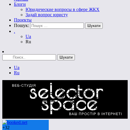
Блоги
Юридические вопросы в сфере ЖКХ
Задай вопрос юристу
Проекты
Пошук:
.
Ua
Ru
Ua
Ru
+
32