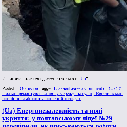
Извините, этот техт доступен только в “
Ua
”.
Posted in
Общество
Tagged
Главная
Leave a Comment
on (Ua) У
Полтаві ремонтують зливову мережу: на вулиці Європейській
повністю замінюють зношений колодязь
(Ua) Енергонезалежність та нові
укриття: у полтавському ліцеї №29
перевірили, як просуваються роботи