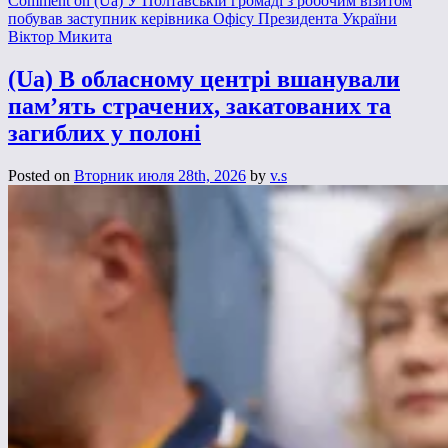
Comment
on (Ua) У Полтавській громаді з робочим візитом
побував заступник керівника Офісу Президента України
Віктор Микита
(Ua) В обласному центрі вшанували
пам’ять страчених, закатованих та
загиблих у полоні
Posted on
Вторник июля 28th, 2026
by
v.s