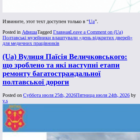
Извините, этот техт доступен только в “
Ua
”.
Posted in
Афиша
Tagged
Главная
Leave a Comment
on (Ua)
Полтавські музейники влаштували «день відкритих дверей»
для медичних працівників
(Ua) Вулиця Паїсія Величковського:
що зроблено та які наступні етапи
ремонту багатостраждальної
полтавської дороги
Posted on
Суббота июля 25th, 2026
Пятница июля 24th, 2026
by
v.s