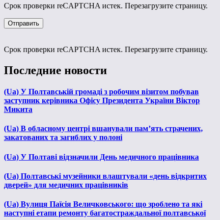
Срок проверки reCAPTCHA истек. Перезагрузите страницу.
Срок проверки reCAPTCHA истек. Перезагрузите страницу.
Последние новости
(Ua) У Полтавській громаді з робочим візитом побував
заступник керівника Офісу Президента України Віктор
Микита
(Ua) В обласному центрі вшанували пам’ять страчених,
закатованих та загиблих у полоні
(Ua) У Полтаві відзначили День медичного працівника
(Ua) Полтавські музейники влаштували «день відкритих
дверей» для медичних працівників
(Ua) Вулиця Паїсія Величковського: що зроблено та які
наступні етапи ремонту багатостраждальної полтавської