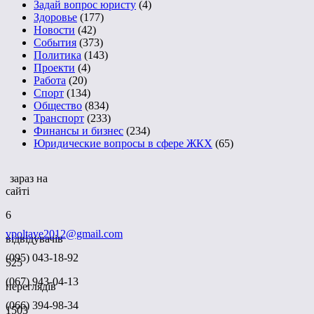
Задай вопрос юристу
(4)
Здоровье
(177)
Новости
(42)
События
(373)
Политика
(143)
Проекти
(4)
Работа
(20)
Спорт
(134)
Общество
(834)
Транспорт
(233)
Финансы и бизнес
(234)
Юридические вопросы в сфере ЖКХ
(65)
зараз на
сайті
6
vpoltave2012@gmail.com
відвідувачів
(095) 043-18-92
525
(067) 943-04-13
переглядів
(066) 394-98-34
1503