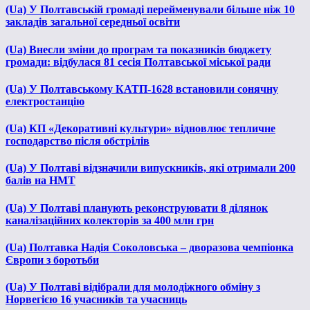
(Ua) У Полтавській громаді перейменували більше ніж 10
закладів загальної середньої освіти
(Ua) Внесли зміни до програм та показників бюджету
громади: відбулася 81 сесія Полтавської міської ради
(Ua) У Полтавському КАТП-1628 встановили сонячну
електростанцію
(Ua) КП «Декоративні культури» відновлює тепличне
господарство після обстрілів
(Ua) У Полтаві відзначили випускників, які отримали 200
балів на НМТ
(Ua) У Полтаві планують реконструювати 8 ділянок
каналізаційних колекторів за 400 млн грн
(Ua) Полтавка Надія Соколовська – дворазова чемпіонка
Європи з боротьби
(Ua) У Полтаві відібрали для молодіжного обміну з
Норвегією 16 учасників та учасниць