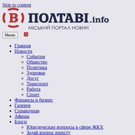
Skip to content
Меню
Vpoltave.info
Полтавский портал новостей
Главная
Новости
События
Общество
Политика
Здоровье
Досуг
Транспорт
Работа
Спорт
Финансы и бизнес
Галерея
Справочная
Афиша
Блоги
Юридические вопросы в сфере ЖКХ
Задай вопрос юристу