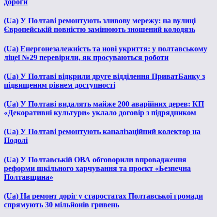
дороги
(Ua) У Полтаві ремонтують зливову мережу: на вулиці
Європейській повністю замінюють зношений колодязь
(Ua) Енергонезалежність та нові укриття: у полтавському
ліцеї №29 перевірили, як просуваються роботи
(Ua) У Полтаві відкрили друге відділення ПриватБанку з
підвищеним рівнем доступності
(Ua) У Полтаві видалять майже 200 аварійних дерев: КП
«Декоративні культури» уклало договір з підрядником
(Ua) У Полтаві ремонтують каналізаційний колектор на
Подолі
(Ua) У Полтавській ОВА обговорили впровадження
реформи шкільного харчування та проєкт «Безпечна
Полтавщина»
(Ua) На ремонт доріг у старостатах Полтавської громади
спрямують 30 мільйонів гривень