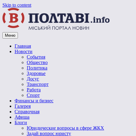
Skip to content
Меню
Vpoltave.info
Полтавский портал новостей
Главная
Новости
События
Общество
Политика
Здоровье
Досуг
Транспорт
Работа
Спорт
Финансы и бизнес
Галерея
Справочная
Афиша
Блоги
Юридические вопросы в сфере ЖКХ
Задай вопрос юристу