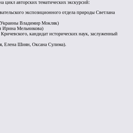
на цикл авторских тематических экскурсий:
овательского экспозиционного отдела природы Светлана
ры Украины Владимир Мокляк)
ии Ирина Мельникова)
я Кричевского, кандидат исторических наук, заслуженный
я, Елена Шиян, Оксана Сулима).