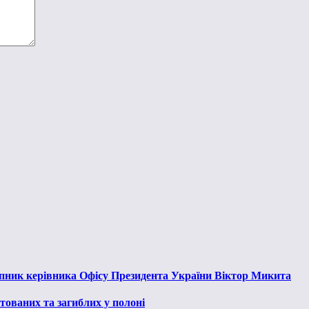
тупник керівника Офісу Президента України Віктор Микита
тованих та загиблих у полоні