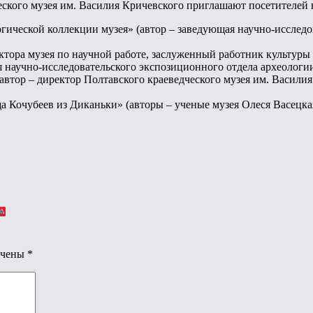
еского музея им. Василия Кричевского приглашают посетителей 
гической коллекции музея» (автор – заведующая научно-исслед
ректора музея по научной работе, заслуженный работник культу
я научно-исследовательского экспозиционного отдела археолог
автор – директор Полтавского краеведческого музея им. Васили
ща Кочубеев из Диканьки» (авторы – ученые музея Олеся Васецка
ечены
*