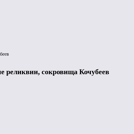
беев
ие реликвии, сокровища Кочубеев