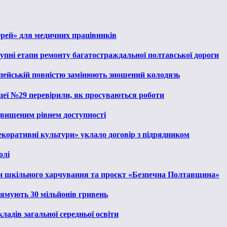
ерей» для медичних працівників
тупні етапи ремонту багатостраждальної полтавської дороги
опейській повністю замінюють зношений колодязь
іцеї №29 перевірили, як просуваються роботи
ідвищеним рівнем доступності
екоративні культури» уклало договір з підрядником
олі
и шкільного харчування та проєкт «Безпечна Полтавщина»
рямують 30 мільйонів гривень
ладів загальної середньої освіти