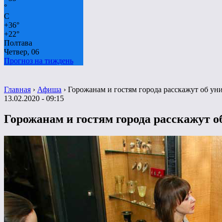
°
C
+
36°
+
22°
Полтава
Четвер, 06
Прогноз на тиждень
Главная
›
Афиша
›
Горожанам и гостям города расскажут об у
13.02.2020 - 09:15
Горожанам и гостям города расскажут 