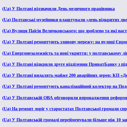
(Ua) У Полтаві відзначили День медичного працівника
(Ua) Полтавські музейники влаштували «день відкритих дв
(Ua) Вулиця Паїсія Величковського: що зроблено та які нас
(Ua) У Полтаві ремонтують зливову мережу: на вулиці Євр
(Ua) Енергонезалежність та нові укриття: у полтавському л
(Ua) У Полтаві відкрили друге відділення ПриватБанку з п
(Ua) У Полтаві видалять майже 200 аварійних дерев: КП «Д
(Ua) У Полтаві ремонтують каналізаційний колектор на Под
(Ua) У Полтавській ОВА обговорили впровадження реформ
(Ua) На ремонт доріг у старостатах Полтавської громади сп
(Ua) У Полтавській громаді перейменували більше ніж 10 зак