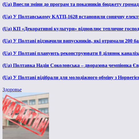
(Ua) Внесли зміни до програм та показників бюджету громади
(Ua) У Полтавському КАТП-1628 встановили сонячну елект
(Ua) КП «Декоративні культури» відновлює тепличне господа
(Ua) У Полтаві відзначили випускників, які отримали 200 б
(Ua) У Полтаві планують реконструювати 8 ділянок каналіза
(Ua) Полтавка Надія Соколовська – дворазова чемпіонка Єв
(Ua) У Полтаві відібрали для молодіжного обміну з Норвегіє
Здоровье