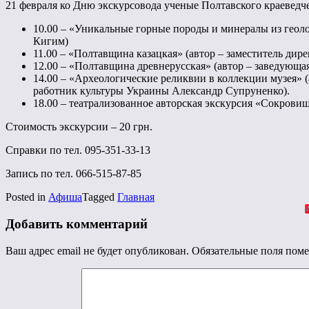
21 февраля ко Дню экскурсовода ученые Полтавского краеведч
10.00 – «Уникальные горные породы и минералы из геоло
Кигим)
11.00 – «Полтавщина казацкая» (автор – заместитель ди
12.00 – «Полтавщина древнерусская» (автор – заведующа
14.00 – «Археологические реликвии в коллекции музея» (
работник культуры Украины Александр Супруненко).
18.00 – театрализованное авторская экскурсия «Сокрови
Стоимость экскурсии – 20 грн.
Справки по тел. 095-351-33-13
Запись по тел. 066-515-87-85
Posted in
Афиша
Tagged
Главная
Добавить комментарий
Ваш адрес email не будет опубликован.
Обязательные поля пом