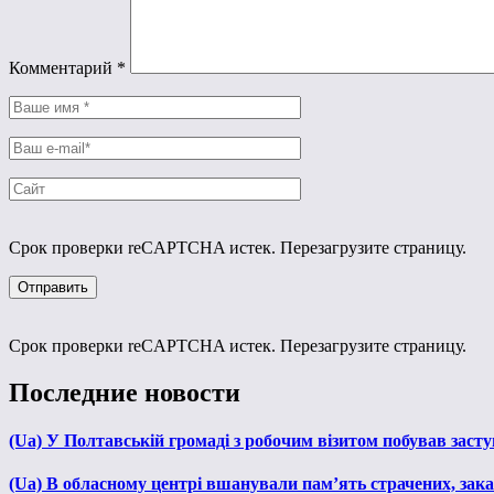
Комментарий
*
Срок проверки reCAPTCHA истек. Перезагрузите страницу.
Срок проверки reCAPTCHA истек. Перезагрузите страницу.
Последние новости
(Ua) У Полтавській громаді з робочим візитом побував зас
(Ua) В обласному центрі вшанували пам’ять страчених, зака