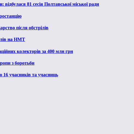
: відбулася 81 сесія Полтавської міської ради
ростанцію
рство після обстрілів
алів на НМТ
ційних колекторів за 400 млн грн
ропи з боротьби
ю 16 учасників та учасниць