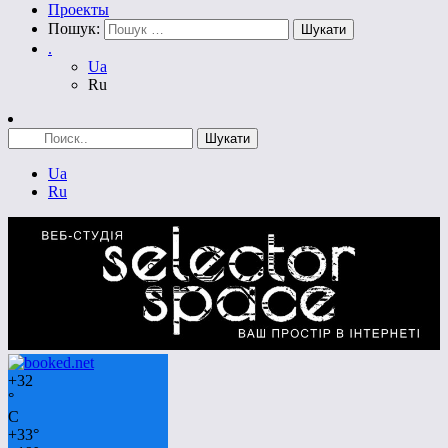
Проекты
Пошук:
.
Ua
Ru
Ua
Ru
+
32
°
C
+
33°