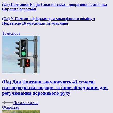
(Ua) Полтавка Надія Соколовська – дворазова чемпіонка
Європи з боротьби
(Ua) У Полтаві відібрали для молодіжного обміну з
Норвегією 16 учасників та учасниць
Транспорт
(Ua) Для Полтави закуповують 43 сучасні
світлодіодні світлофори та інше обладнання для
регулювання дорожнього руху
Читать статью
Общество