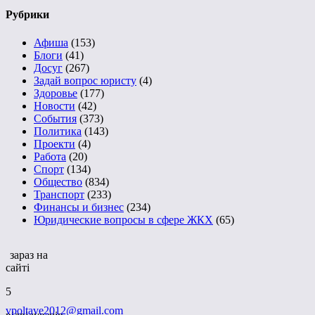
Рубрики
Афиша
(153)
Блоги
(41)
Досуг
(267)
Задай вопрос юристу
(4)
Здоровье
(177)
Новости
(42)
События
(373)
Политика
(143)
Проекти
(4)
Работа
(20)
Спорт
(134)
Общество
(834)
Транспорт
(233)
Финансы и бизнес
(234)
Юридические вопросы в сфере ЖКХ
(65)
зараз на
сайті
5
vpoltave2012@gmail.com