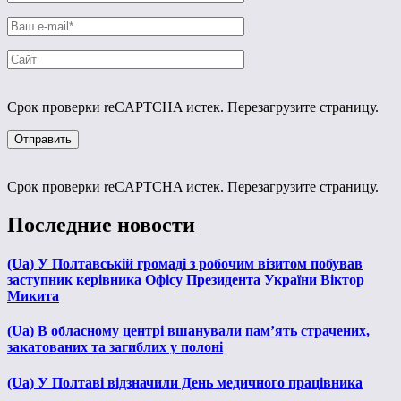
Срок проверки reCAPTCHA истек. Перезагрузите страницу.
Срок проверки reCAPTCHA истек. Перезагрузите страницу.
Последние новости
(Ua) У Полтавській громаді з робочим візитом побував
заступник керівника Офісу Президента України Віктор
Микита
(Ua) В обласному центрі вшанували пам’ять страчених,
закатованих та загиблих у полоні
(Ua) У Полтаві відзначили День медичного працівника