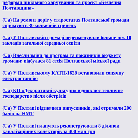
реформи шкільного харчування та проєкт «Безпечна
Полтавщина»
(Ua) На ремонт доріг у старостатах Полтавської громади
спрямують 30 мільйонів гривень
(Ua) У Полтавській громаді перейменували більше ніж 10
закладів загальної середньої освіти
(Ua) Внесли зміни до програм та показників бюджету
громади: відбулася 81 сесія Полтавської міської ради
(Ua) У Полтавському КАТП-1628 встановили сонячну
електростанцію
(Ua) КП «Декоративні культури» відновлює тепличне
господарство після обстрілів
(Ua) У Полтаві відзначили випускників, які отримали 200
балів на НМТ
(Ua) У Полтаві планують реконструювати 8 ділянок
каналізаційних колекторів за 400 млн грн