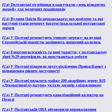
(Ua) Полтавські музейники влаштували «день відкритих
дверей» для медичних працівників
(Ua) Вулиця Паїсія Величковського: що зроблено та які
наступні етапи ремонту багатостраждальної полтавської
дороги
(Ua) У Полтаві ремонтують зливову мережу: на вулиці
Європейській повністю замінюють зношений колодязь
(Ua) Енергонезалежність та нові укриття: у полтавському
ліцеї №29 перевірили, як просуваються роботи
(Ua) У Полтаві відкрили друге відділення ПриватБанку з
підвищеним рівнем доступності
(Ua) У Полтаві видалять майже 200 аварійних дерев: КП
«Декоративні культури» уклало договір з підрядником
(Ua) У Полтаві ремонтують каналізаційний колектор на
Подолі
(Ua) У Полтавській ОВА обговорили впровадження