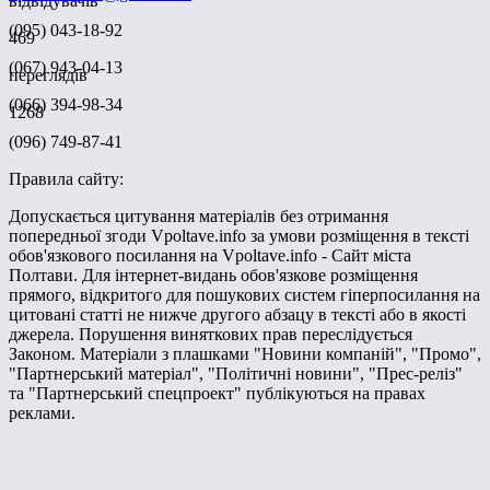
відвідувачів
(095) 043-18-92
469
(067) 943-04-13
переглядів
(066) 394-98-34
1268
(096) 749-87-41
Правила сайту:
Допускається цитування матеріалів без отримання
попередньої згоди Vpoltave.info за умови розміщення в тексті
обов'язкового посилання на Vpoltave.info - Сайт міста
Полтави. Для інтернет-видань обов'язкове розміщення
прямого, відкритого для пошукових систем гіперпосилання на
цитовані статті не нижче другого абзацу в тексті або в якості
джерела. Порушення виняткових прав переслідується
Законом. Матеріали з плашками "Новини компаній", "Промо",
"Партнерський матеріал", "Політичні новини", "Прес-реліз"
та "Партнерський спецпроект" публікуються на правах
реклами.