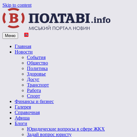
Skip to content
Меню
Vpoltave.info
Полтавский портал новостей
Главная
Новости
События
Общество
Политика
Здоровье
Досуг
Транспорт
Работа
Спорт
Финансы и бизнес
Галерея
Справочная
Афиша
Блоги
Юридические вопросы в сфере ЖКХ
Задай вопрос юристу