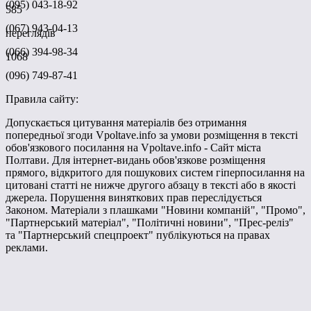
(095) 043-18-92
585
(067) 943-04-13
переглядів
(066) 394-98-34
1068
(096) 749-87-41
Правила сайту:
Допускається цитування матеріалів без отримання
попередньої згоди Vpoltave.info за умови розміщення в тексті
обов'язкового посилання на Vpoltave.info - Сайт міста
Полтави. Для інтернет-видань обов'язкове розміщення
прямого, відкритого для пошукових систем гіперпосилання на
цитовані статті не нижче другого абзацу в тексті або в якості
джерела. Порушення виняткових прав переслідується
Законом. Матеріали з плашками "Новини компаній", "Промо",
"Партнерський матеріал", "Політичні новини", "Прес-реліз"
та "Партнерський спецпроект" публікуються на правах
реклами.