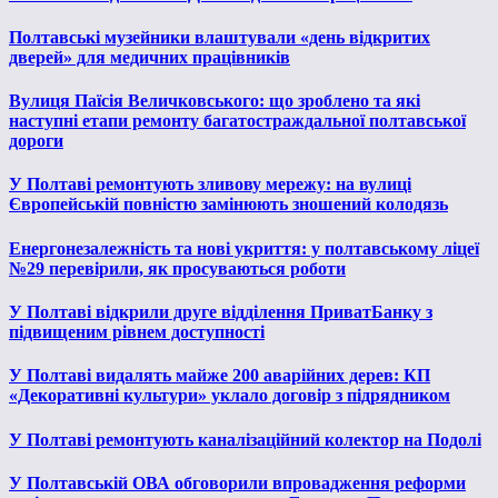
Полтавські музейники влаштували «день відкритих
дверей» для медичних працівників
Вулиця Паїсія Величковського: що зроблено та які
наступні етапи ремонту багатостраждальної полтавської
дороги
У Полтаві ремонтують зливову мережу: на вулиці
Європейській повністю замінюють зношений колодязь
Енергонезалежність та нові укриття: у полтавському ліцеї
№29 перевірили, як просуваються роботи
У Полтаві відкрили друге відділення ПриватБанку з
підвищеним рівнем доступності
У Полтаві видалять майже 200 аварійних дерев: КП
«Декоративні культури» уклало договір з підрядником
У Полтаві ремонтують каналізаційний колектор на Подолі
У Полтавській ОВА обговорили впровадження реформи