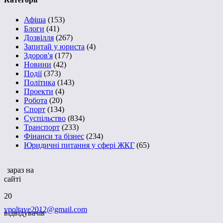
Афіша
(153)
Блоги
(41)
Дозвілля
(267)
Запитай у юриста
(4)
Здоров'я
(177)
Новини
(42)
Події
(373)
Політика
(143)
Проекти
(4)
Робота
(20)
Спорт
(134)
Суспільство
(834)
Транспорт
(233)
Фінанси та бізнес
(234)
Юридичні питання у сфері ЖКГ
(65)
зараз на
сайті
20
vpoltave2012@gmail.com
відвідувачів