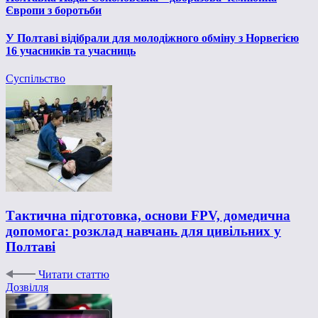
Європи з боротьби
У Полтаві відібрали для молодіжного обміну з Норвегією
16 учасників та учасниць
Суспільство
Тактична підготовка, основи FPV, домедична
допомога: розклад навчань для цивільних у
Полтаві
Читати статтю
Дозвілля