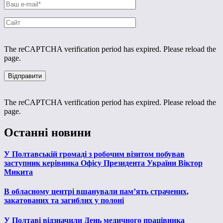
The reCAPTCHA verification period has expired. Please reload the
page.
The reCAPTCHA verification period has expired. Please reload the
page.
Останні новини
У Полтавській громаді з робочим візитом побував
заступник керівника Офісу Президента України Віктор
Микита
В обласному центрі вшанували пам’ять страчених,
закатованих та загиблих у полоні
У Полтаві відзначили День медичного працівника