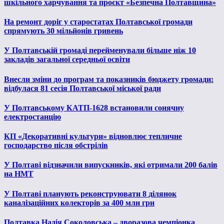
шкільного харчування та проєкт «Безпечна Полтавщина»
На ремонт доріг у старостатах Полтавської громади
спрямують 30 мільйонів гривень
У Полтавській громаді перейменували більше ніж 10
закладів загальної середньої освіти
Внесли зміни до програм та показників бюджету громади:
відбулася 81 сесія Полтавської міської ради
У Полтавському КАТП-1628 встановили сонячну
електростанцію
КП «Декоративні культури» відновлює тепличне
господарство після обстрілів
У Полтаві відзначили випускників, які отримали 200 балів
на НМТ
У Полтаві планують реконструювати 8 ділянок
каналізаційних колекторів за 400 млн грн
Полтавка Надія Соколовська – дворазова чемпіонка