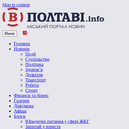
Skip to content
Меню
Vpoltave.info
Полтавський портал новин
Головна
Новини
Події
Суспільство
Політика
Здоров’я
Дозвілля
Транспорт
Робота
Спорт
Фінанси та бізнес
Галерея
Довідкова
Афіша
Блоги
Юридичні питання у сфері ЖКГ
Запитай у юриста