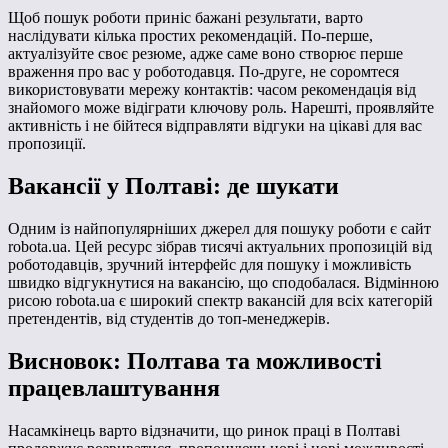
Щоб пошук роботи приніс бажані результати, варто
наслідувати кілька простих рекомендацій. По-перше,
актуалізуйте своє резюме, адже саме воно створює перше
враження про вас у роботодавця. По-друге, не соромтеся
використовувати мережу контактів: часом рекомендація від
знайомого може відіграти ключову роль. Нарешті, проявляйте
активність і не бійтеся відправляти відгуки на цікаві для вас
пропозиції.
Вакансії у Полтаві: де шукати
Одним із найпопулярніших джерел для пошуку роботи є сайт
robota.ua. Цей ресурс зібрав тисячі актуальних пропозицій від
роботодавців, зручний інтерфейс для пошуку і можливість
швидко відгукнутися на вакансію, що сподобалася. Відмінною
рисою robota.ua є широкий спектр вакансій для всіх категорій
претендентів, від студентів до топ-менеджерів.
Висновок: Полтава та можливості
працевлаштування
Насамкінець варто відзначити, що ринок праці в Полтаві