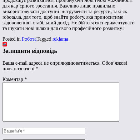
продовжує розвиватися, пропонуючи нові і нові можливості
для кар’єрного зростання. Важливо лише правильно
використовувати доступні інструменти та ресурси, такі як
robota.ua, для того, щоб знайти роботу, яка приноситиме
задоволення і стабільний дохід. Не бійтеся експериментувати
та шукати нові шляхи для свого професійного розвитку!
Posted in
Робота
Tagged
reklama
Залишити відповідь
Ваша e-mail адреса не оприлюднюватиметься.
Обов’язкові
поля позначені
*
Коментар
*