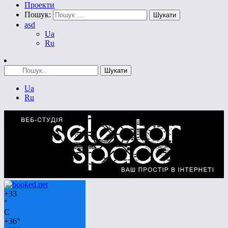
Проекти
Пошук:
asd
Ua
Ru
Ua
Ru
+
33
°
C
+
36°