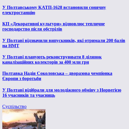
У Полтавському КАТП-1628 встановили сонячну
електростанцію
КП «Декоративні культури» відновлює тепличне
господарство після обстрілів
У Полтаві відзначили випускників, які отримали 200 балів
на НМТ
У Полтаві планують реконструювати 8 ділянок
каналізаційних колекторів за 400 млн грн
Полтавка Надія Соколовська – дворазова чемпіонка
Європи з боротьби
У Полтаві відібрали для молодіжного обміну з Норвегією
16 учасників та учасниць
Суспільство