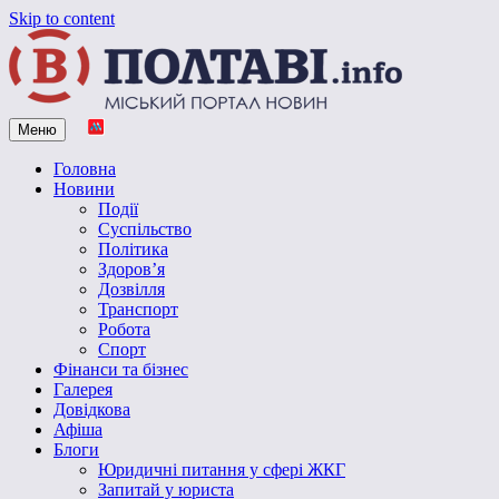
Skip to content
Меню
Vpoltave.info
Полтавський портал новин
Головна
Новини
Події
Суспільство
Політика
Здоров’я
Дозвілля
Транспорт
Робота
Спорт
Фінанси та бізнес
Галерея
Довідкова
Афіша
Блоги
Юридичні питання у сфері ЖКГ
Запитай у юриста