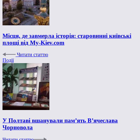
Місця, де завмерла історія: старовинні київські
площі від My-Kiev.com
Читати статтю
Події
У Полтаві вшанували пам’ять В’ячеслава
Чорновола
Читати статтю