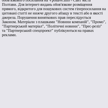
обов'язкового посилання на Vpoltave.info - Сайт міста
Полтави. Для інтернет-видань обов'язкове розміщення
прямого, відкритого для пошукових систем гіперпосилання на
цитовані статті не нижче другого абзацу в тексті або в якості
джерела. Порушення виняткових прав переслідується
Законом. Матеріали з плашками "Новини компаній", "Промо",
"Партнерський матеріал", "Політичні новини", "Прес-реліз"
та "Партнерський спецпроект" публікуються на правах
реклами.