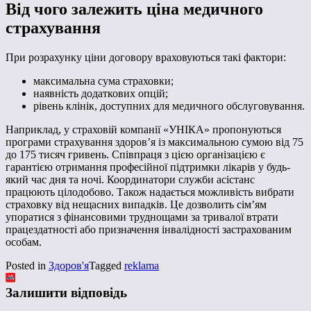
Від чого залежить ціна медичного
страхування
При розрахунку ціни договору враховуються такі фактори:
максимальна сума страховки;
наявність додаткових опцій;
рівень клінік, доступних для медичного обслуговування.
Наприклад, у страховій компанії «УНІКА» пропонуються
програми страхування здоров’я із максимальною сумою від 75
до 175 тисяч гривень. Співпраця з цією організацією є
гарантією отримання професійної підтримки лікарів у будь-
який час дня та ночі. Координатори служби асістанс
працюють цілодобово. Також надається можливість вибрати
страховку від нещасних випадків. Це дозволить сім’ям
упоратися з фінансовими труднощами за тривалої втрати
працездатності або призначення інвалідності застрахованим
особам.
Posted in
Здоров'я
Tagged
reklama
Залишити відповідь