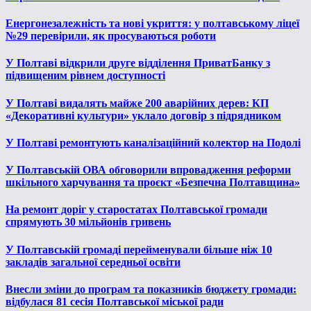
Енергонезалежність та нові укриття: у полтавському ліцеї
№29 перевірили, як просуваються роботи
У Полтаві відкрили друге відділення ПриватБанку з
підвищеним рівнем доступності
У Полтаві видалять майже 200 аварійних дерев: КП
«Декоративні культури» уклало договір з підрядником
У Полтаві ремонтують каналізаційний колектор на Подолі
У Полтавській ОВА обговорили впровадження реформи
шкільного харчування та проєкт «Безпечна Полтавщина»
На ремонт доріг у старостатах Полтавської громади
спрямують 30 мільйонів гривень
У Полтавській громаді перейменували більше ніж 10
закладів загальної середньої освіти
Внесли зміни до програм та показників бюджету громади:
відбулася 81 сесія Полтавської міської ради