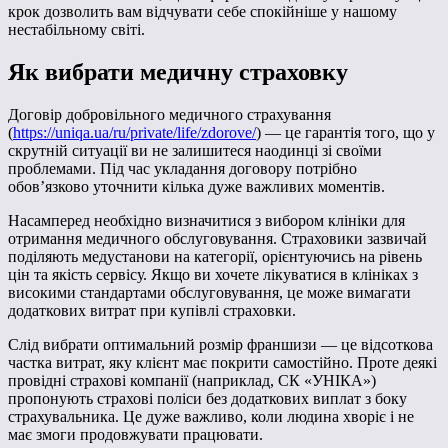
крок дозволить вам відчувати себе спокійніше у нашому
нестабільному світі.
Як вибрати медичну страховку
Договір добровільного медичного страхування
(
https://uniqa.ua/ru/private/life/zdorove/
) — це гарантія того, що у
скрутній ситуації ви не залишитеся наодинці зі своїми
проблемами. Під час укладання договору потрібно
обов’язково уточнити кілька дуже важливих моментів.
Насамперед необхідно визначитися з вибором клініки для
отримання медичного обслуговування. Страховики зазвичай
поділяють медустанови на категорії, орієнтуючись на рівень
цін та якість сервісу. Якщо ви хочете лікуватися в клініках з
високими стандартами обслуговування, це може вимагати
додаткових витрат при купівлі страховки.
Слід вибрати оптимальний розмір франшизи — це відсоткова
частка витрат, яку клієнт має покрити самостійно. Проте деякі
провідні страхові компанії (наприклад, СК «УНІКА»)
пропонують страхові поліси без додаткових виплат з боку
страхувальника. Це дуже важливо, коли людина хворіє і не
має змоги продовжувати працювати.