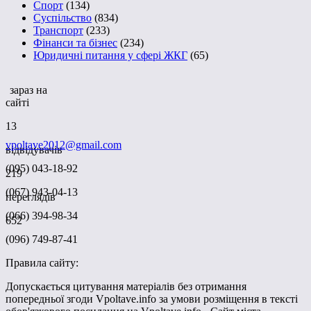
Спорт
(134)
Суспільство
(834)
Транспорт
(233)
Фінанси та бізнес
(234)
Юридичні питання у сфері ЖКГ
(65)
зараз на
сайті
13
vpoltave2012@gmail.com
відвідувачів
(095) 043-18-92
219
(067) 943-04-13
переглядів
(066) 394-98-34
652
(096) 749-87-41
Правила сайту:
Допускається цитування матеріалів без отримання
попередньої згоди Vpoltave.info за умови розміщення в тексті