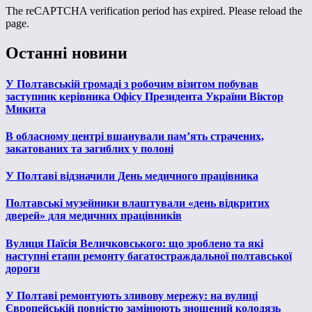
The reCAPTCHA verification period has expired. Please reload the
page.
Останні новини
У Полтавській громаді з робочим візитом побував
заступник керівника Офісу Президента України Віктор
Микита
В обласному центрі вшанували пам’ять страчених,
закатованих та загиблих у полоні
У Полтаві відзначили День медичного працівника
Полтавські музейники влаштували «день відкритих
дверей» для медичних працівників
Вулиця Паїсія Величковського: що зроблено та які
наступні етапи ремонту багатостраждальної полтавської
дороги
У Полтаві ремонтують зливову мережу: на вулиці
Європейській повністю замінюють зношений колодязь