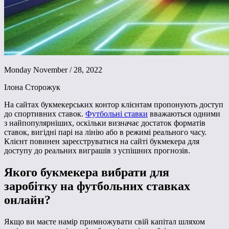
Monday November / 28, 2022
Ілона Сторожук
На сайтах букмекерських контор клієнтам пропонують доступ
до спортивних ставок.
Футбольні ставки
вважаються одними
з найпопулярніших, оскільки визначає достаток форматів
ставок, вигідні парі на лінію або в режимі реального часу.
Клієнт повинен зареєструватися на сайті букмекера для
доступу до реальних виграшів з успішних прогнозів.
Якого букмекера вибрати для
заробітку на футбольних ставках
онлайн?
Якщо ви маєте намір примножувати свій капітал шляхом