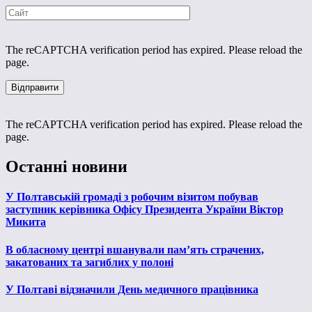
The reCAPTCHA verification period has expired. Please reload the
page.
The reCAPTCHA verification period has expired. Please reload the
page.
Останні новини
У Полтавській громаді з робочим візитом побував
заступник керівника Офісу Президента України Віктор
Микита
В обласному центрі вшанували пам’ять страчених,
закатованих та загиблих у полоні
У Полтаві відзначили День медичного працівника