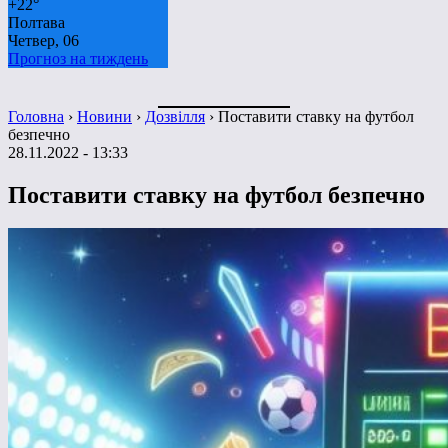
+
22°
Полтава
Четвер, 06
Прогноз на тиждень
Головна
›
Новини
›
Дозвілля
›
Поставити ставку на футбол
безпечно
28.11.2022 - 13:33
Поставити ставку на футбол безпечно