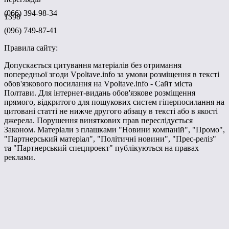
(066) 394-98-34
1398
(096) 749-87-41
Правила сайту:
Допускається цитування матеріалів без отримання
попередньої згоди Vpoltave.info за умови розміщення в тексті
обов'язкового посилання на Vpoltave.info - Сайт міста
Полтави. Для інтернет-видань обов'язкове розміщення
прямого, відкритого для пошукових систем гіперпосилання на
цитовані статті не нижче другого абзацу в тексті або в якості
джерела. Порушення виняткових прав переслідується
Законом. Матеріали з плашками "Новини компаній", "Промо",
"Партнерський матеріал", "Політичні новини", "Прес-реліз"
та "Партнерський спецпроект" публікуються на правах
реклами.