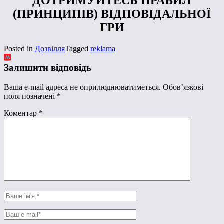
ДОТРИМУЙТЕСЬ ПРАВИЛ
(ПРИНЦИПІВ) ВІДПОВІДАЛЬНОЇ
ГРИ
Posted in
Дозвілля
Tagged
reklama
Залишити відповідь
Ваша e-mail адреса не оприлюднюватиметься.
Обов’язкові
поля позначені
*
Коментар
*