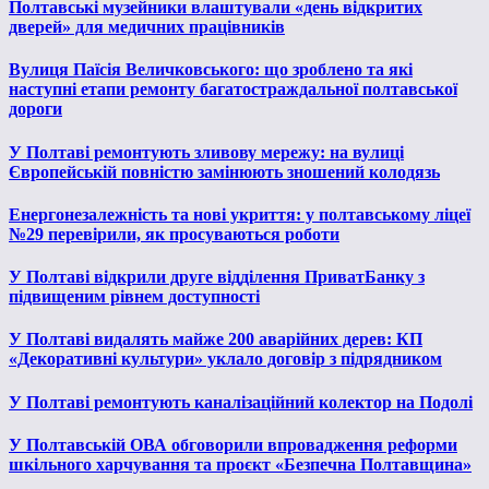
Полтавські музейники влаштували «день відкритих
дверей» для медичних працівників
Вулиця Паїсія Величковського: що зроблено та які
наступні етапи ремонту багатостраждальної полтавської
дороги
У Полтаві ремонтують зливову мережу: на вулиці
Європейській повністю замінюють зношений колодязь
Енергонезалежність та нові укриття: у полтавському ліцеї
№29 перевірили, як просуваються роботи
У Полтаві відкрили друге відділення ПриватБанку з
підвищеним рівнем доступності
У Полтаві видалять майже 200 аварійних дерев: КП
«Декоративні культури» уклало договір з підрядником
У Полтаві ремонтують каналізаційний колектор на Подолі
У Полтавській ОВА обговорили впровадження реформи
шкільного харчування та проєкт «Безпечна Полтавщина»