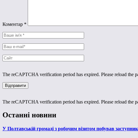
Коментар
*
The reCAPTCHA verification period has expired. Please reload the p
The reCAPTCHA verification period has expired. Please reload the p
Останні новини
У Полтавській громаді з робочим візитом побував заступни