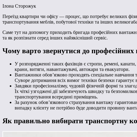
Ілона Сторожук
Переїзд квартири чи офісу — процес, що потребує великих фізич
транспортування меблів, побутової техніки та інших великогаб
Саме тут на допомогу приходить бригада професійних вантажни
та як розпізнати серед інших найякісніший сервіс.
Чому варто звернутися до професійних
У розпорядженні таких фахівців є стропи, ремені, канати, 
крани, витяги, навантажувачі, автокари та евакуатори.
Вантажники обов’язково проходять спеціальне навчання т
Суворе дотримання всіх вимог техніки безпеки гарантує 
Завдяки професіоналізму, чудовій фізичній формі та злаг
Їх чіткі узгоджені дії забезпечують швидку та безпомил
транспортування всередині приміщень.
За рахунок обов’язкового страхування вантажу гарантова
випадку клієнту не потрібно буде доводити провину вант
Як правильно вибирати транспортну к