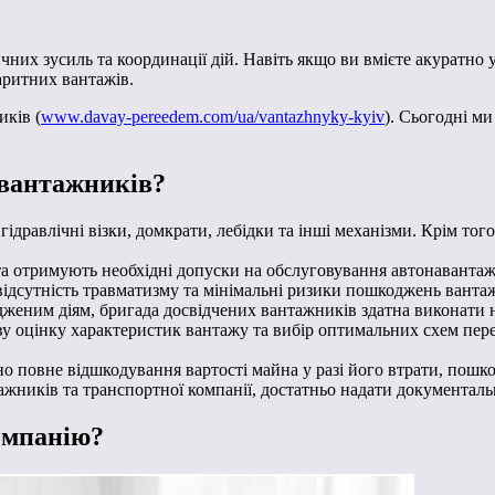
них зусиль та координації дій. Навіть якщо ви вмієте акуратно 
аритних вантажів.
ків (
www.davay-pereedem.com/ua/vantazhnyky-kyiv
). Сьогодні м
 вантажників?
гідравлічні візки, домкрати, лебідки та інші механізми. Крім то
а отримують необхідні допуски на обслуговування автонавантажув
відсутність травматизму та мінімальні ризики пошкоджень вантаж
одженим діям, бригада досвідчених вантажників здатна виконати
кову оцінку характеристик вантажу та вибір оптимальних схем пе
но повне відшкодування вартості майна у разі його втрати, пошк
ажників та транспортної компанії, достатньо надати документа
омпанію?