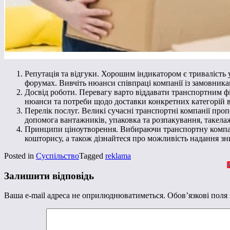
Репутація та відгуки. Хорошим індикатором є тривалість у
форумах. Вивчіть нюанси співпраці компанії із замовникам
Досвід роботи. Перевагу варто віддавати транспортним фір
нюанси та потреби щодо доставки конкретних категорій в
Перелік послуг. Великі сучасні транспортні компанії пр
допомога вантажників, упаковка та розпакування, такелаж
Принципи ціноутворення. Вибираючи транспортну компані
кошторису, а також дізнайтеся про можливість надання зн
Posted in
Суспільство
Tagged
reklama
Залишити відповідь
Ваша e-mail адреса не оприлюднюватиметься.
Обов’язкові поля