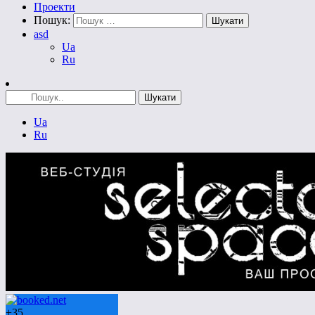
Проекти
Пошук:
asd
Ua
Ru
Ua
Ru
+
35