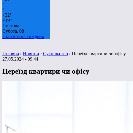
°
C
+
32°
+
19°
Полтава
Субота, 08
Прогноз на тиждень
Головна
›
Новини
›
Суспільство
›
Переїзд квартири чи офісу
27.05.2024 - 09:44
Переїзд квартири чи офісу