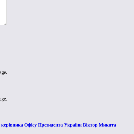
age.
age.
к керівника Офісу Президента України Віктор Микита