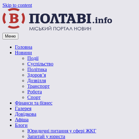
Skip to content
Меню
Vpoltave.info
Полтавський портал новин
Головна
Новини
Події
Суспільство
Політика
Здоров’я
Дозвілля
Транспорт
Робота
Спорт
Фінанси та бізнес
Галерея
Довідкова
Афіша
Блоги
Юридичні питання у сфері ЖКГ
Запитай у юриста