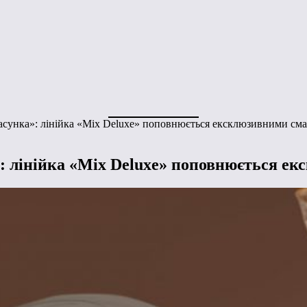
асунка»: лінійка «Mix Deluxe» поповнюється ексклюзивними см
»: лінійка «Mix Deluxe» поповнюється е