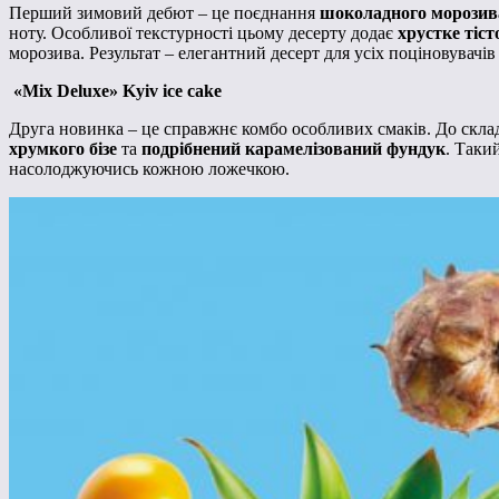
Перший зимовий дебют – це поєднання
шоколадного морозив
ноту. Особливої текстурності цьому десерту додає
хрустке тіст
морозива. Результат – елегантний десерт для усіх поціновувачів
«Mix Deluxe»
Kyiv
ice
cake
Друга новинка – це справжнє комбо особливих смаків. До скла
хрумкого бізе
та
подрібнений карамелізований фундук
. Таки
насолоджуючись кожною ложечкою.