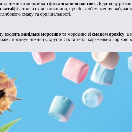
а
та ніжного морозива
з фісташковою пастою
. Додаткову розкі
о катаїфі
– тонка східна локшина, що після обсмаження набуває к
 глибокого смаку та оригінальності.
ду входять
ванільне морозиво
та морозиво
зі смаком арахісу
, а
й мікс поєднує ніжність, хрусткість та теплі карамельно-горіхові