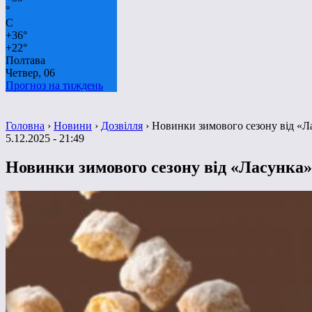
°
C
+
36°
+
22°
Полтава
Четвер, 06
Прогноз на тиждень
Головна
›
Новини
›
Дозвілля
›
Новинки зимового сезону від «Л
5.12.2025 - 21:49
Новинки зимового сезону від «Ласунка