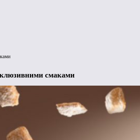
аками
ксклюзивними смаками