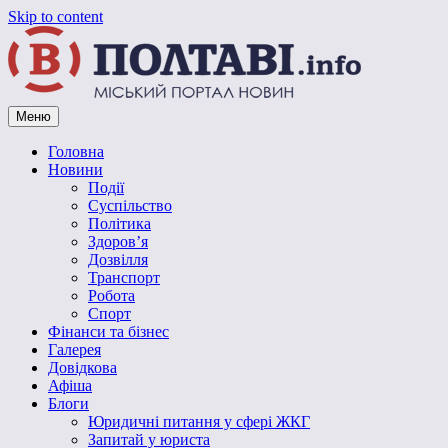
Skip to content
Меню
Vpoltave.info
Полтавський портал новин
Головна
Новини
Події
Суспільство
Політика
Здоров’я
Дозвілля
Транспорт
Робота
Спорт
Фінанси та бізнес
Галерея
Довідкова
Афіша
Блоги
Юридичні питання у сфері ЖКГ
Запитай у юриста