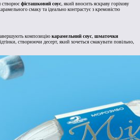
ш створює
фісташковий соус
, який вносить яскраву горіхову
арамельного смаку та ідеально контрастує з кремовістю
 завершують композицію
карамельний соус
,
шматочки
 відтінки, створюючи десерт, який хочеться смакувати повільно,