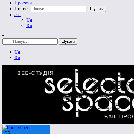
Проекти
Пошук:
asd
Ua
Ru
Ua
Ru
+
35