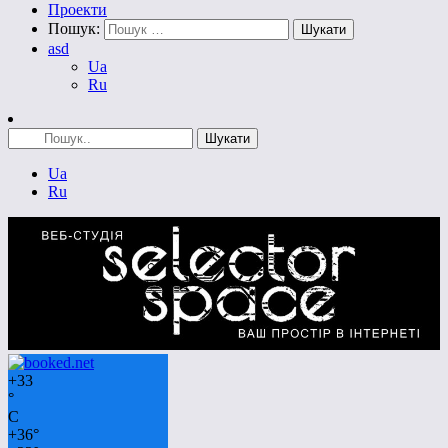
Проекти
Пошук:
asd
Ua
Ru
Ua
Ru
+
33
°
C
+
36°