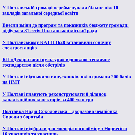
У Полтавській громаді перейменували більше ніж 10
закладів загальної середньої освіти
Внесли зміни до програм та показників бюджету громади:
відбулася 81 сесія Полтавської міської ради
У Полтавському КАТП-1628 встановили сонячну
електростанцію
КП «Декоративні культури» відновлює тепличне
господарство після обстрілів
У Полтаві відзначили випускників, які отримали 200 балів
на НМТ
У Полтаві планують реконструювати 8 ділянок
каналізаційних колекторів за 400 млн грн
Полтавка Надія Соколовська – дворазова чемпіонка
Європи з боротьби
У Полтаві відібрали для молодіжного обміну з Норвегією
16 учасників та учасниць