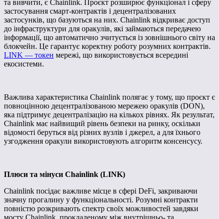
та вивчити, є Chainlink. Проєкт розширює функціонал і сферу
застосування смарт-контрактів і децентралізованих
застосунків, що базуються на них. Chainlink відкриває доступ
до інфраструктури для оракулів, які займаються передачею
інформації, що автоматично зчитується із зовнішнього світу на
блокчейн. Це гарантує коректну роботу розумних контрактів.
LINK — токен
мережі, що використовується всередині
екосистеми.
Важлива характеристика Chainlink полягає у тому, що проєкт є
повноцінною децентралізованою мережею оракулів (DON),
яка підтримує децентралізацію на кількох рівнях. Як результат,
Chainlink має найвищий рівень безпеки на ринку, оскільки
відомості беруться від різних вузлів і джерел, а для їхнього
узгодження оракули використовують алгоритм консенсусу.
Плюси та мінуси Chainlink (LINK)
Chainlink посідає важливе місце в сфері DeFi, закриваючи
значну прогалину у функціональності. Розумні контракти
повністю розкривають спектр своїх можливостей завдяки
мосту Chainlink, прокладеному між внутрішньо- та