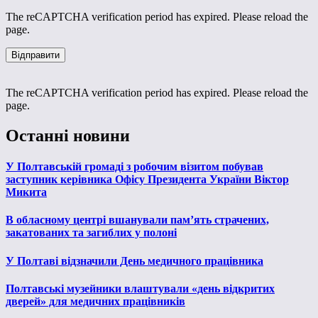
The reCAPTCHA verification period has expired. Please reload the
page.
The reCAPTCHA verification period has expired. Please reload the
page.
Останні новини
У Полтавській громаді з робочим візитом побував
заступник керівника Офісу Президента України Віктор
Микита
В обласному центрі вшанували пам’ять страчених,
закатованих та загиблих у полоні
У Полтаві відзначили День медичного працівника
Полтавські музейники влаштували «день відкритих
дверей» для медичних працівників