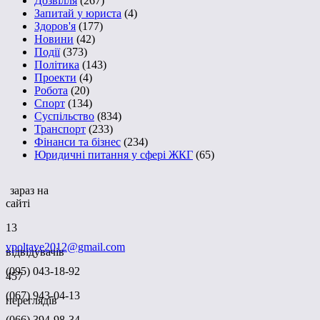
Дозвілля
(267)
Запитай у юриста
(4)
Здоров'я
(177)
Новини
(42)
Події
(373)
Політика
(143)
Проекти
(4)
Робота
(20)
Спорт
(134)
Суспільство
(834)
Транспорт
(233)
Фінанси та бізнес
(234)
Юридичні питання у сфері ЖКГ
(65)
зараз на
сайті
13
vpoltave2012@gmail.com
відвідувачів
(095) 043-18-92
457
(067) 943-04-13
переглядів
(066) 394-98-34