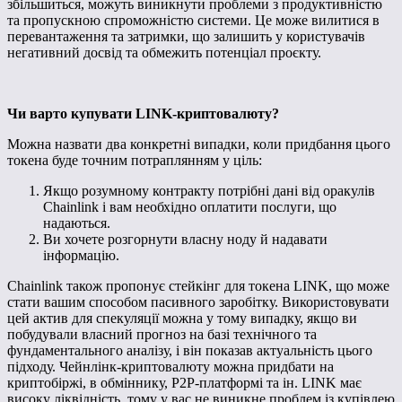
збільшиться, можуть виникнути проблеми з продуктивністю
та пропускною спроможністю системи. Це може вилитися в
перевантаження та затримки, що залишить у користувачів
негативний досвід та обмежить потенціал проєкту.
Чи варто купувати LINK-криптовалюту?
Можна назвати два конкретні випадки, коли придбання цього
токена буде точним потраплянням у ціль:
Якщо розумному контракту потрібні дані від оракулів
Chainlink і вам необхідно оплатити послуги, що
надаються.
Ви хочете розгорнути власну ноду й надавати
інформацію.
Chainlink також пропонує стейкінг для токена LINK, що може
стати вашим способом пасивного заробітку. Використовувати
цей актив для спекуляції можна у тому випадку, якщо ви
побудували власний прогноз на базі технічного та
фундаментального аналізу, і він показав актуальність цього
підходу. Чейнлінк-криптовалюту можна придбати на
криптобіржі, в обміннику, P2P-платформі та ін. LINK має
високу ліквідність, тому у вас не виникне проблем із купівлею