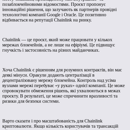
позаблокчейновими відомостями. Проєкт пропонує
інноваційні рішення, що залучають як партнерів провідні
технологічні компанії Google і Oracle. Це позитивно
відбивається на репутації Chainlink на ринку.
Chainlink — це проєкт, який може працювати у кількох
мережах блокчейнів, а не лише на ефіріумі. Це підвищує
гнучкість і застосовність на різних майданчиках.
Хоча Chainlink є рішенням для розумних контрактів, він має
деякі мінуси. Оракули додають централізації в
децентралізовану мережу блокчейна. Контроль над усіма
вузлами мережі перебуває «у руках» однієї компанії. Це може
спровокувати обмеження рішень, які ухвалюються в межах
проєкту. В результаті, це може спричинити вразливості та
ризики для безпеки системи.
Варто сказати і про масштабованість для Chainlink
криптовалюти. Якщо кількість користувачів та трансакцій