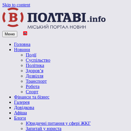
Skip to content
Меню
Vpoltave.info
Полтавський портал новин
Головна
Новини
Події
Суспільство
Політика
Здоров’я
Дозвілля
Транспорт
Робота
Спорт
Фінанси та бізнес
Галерея
Довідкова
Афіша
Блоги
Юридичні питання у сфері ЖКГ
Запитай у юриста