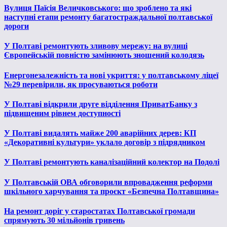
Вулиця Паїсія Величковського: що зроблено та які
наступні етапи ремонту багатостраждальної полтавської
дороги
У Полтаві ремонтують зливову мережу: на вулиці
Європейській повністю замінюють зношений колодязь
Енергонезалежність та нові укриття: у полтавському ліцеї
№29 перевірили, як просуваються роботи
У Полтаві відкрили друге відділення ПриватБанку з
підвищеним рівнем доступності
У Полтаві видалять майже 200 аварійних дерев: КП
«Декоративні культури» уклало договір з підрядником
У Полтаві ремонтують каналізаційний колектор на Подолі
У Полтавській ОВА обговорили впровадження реформи
шкільного харчування та проєкт «Безпечна Полтавщина»
На ремонт доріг у старостатах Полтавської громади
спрямують 30 мільйонів гривень