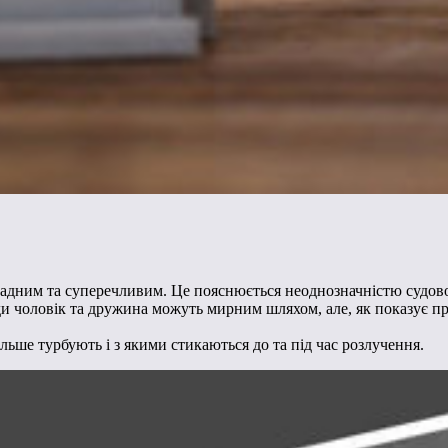
дним та суперечливим. Це пояснюється неоднозначністю судової 
оди чоловік та дружина можуть мирним шляхом, але, як показує п
ше турбують і з якими стикаються до та під час розлучення.