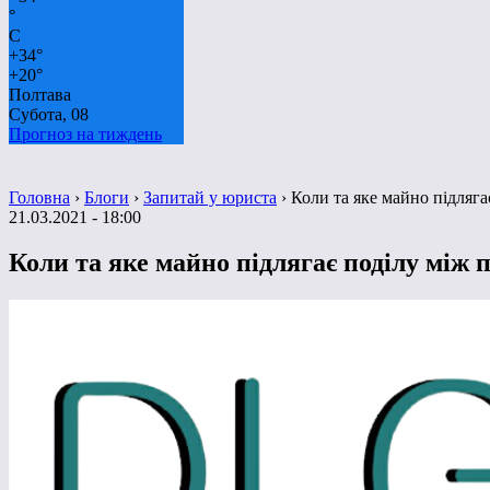
°
C
+
34°
+
20°
Полтава
Субота, 08
Прогноз на тиждень
Головна
›
Блоги
›
Запитай у юриста
›
Коли та яке майно підляг
21.03.2021 - 18:00
Коли та яке майно підлягає поділу між