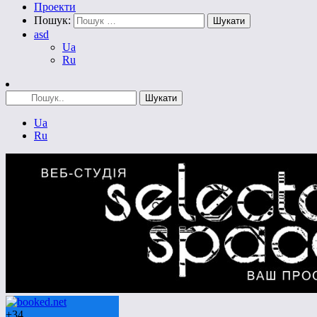
Проекти
Пошук:
asd
Ua
Ru
Ua
Ru
+
34