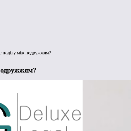
ає поділу між подружжям?
 подружжям?