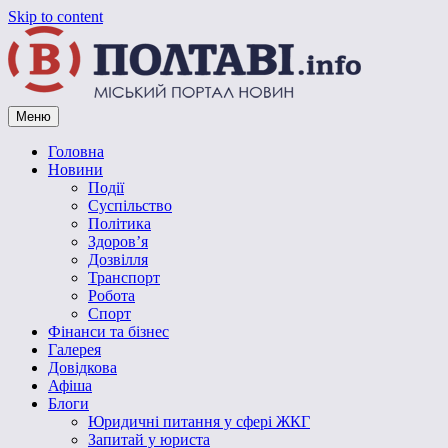
Skip to content
Меню
Vpoltave.info
Полтавський портал новин
Головна
Новини
Події
Суспільство
Політика
Здоров’я
Дозвілля
Транспорт
Робота
Спорт
Фінанси та бізнес
Галерея
Довідкова
Афіша
Блоги
Юридичні питання у сфері ЖКГ
Запитай у юриста