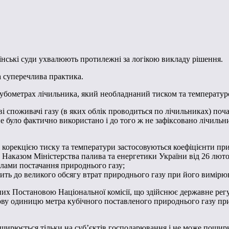
аїнські суди ухвалюють протилежні за логікою викладу рішення.
а суперечлива практика.
 кубометрах лічильника, який необладнаний тиском та температур
ві споживачі газу (в яких облік проводиться по лічильниках) по
х не було фактично використано і до того ж не зафіксовано лічил
ані корекцією тиску та температури застосовуються коефіцієнти п
Наказом Міністерства палива та енергетики України від 26 люто
илами постачання природнього газу;
ить до великого обсягу втрат природнього газу при його вимірю
них Постановою Національної комісії, що здійснює державне рег
ову одиницю метра кубічного поставленого природнього газу пр
ширюється тільки на суб’єктів господарювання і не може пошир