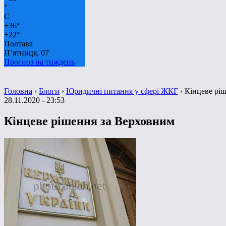
°
C
+
36°
+
22°
Полтава
П’ятниця, 07
Прогноз на тиждень
Головна
›
Блоги
›
Юридичні питання у сфері ЖКГ
›
Кінцеве рі
28.11.2020 - 23:53
Кінцеве рішення за Верховним