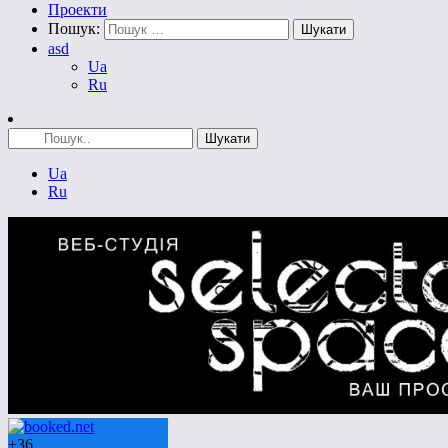
Проекти
Пошук:
asd
Ua
Ru
Ua
Ru
+
36