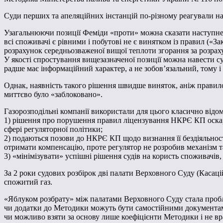
Суди перших та апеляційних інстанцій по-різному реагували на 
Узагальнюючи позиції Феміди «проти» можна сказати наступне
всі споживачі є рівними і побутові не є винятком із правил («З
розрахунок середньозваженої вищої теплоти згорання за розраху
У якості спростування вищезазначеної позиції можна навести су
радше має інформаційний характер, а не зобов’язальний, тому і
Однак, наявність такого рішення швидше виняток, аніж правило
миттєво було «заблоковано».
Газорозподільні компанії використали для цього класично відо
1) рішення про порушення правил ліцензування НКРЄ КП оскар
сфері регуляторної політики;
2) подаються позови до НКРЄ КП щодо визнання її бездіяльності
отримати компенсацію, проте регулятор не розробив механізм та
3) «мінімізувати» успішні рішення судів на користь споживач
За 2 роки судових розбірок дві палати Верховного Суду (Касац
спожитий газ.
«Яблуком розбрату» між палатами Верховного Суду стала пробле
чи додатки до Методики можуть бути самостійними документам
чи можливо взяти за основу лише коефіцієнти Методики і не вр