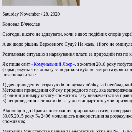
Saturday November / 28, 2020
Коновал В'ячеслав
Сьогодні нікого не здивувати, коли з двох подібних спорів укр
А як щодо рішень Верховного Суду? На жаль, і його не оминул
Розглянемо ситуацію з нарахування плати за природній газ по
Як пише сайт
«Комунальний Лоєр»
, з жовтня 2018 року побуто
формі рахунків на оплату за додаткові кубічні метри газу, яки
пояснювали так:
1) для приведення розрахунків по вузлах обліку, які необладн
Методики приведення об’єму природного газу, яка затверджена 
2) одиниця виміру обсягу спожитого газу визначається за прав
3) неприведення лічильників газу до стандартних умов призвод
Відповідно до Правил постачання природнього газу, затвердже
30.05.2015 року № 2496 можливість використання за розрахунк
споживача;
Методика Міністерства палива та енергетики України № 116 по