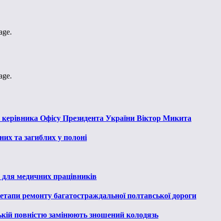
age.
age.
к керівника Офісу Президента України Віктор Микита
их та загиблих у полоні
 для медичних працівників
 етапи ремонту багатостраждальної полтавської дороги
ькій повністю замінюють зношений колодязь