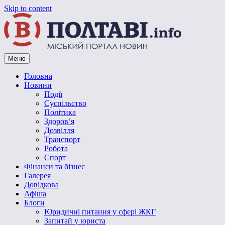
Skip to content
Меню
Vpoltave.info
Полтавський портал новин
Головна
Новини
Події
Суспільство
Політика
Здоров’я
Дозвілля
Транспорт
Робота
Спорт
Фінанси та бізнес
Галерея
Довідкова
Афіша
Блоги
Юридичні питання у сфері ЖКГ
Запитай у юриста