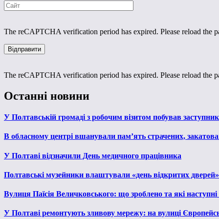
The reCAPTCHA verification period has expired. Please reload the p
The reCAPTCHA verification period has expired. Please reload the p
Останні новини
У Полтавській громаді з робочим візитом побував заступни
В обласному центрі вшанували пам’ять страчених, закатован
У Полтаві відзначили День медичного працівника
Полтавські музейники влаштували «день відкритих дверей»
Вулиця Паїсія Величковського: що зроблено та які наступні
У Полтаві ремонтують зливову мережу: на вулиці Європейс