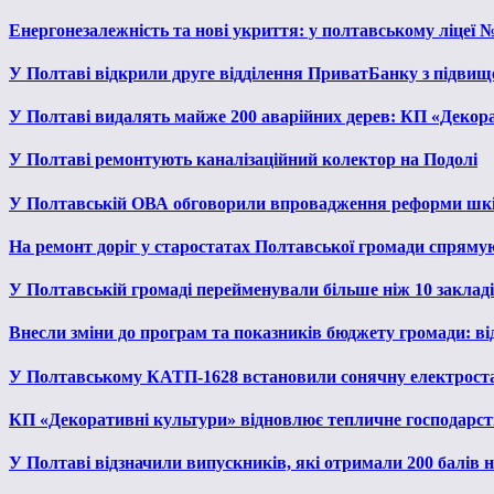
Енергонезалежність та нові укриття: у полтавському ліцеї 
У Полтаві відкрили друге відділення ПриватБанку з підвищ
У Полтаві видалять майже 200 аварійних дерев: КП «Декора
У Полтаві ремонтують каналізаційний колектор на Подолі
У Полтавській ОВА обговорили впровадження реформи шкі
На ремонт доріг у старостатах Полтавської громади спряму
У Полтавській громаді перейменували більше ніж 10 закладів
Внесли зміни до програм та показників бюджету громади: від
У Полтавському КАТП-1628 встановили сонячну електрост
КП «Декоративні культури» відновлює тепличне господарств
У Полтаві відзначили випускників, які отримали 200 балів