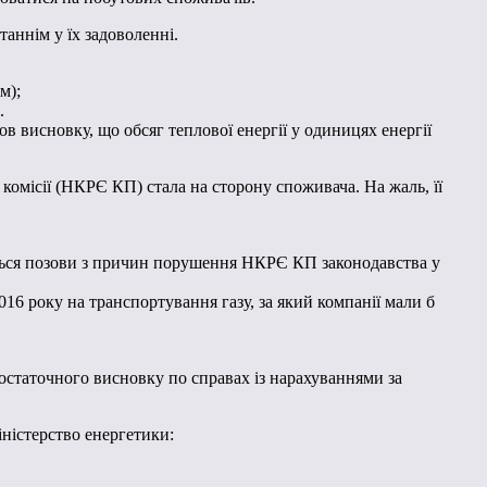
аннім у їх задоволенні.
м);
.
в висновку, що обсяг теплової енергії у одиницях енергії
комісії (НКРЄ КП) стала на сторону споживача. На жаль, її
ться позови з причин порушення НКРЄ КП законодавства у
16 року на транспортування газу, за який компанії мали б
остаточного висновку по справах із нарахуваннями за
ністерство енергетики: