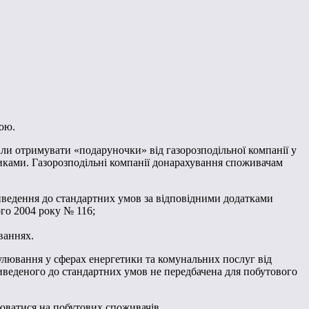
ою.
чали отримувати «подаруночки» від газорозподільної компанії у
ьниками. Газорозподільні компанії донарахування споживачам
риведення до стандартних умов за відповідними додатками
го 2004 року № 116;
ваннях.
улювання у сферах енергетики та комунальних послуг від
иведеного до стандартних умов не передбачена для побутового
юватися на побутових споживачів.