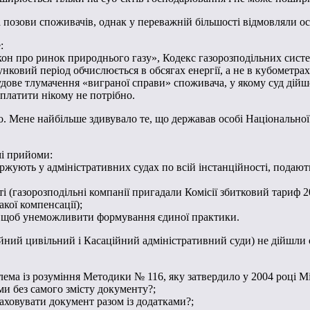
позови споживачів, однак у переважній більшості відмовляли ост
:
акон про ринок природнього газу», Кодекс газорозподільних систе
нковий період обчислюється в обсягах енергії, а не в кубометрах
дове тлумачення «виграної справи» споживача, у якому суд дійшо
 платити нікому не потрібно.
. Мене найбільше здивувало те, що державав особі Національної 
мі прийоми:
жують у адміністративних судах по всій інстанційності, подаю
 (газорозподільні компанії пригадали Комісії збитковий тариф 20
кої компенсації);
ів, щоб унеможливити формування єдиної практики.
ійний цивільний і Касаційний адміністративний суди) не дійшли 
ма із розуміння Методики № 116, яку затвердило у 2004 році Мі
и без самого змісту документу?;
аховувати документ разом із додатками?;