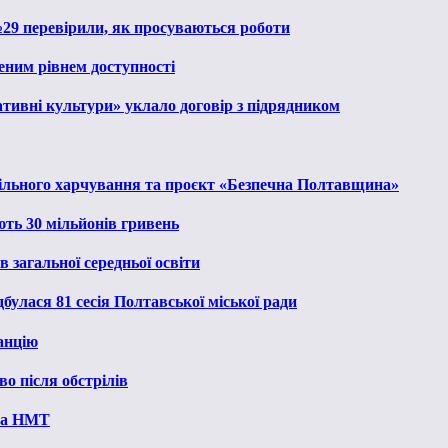
№29 перевірили, як просуваються роботи
еним рівнем доступності
тивні культури» уклало договір з підрядником
льного харчування та проєкт «Безпечна Полтавщина»
ють 30 мільйонів гривень
 загальної середньої освіти
булася 81 сесія Полтавської міської ради
анцію
о після обстрілів
 на НМТ