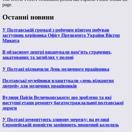
page.
Останні новини
У Полтавській громаді з робочим візитом побував
заступник керівника Офісу Президента України Віктор
Микита
В обласному центрі вшанували пам’ять страчених,
закатованих та загиблих у полоні
У Полтаві відзначили День медичного працівника
Полтавські музейники влаштували «день відкритих
дверей» для медичних працівників
Вулиця Паїсія Величковського: що зроблено та які
наступні етапи ремонту багатостраждальної полтавської
дороги
У Полтаві ремонтують зливову мережу: на вулиці
Європейській повністю замінюють зношений колодязь