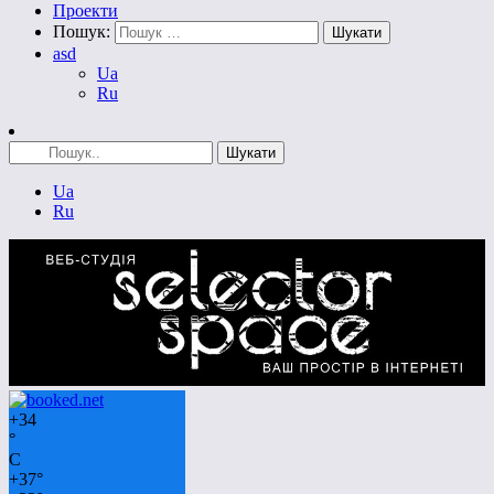
Проекти
Пошук:
asd
Ua
Ru
Ua
Ru
+
34
°
C
+
37°