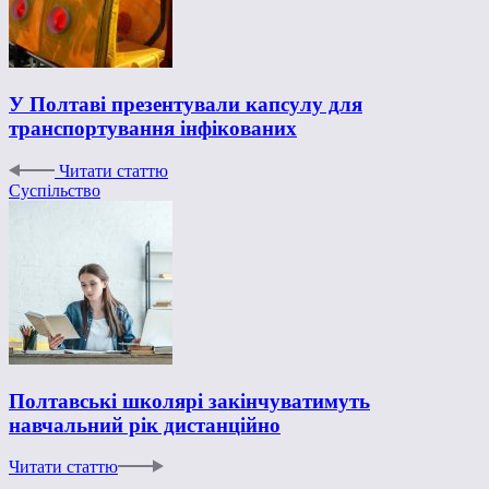
У Полтаві презентували капсулу для
транспортування інфікованих
Читати статтю
Суспільство
Полтавські школярі закінчуватимуть
навчальний рік дистанційно
Читати статтю