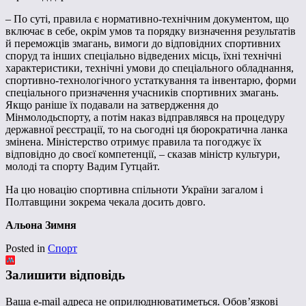
– По суті, правила є нормативно-технічним документом, що
включає в себе, окрім умов та порядку визначення результатів
й переможців змагань, вимоги до відповідних спортивних
споруд та інших спеціально відведених місць, їхні технічні
характеристики, технічні умови до спеціального обладнання,
спортивно-технологічного устаткування та інвентарю, форми
спеціального призначення учасників спортивних змагань.
Якщо раніше їх подавали на затвердження до
Мінмолодьспорту, а потім наказ відправлявся на процедуру
державної реєстрації, то на сьогодні ця бюрократична ланка
змінена. Міністерство отримує правила та погоджує їх
відповідно до своєї компетенції, – сказав міністр культури,
молоді та спорту Вадим Гутцайт.
На цю новацію спортивна спільноти України загалом і
Полтавщини зокрема чекала досить довго.
Альона Зимня
Posted in
Спорт
Залишити відповідь
Ваша e-mail адреса не оприлюднюватиметься.
Обов’язкові