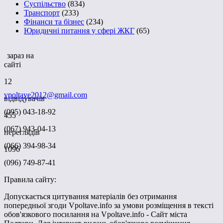
Суспільство
(834)
Транспорт
(233)
Фінанси та бізнес
(234)
Юридичні питання у сфері ЖКГ
(65)
зараз на
сайті
12
vpoltave2012@gmail.com
відвідувачів
(095) 043-18-92
455
(067) 943-04-13
переглядів
(066) 394-98-34
1096
(096) 749-87-41
Правила сайту:
Допускається цитування матеріалів без отримання
попередньої згоди Vpoltave.info за умови розміщення в тексті
обов'язкового посилання на Vpoltave.info - Сайт міста