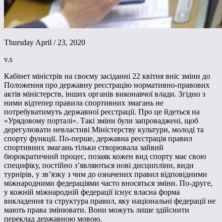
Thursday April / 23, 2020
v.s
Кабінет міністрів на своєму засіданні 22 квітня вніс зміни до
Положення про державну реєстрацію нормативно-правових
актів міністерств, інших органів виконавчої влади. Згідно з
ними відтепер правила спортивних змагань не
потребуватимуть державної реєстрації. Про це йдеться на
«Урядовому порталі». Такі зміни були запроваджені, щоб
дерегулювати невластиві Міністерству культури, молоді та
спорту функції. По-перше, державна реєстрація правил
спортивних змагань тільки створювала зайвий
бюрократичний процес, позаяк кожен вид спорту має свою
специфіку, постійно з’являються нові дисципліни, види
турнірів, у зв’язку з чим до означених правил відповідними
міжнародними федераціями часто вносяться зміни. По-друге,
у кожній міжнародній федерації існує власна форма
викладення та структура правил, яку національні федерації не
мають права змінювати. Вони можуть лише здійснити
переклад державною мовою.