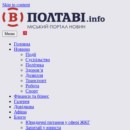
Skip to content
Меню
Vpoltave.info
Полтавський портал новин
Головна
Новини
Події
Суспільство
Політика
Здоров’я
Дозвілля
Транспорт
Робота
Спорт
Фінанси та бізнес
Галерея
Довідкова
Афіша
Блоги
Юридичні питання у сфері ЖКГ
Запитай у юриста