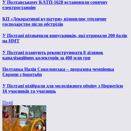
У Полтавському КАТП-1628 встановили сонячну
електростанцію
КП «Декоративні культури» відновлює тепличне
господарство після обстрілів
У Полтаві відзначили випускників, які отримали 200 балів
на НМТ
У Полтаві планують реконструювати 8 ділянок
каналізаційних колекторів за 400 млн грн
Полтавка Надія Соколовська – дворазова чемпіонка
Європи з боротьби
У Полтаві відібрали для молодіжного обміну з Норвегією
16 учасників та учасниць
Події