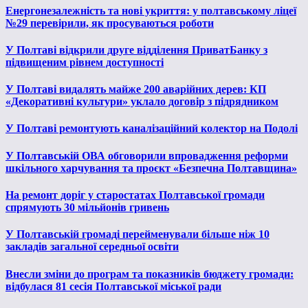
Енергонезалежність та нові укриття: у полтавському ліцеї
№29 перевірили, як просуваються роботи
У Полтаві відкрили друге відділення ПриватБанку з
підвищеним рівнем доступності
У Полтаві видалять майже 200 аварійних дерев: КП
«Декоративні культури» уклало договір з підрядником
У Полтаві ремонтують каналізаційний колектор на Подолі
У Полтавській ОВА обговорили впровадження реформи
шкільного харчування та проєкт «Безпечна Полтавщина»
На ремонт доріг у старостатах Полтавської громади
спрямують 30 мільйонів гривень
У Полтавській громаді перейменували більше ніж 10
закладів загальної середньої освіти
Внесли зміни до програм та показників бюджету громади:
відбулася 81 сесія Полтавської міської ради