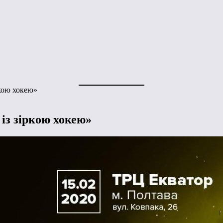
ркою хокею»
із зіркою хокею»