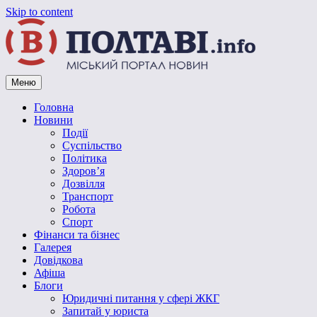
Skip to content
Меню
Vpoltave.info
Полтавський портал новин
Головна
Новини
Події
Суспільство
Політика
Здоров’я
Дозвілля
Транспорт
Робота
Спорт
Фінанси та бізнес
Галерея
Довідкова
Афіша
Блоги
Юридичні питання у сфері ЖКГ
Запитай у юриста