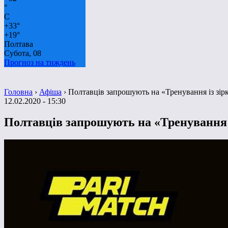
°
C
+
33°
+
19°
Полтава
Субота, 08
Прогноз на тиждень
Головна
›
Афіша
›
Полтавців запрошують на «Тренування із зі
12.02.2020 - 15:30
Полтавців запрошують на «Тренування 