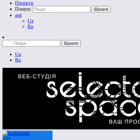
Проекти
Пошук:
asd
Ua
Ru
Ua
Ru
+
32