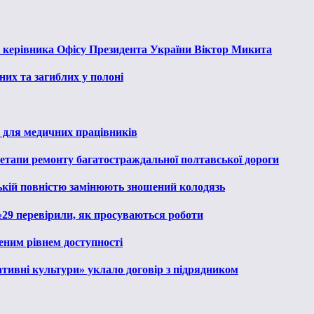
к керівника Офісу Президента України Віктор Микита
их та загиблих у полоні
 для медичних працівників
 етапи ремонту багатостраждальної полтавської дороги
ькій повністю замінюють зношений колодязь
№29 перевірили, як просуваються роботи
еним рівнем доступності
тивні культури» уклало договір з підрядником