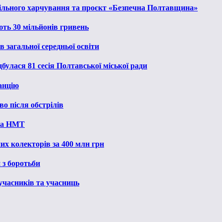
льного харчування та проєкт «Безпечна Полтавщина»
ють 30 мільйонів гривень
 загальної середньої освіти
булася 81 сесія Полтавської міської ради
анцію
о після обстрілів
 на НМТ
их колекторів за 400 млн грн
 з боротьби
 учасників та учасниць