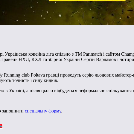
і Українська хокейна ліга спільно з ТМ Parimatch і сайтом Champ
гравець НХЛ, КХЛ та збірної України Сергій Варламов і чотирира
бу Running club Poltava гравці проведуть серію льодових майстер-
ють точність і силу кидків.
ю в Україні, а після цього відбудеться неформальне спілкування в
но заповнити
спеціальну форму
.