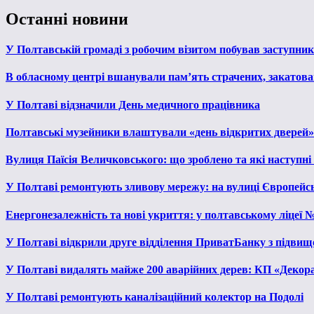
Останні новини
У Полтавській громаді з робочим візитом побував заступни
В обласному центрі вшанували пам’ять страчених, закатован
У Полтаві відзначили День медичного працівника
Полтавські музейники влаштували «день відкритих дверей»
Вулиця Паїсія Величковського: що зроблено та які наступні
У Полтаві ремонтують зливову мережу: на вулиці Європейс
Енергонезалежність та нові укриття: у полтавському ліцеї 
У Полтаві відкрили друге відділення ПриватБанку з підвищ
У Полтаві видалять майже 200 аварійних дерев: КП «Декора
У Полтаві ремонтують каналізаційний колектор на Подолі