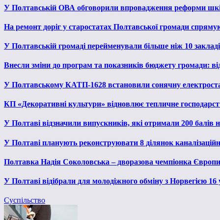
У Полтавській ОВА обговорили впровадження реформи шкі
На ремонт доріг у старостатах Полтавської громади спряму
У Полтавській громаді перейменували більше ніж 10 закладів
Внесли зміни до програм та показників бюджету громади: від
У Полтавському КАТП-1628 встановили сонячну електрост
КП «Декоративні культури» відновлює тепличне господарств
У Полтаві відзначили випускників, які отримали 200 балів
У Полтаві планують реконструювати 8 ділянок каналізаційн
Полтавка Надія Соколовська – дворазова чемпіонка Європи
У Полтаві відібрали для молодіжного обміну з Норвегією 16
Суспільство