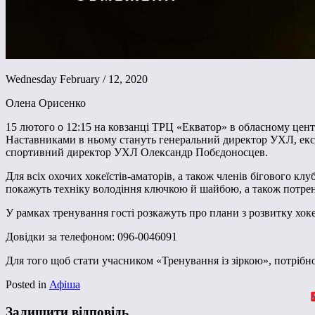
Wednesday February / 12, 2020
Олена Орисенко
15 лютого о 12:15 на ковзанці ТРЦ «Екватор» в обласному центр
Наставниками в ньому стануть генеральний директор УХЛ, екс-
спортивний директор УХЛ Олександр Побєдоносцев.
Для всіх охочих хокеїстів-аматорів, а також членів бігового клу
покажуть техніку володіння ключкою й шайбою, а також потрену
У рамках тренування гості розкажуть про плани з розвитку хоке
Довідки за телефоном: 096-0046091
Для того щоб стати учасником «Тренування із зіркою», потріб
Posted in
Афіша
Залишити відповідь