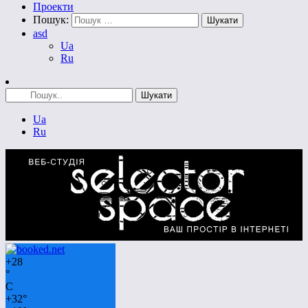
Проекти
Пошук:
asd
Ua
Ru
Ua
Ru
+
28
°
C
+
32°