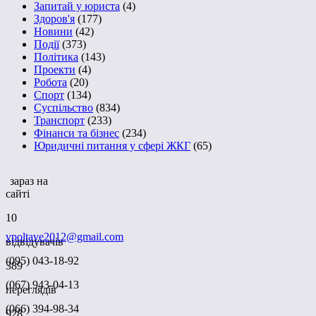
Запитай у юриста
(4)
Здоров'я
(177)
Новини
(42)
Події
(373)
Політика
(143)
Проекти
(4)
Робота
(20)
Спорт
(134)
Суспільство
(834)
Транспорт
(233)
Фінанси та бізнес
(234)
Юридичні питання у сфері ЖКГ
(65)
зараз на
сайті
10
vpoltave2012@gmail.com
відвідувачів
(095) 043-18-92
389
(067) 943-04-13
переглядів
(066) 394-98-34
928