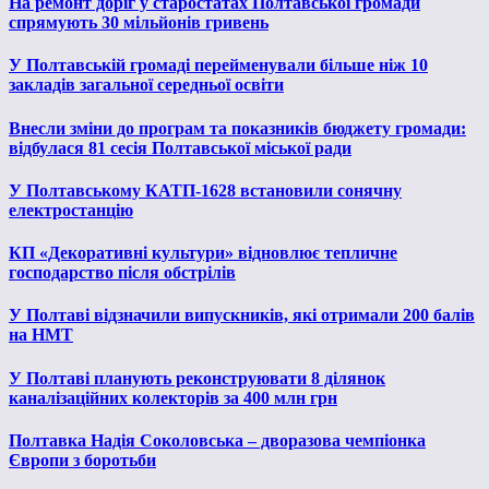
На ремонт доріг у старостатах Полтавської громади
спрямують 30 мільйонів гривень
У Полтавській громаді перейменували більше ніж 10
закладів загальної середньої освіти
Внесли зміни до програм та показників бюджету громади:
відбулася 81 сесія Полтавської міської ради
У Полтавському КАТП-1628 встановили сонячну
електростанцію
КП «Декоративні культури» відновлює тепличне
господарство після обстрілів
У Полтаві відзначили випускників, які отримали 200 балів
на НМТ
У Полтаві планують реконструювати 8 ділянок
каналізаційних колекторів за 400 млн грн
Полтавка Надія Соколовська – дворазова чемпіонка
Європи з боротьби