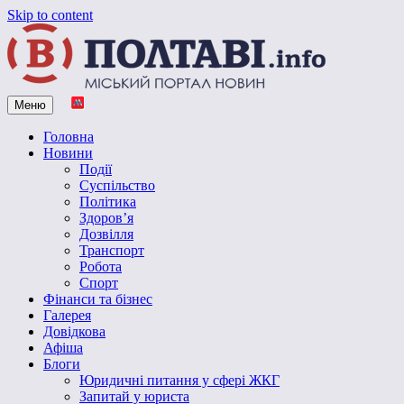
Skip to content
Меню
Vpoltave.info
Полтавський портал новин
Головна
Новини
Події
Суспільство
Політика
Здоров’я
Дозвілля
Транспорт
Робота
Спорт
Фінанси та бізнес
Галерея
Довідкова
Афіша
Блоги
Юридичні питання у сфері ЖКГ
Запитай у юриста