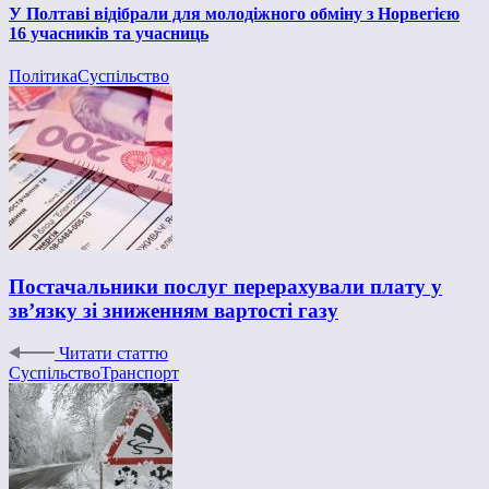
У Полтаві відібрали для молодіжного обміну з Норвегією
16 учасників та учасниць
Політика
Суспільство
Постачальники послуг перерахували плату у
зв’язку зі зниженням вартості газу
Читати статтю
Суспільство
Транспорт