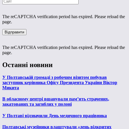
The reCAPTCHA verification period has expired. Please reload the
page.
The reCAPTCHA verification period has expired. Please reload the
page.
Останні новини
У Полтавській громаді з робочим візитом побував
заступник керівника Офісу Президента України Віктор
Микита
В обласному центрі вшанували пам’ять страчених,
закатованих та загиблих у полоні
У Полтаві відзначили День медичного працівника
Полтавські музейники влаштували «день відкритих