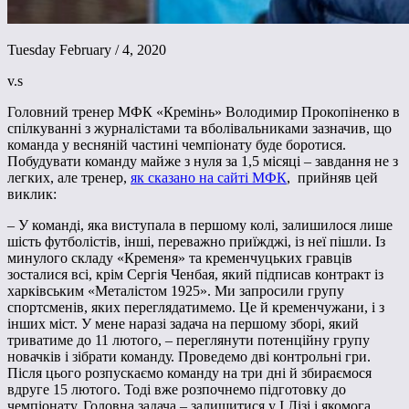
Tuesday February / 4, 2020
v.s
Головний тренер МФК «Кремінь» Володимир Прокопіненко в
спілкуванні з журналістами та вболівальниками зазначив, що
команда у весняній частині чемпіонату буде боротися.
Побудувати команду майже з нуля за 1,5 місяці – завдання не з
легких, але тренер,
як сказано на сайті МФК
, прийняв цей
виклик:
– У команді, яка виступала в першому колі, залишилося лише
шість футболістів, інші, переважно приїжджі, із неї пішли. Із
минулого складу «Кременя» та кременчуцьких гравців
зосталися всі, крім Сергія Ченбая, який підписав контракт із
харківським «Металістом 1925». Ми запросили групу
спортсменів, яких переглядатимемо. Це й кременчужани, і з
інших міст. У мене наразі задача на першому зборі, який
триватиме до 11 лютого, – переглянути потенційну групу
новачків і зібрати команду. Проведемо дві контрольні гри.
Після цього розпускаємо команду на три дні й збираємося
вдруге 15 лютого. Тоді вже розпочнемо підготовку до
чемпіонату. Головна задача – залишитися у І Лізі і якомога