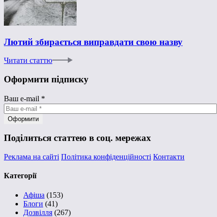
Лютий збирається виправдати свою назву
Читати статтю
Оформити підписку
Ваш e-mail
*
Поділиться статтею в соц. мережах
Реклама на сайті
Політика конфіденційності
Контакти
Категорії
Афіша
(153)
Блоги
(41)
Дозвілля
(267)