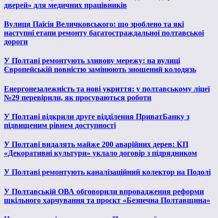
дверей» для медичних працівників
Вулиця Паїсія Величковського: що зроблено та які
наступні етапи ремонту багатостраждальної полтавської
дороги
У Полтаві ремонтують зливову мережу: на вулиці
Європейській повністю замінюють зношений колодязь
Енергонезалежність та нові укриття: у полтавському ліцеї
№29 перевірили, як просуваються роботи
У Полтаві відкрили друге відділення ПриватБанку з
підвищеним рівнем доступності
У Полтаві видалять майже 200 аварійних дерев: КП
«Декоративні культури» уклало договір з підрядником
У Полтаві ремонтують каналізаційний колектор на Подолі
У Полтавській ОВА обговорили впровадження реформи
шкільного харчування та проєкт «Безпечна Полтавщина»