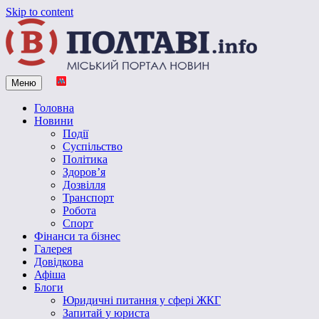
Skip to content
Меню
Vpoltave.info
Полтавський портал новин
Головна
Новини
Події
Суспільство
Політика
Здоров’я
Дозвілля
Транспорт
Робота
Спорт
Фінанси та бізнес
Галерея
Довідкова
Афіша
Блоги
Юридичні питання у сфері ЖКГ
Запитай у юриста