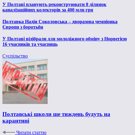
У Полтаві планують реконструювати 8 ділянок
каналізаційних колекторів за 400 млн грн
Полтавка Надія Соколовська – дворазова чемпіонка
Європи з боротьби
У Полтаві відібрали для молодіжного обміну з Норвегією
16 учасників та учасниць
Суспільство
Полтавські школи ще тиждень будуть на
карантині
Читати статтю