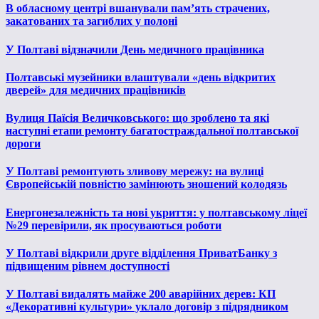
В обласному центрі вшанували пам’ять страчених,
закатованих та загиблих у полоні
У Полтаві відзначили День медичного працівника
Полтавські музейники влаштували «день відкритих
дверей» для медичних працівників
Вулиця Паїсія Величковського: що зроблено та які
наступні етапи ремонту багатостраждальної полтавської
дороги
У Полтаві ремонтують зливову мережу: на вулиці
Європейській повністю замінюють зношений колодязь
Енергонезалежність та нові укриття: у полтавському ліцеї
№29 перевірили, як просуваються роботи
У Полтаві відкрили друге відділення ПриватБанку з
підвищеним рівнем доступності
У Полтаві видалять майже 200 аварійних дерев: КП
«Декоративні культури» уклало договір з підрядником