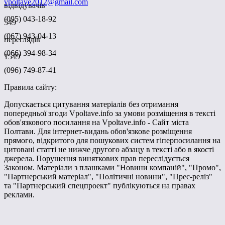
vpoltave2012@gmail.com
відвідувачів
(095) 043-18-92
549
(067) 943-04-13
переглядів
(066) 394-98-34
1549
(096) 749-87-41
Правила сайту:
Допускається цитування матеріалів без отримання
попередньої згоди Vpoltave.info за умови розміщення в тексті
обов'язкового посилання на Vpoltave.info - Сайт міста
Полтави. Для інтернет-видань обов'язкове розміщення
прямого, відкритого для пошукових систем гіперпосилання на
цитовані статті не нижче другого абзацу в тексті або в якості
джерела. Порушення виняткових прав переслідується
Законом. Матеріали з плашками "Новини компаній", "Промо",
"Партнерський матеріал", "Політичні новини", "Прес-реліз"
та "Партнерський спецпроект" публікуються на правах
реклами.