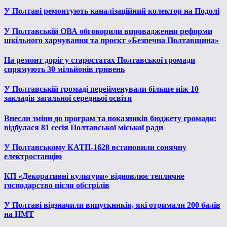
У Полтаві ремонтують каналізаційний колектор на Подолі
У Полтавській ОВА обговорили впровадження реформи
шкільного харчування та проєкт «Безпечна Полтавщина»
На ремонт доріг у старостатах Полтавської громади
спрямують 30 мільйонів гривень
У Полтавській громаді перейменували більше ніж 10
закладів загальної середньої освіти
Внесли зміни до програм та показників бюджету громади:
відбулася 81 сесія Полтавської міської ради
У Полтавському КАТП-1628 встановили сонячну
електростанцію
КП «Декоративні культури» відновлює тепличне
господарство після обстрілів
У Полтаві відзначили випускників, які отримали 200 балів
на НМТ