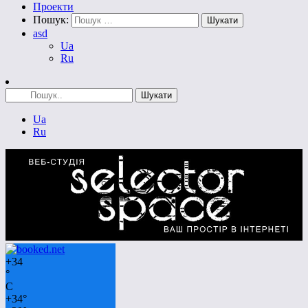
Проекти
Пошук:
asd
Ua
Ru
Ua
Ru
+
34
°
C
+
34°