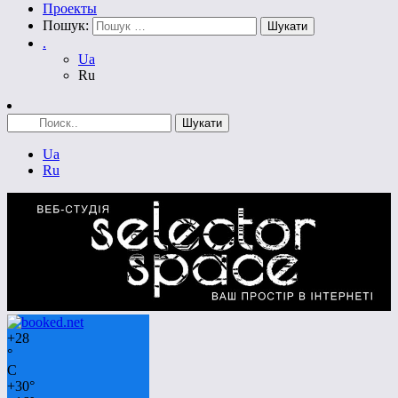
Проекты
Пошук:
.
Ua
Ru
Ua
Ru
+
28
°
C
+
30°