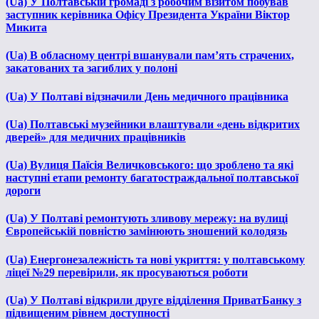
(Ua) У Полтавській громаді з робочим візитом побував
заступник керівника Офісу Президента України Віктор
Микита
(Ua) В обласному центрі вшанували пам’ять страчених,
закатованих та загиблих у полоні
(Ua) У Полтаві відзначили День медичного працівника
(Ua) Полтавські музейники влаштували «день відкритих
дверей» для медичних працівників
(Ua) Вулиця Паїсія Величковського: що зроблено та які
наступні етапи ремонту багатостраждальної полтавської
дороги
(Ua) У Полтаві ремонтують зливову мережу: на вулиці
Європейській повністю замінюють зношений колодязь
(Ua) Енергонезалежність та нові укриття: у полтавському
ліцеї №29 перевірили, як просуваються роботи
(Ua) У Полтаві відкрили друге відділення ПриватБанку з
підвищеним рівнем доступності