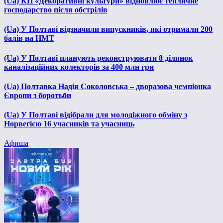
(Ua) КП «Декоративні культури» відновлює тепличне
господарство після обстрілів
(Ua) У Полтаві відзначили випускників, які отримали 200
балів на НМТ
(Ua) У Полтаві планують реконструювати 8 ділянок
каналізаційних колекторів за 400 млн грн
(Ua) Полтавка Надія Соколовська – дворазова чемпіонка
Європи з боротьби
(Ua) У Полтаві відібрали для молодіжного обміну з
Норвегією 16 учасників та учасниць
Афиша