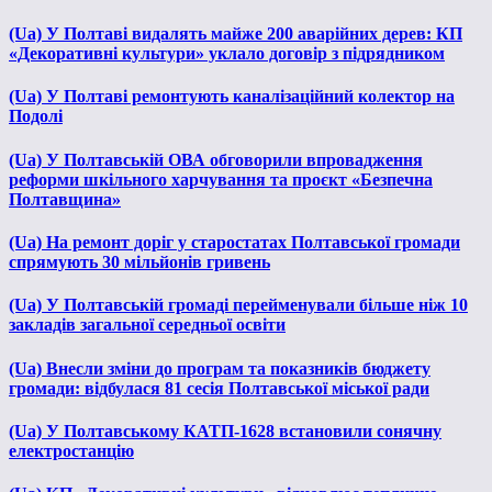
(Ua) У Полтаві видалять майже 200 аварійних дерев: КП
«Декоративні культури» уклало договір з підрядником
(Ua) У Полтаві ремонтують каналізаційний колектор на
Подолі
(Ua) У Полтавській ОВА обговорили впровадження
реформи шкільного харчування та проєкт «Безпечна
Полтавщина»
(Ua) На ремонт доріг у старостатах Полтавської громади
спрямують 30 мільйонів гривень
(Ua) У Полтавській громаді перейменували більше ніж 10
закладів загальної середньої освіти
(Ua) Внесли зміни до програм та показників бюджету
громади: відбулася 81 сесія Полтавської міської ради
(Ua) У Полтавському КАТП-1628 встановили сонячну
електростанцію