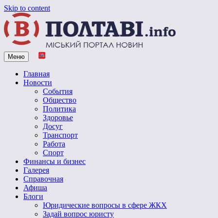
Skip to content
Меню
Vpoltave.info
Полтавский портал новостей
Главная
Новости
События
Общество
Политика
Здоровье
Досуг
Транспорт
Работа
Спорт
Финансы и бизнес
Галерея
Справочная
Афиша
Блоги
Юридические вопросы в сфере ЖКХ
Задай вопрос юристу