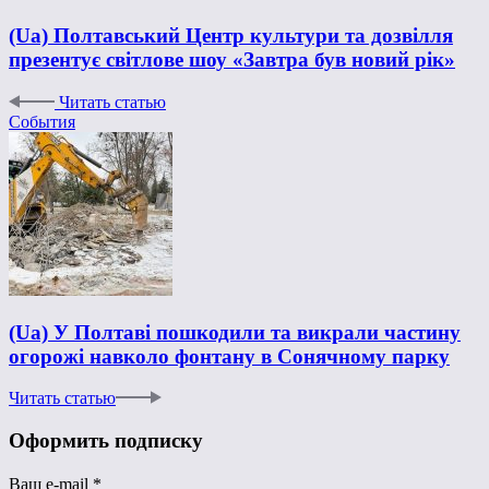
(Ua) Полтавський Центр культури та дозвілля
презентує світлове шоу «Завтра був новий рік»
Читать статью
События
(Ua) У Полтаві пошкодили та викрали частину
огорожі навколо фонтану в Сонячному парку
Читать статью
Оформить подписку
Ваш e-mail
*