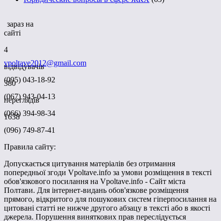
зараз на
сайті
4
vpoltave2012@gmail.com
відвідувачів
(095) 043-18-92
380
(067) 943-04-13
переглядів
(066) 394-98-34
1638
(096) 749-87-41
Правила сайту:
Допускається цитування матеріалів без отримання
попередньої згоди Vpoltave.info за умови розміщення в тексті
обов'язкового посилання на Vpoltave.info - Сайт міста
Полтави. Для інтернет-видань обов'язкове розміщення
прямого, відкритого для пошукових систем гіперпосилання на
цитовані статті не нижче другого абзацу в тексті або в якості
джерела. Порушення виняткових прав переслідується