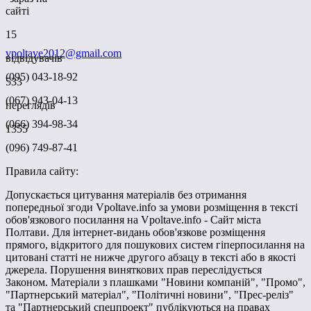
сайті
15
vpoltave2012@gmail.com
відвідувачів
(095) 043-18-92
533
(067) 943-04-13
переглядів
(066) 394-98-34
1355
(096) 749-87-41
Правила сайту:
Допускається цитування матеріалів без отримання
попередньої згоди Vpoltave.info за умови розміщення в тексті
обов'язкового посилання на Vpoltave.info - Сайт міста
Полтави. Для інтернет-видань обов'язкове розміщення
прямого, відкритого для пошукових систем гіперпосилання на
цитовані статті не нижче другого абзацу в тексті або в якості
джерела. Порушення виняткових прав переслідується
Законом. Матеріали з плашками "Новини компаній", "Промо",
"Партнерський матеріал", "Політичні новини", "Прес-реліз"
та "Партнерський спецпроект" публікуються на правах