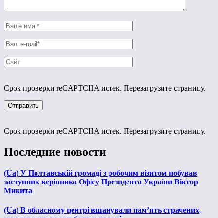
Срок проверки reCAPTCHA истек. Перезагрузите страницу.
Срок проверки reCAPTCHA истек. Перезагрузите страницу.
Последние новости
(Ua) У Полтавській громаді з робочим візитом побував
заступник керівника Офісу Президента України Віктор
Микита
(Ua) В обласному центрі вшанували пам’ять страчених,