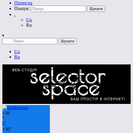
Проекты
Пошук:
.
Ua
Ru
Ua
Ru
+
36
°
C
+
36°