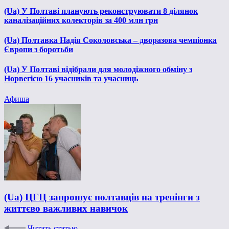
(Ua) У Полтаві планують реконструювати 8 ділянок
каналізаційних колекторів за 400 млн грн
(Ua) Полтавка Надія Соколовська – дворазова чемпіонка
Європи з боротьби
(Ua) У Полтаві відібрали для молодіжного обміну з
Норвегією 16 учасників та учасниць
Афиша
(Ua) ЦГЦ запрошує полтавців на тренінги з
життєво важливих навичок
Читать статью