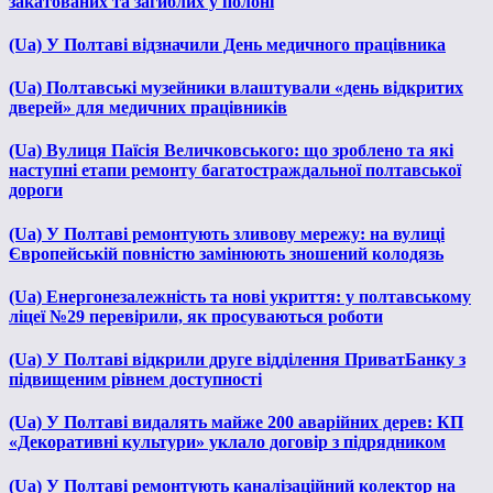
закатованих та загиблих у полоні
(Ua) У Полтаві відзначили День медичного працівника
(Ua) Полтавські музейники влаштували «день відкритих
дверей» для медичних працівників
(Ua) Вулиця Паїсія Величковського: що зроблено та які
наступні етапи ремонту багатостраждальної полтавської
дороги
(Ua) У Полтаві ремонтують зливову мережу: на вулиці
Європейській повністю замінюють зношений колодязь
(Ua) Енергонезалежність та нові укриття: у полтавському
ліцеї №29 перевірили, як просуваються роботи
(Ua) У Полтаві відкрили друге відділення ПриватБанку з
підвищеним рівнем доступності
(Ua) У Полтаві видалять майже 200 аварійних дерев: КП
«Декоративні культури» уклало договір з підрядником
(Ua) У Полтаві ремонтують каналізаційний колектор на