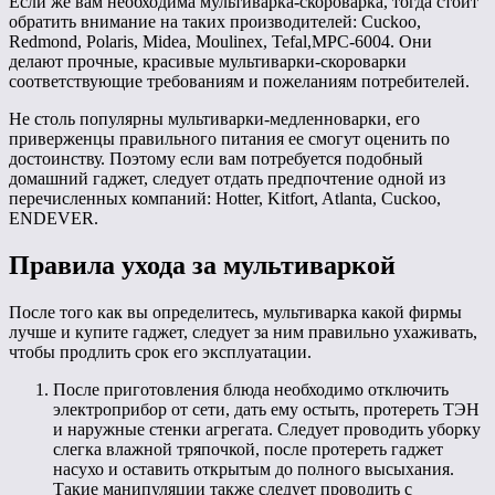
Если же вам необходима мультиварка-скороварка, тогда стоит
обратить внимание на таких производителей: Cuckoo,
Redmond, Polaris, Midea, Moulinex, Tefal,MPC-6004. Они
делают прочные, красивые мультиварки-скороварки
соответствующие требованиям и пожеланиям потребителей.
Не столь популярны мультиварки-медленноварки, его
приверженцы правильного питания ее смогут оценить по
достоинству. Поэтому если вам потребуется подобный
домашний гаджет, следует отдать предпочтение одной из
перечисленных компаний: Hotter, Kitfort, Atlanta, Cuckoo,
ENDEVER.
Правила ухода за мультиваркой
После того как вы определитесь, мультиварка какой фирмы
лучше и купите гаджет, следует за ним правильно ухаживать,
чтобы продлить срок его эксплуатации.
После приготовления блюда необходимо отключить
электроприбор от сети, дать ему остыть, протереть ТЭН
и наружные стенки агрегата. Следует проводить уборку
слегка влажной тряпочкой, после протереть гаджет
насухо и оставить открытым до полного высыхания.
Такие манипуляции также следует проводить с