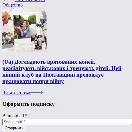
Общество
(Ua) Доглядають врятованих коней,
реабілітують військових і тренують дітей. Цей
кінний клуб на Полтавщині продовжує
працювати попри війну
Читать статью
Оформить подписку
Ваш e-mail
*