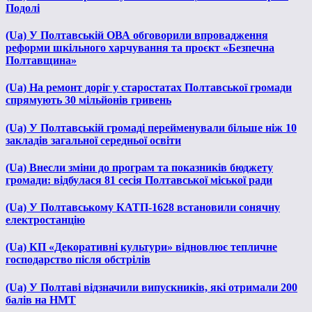
Подолі
(Ua) У Полтавській ОВА обговорили впровадження
реформи шкільного харчування та проєкт «Безпечна
Полтавщина»
(Ua) На ремонт доріг у старостатах Полтавської громади
спрямують 30 мільйонів гривень
(Ua) У Полтавській громаді перейменували більше ніж 10
закладів загальної середньої освіти
(Ua) Внесли зміни до програм та показників бюджету
громади: відбулася 81 сесія Полтавської міської ради
(Ua) У Полтавському КАТП-1628 встановили сонячну
електростанцію
(Ua) КП «Декоративні культури» відновлює тепличне
господарство після обстрілів
(Ua) У Полтаві відзначили випускників, які отримали 200
балів на НМТ