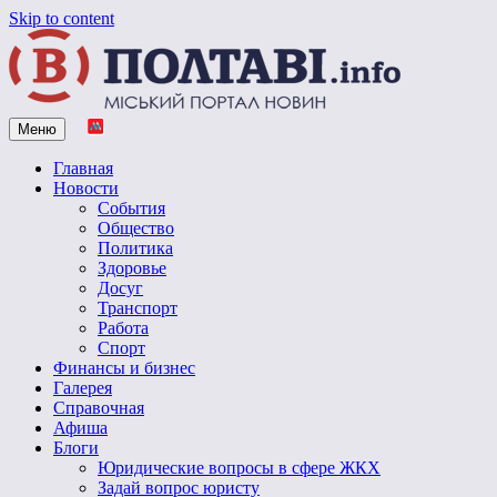
Skip to content
Меню
Vpoltave.info
Полтавский портал новостей
Главная
Новости
События
Общество
Политика
Здоровье
Досуг
Транспорт
Работа
Спорт
Финансы и бизнес
Галерея
Справочная
Афиша
Блоги
Юридические вопросы в сфере ЖКХ
Задай вопрос юристу