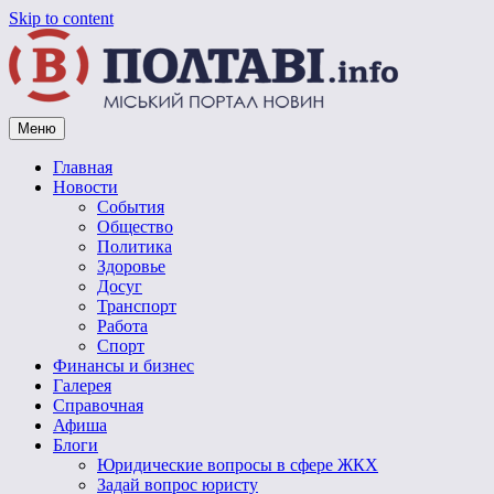
Skip to content
Меню
Vpoltave.info
Полтавский портал новостей
Главная
Новости
События
Общество
Политика
Здоровье
Досуг
Транспорт
Работа
Спорт
Финансы и бизнес
Галерея
Справочная
Афиша
Блоги
Юридические вопросы в сфере ЖКХ
Задай вопрос юристу