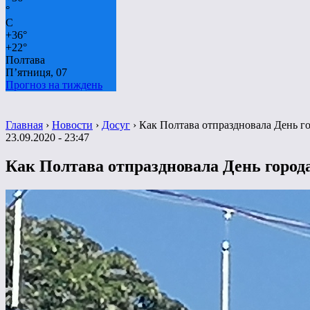
°
C
+
36°
+
22°
Полтава
П’ятниця, 07
Прогноз на тиждень
Главная
›
Новости
›
Досуг
›
Как Полтава отпраздновала День го
23.09.2020 - 23:47
Как Полтава отпраздновала День города