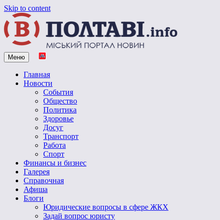
Skip to content
Меню
Vpoltave.info
Полтавский портал новостей
Главная
Новости
События
Общество
Политика
Здоровье
Досуг
Транспорт
Работа
Спорт
Финансы и бизнес
Галерея
Справочная
Афиша
Блоги
Юридические вопросы в сфере ЖКХ
Задай вопрос юристу