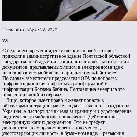
Четверг октября / 22, 2020
v.s
С недавнего времени идентификация людей, которые
приходят в административное здание Полтавской областной
государственной администрации, происходит на основании
документов, предъявляемых лицом в электронном виде с
использованием мобильного приложения «Действие».
По словам заместителя председателя ОГА по вопросам
цифрового развития, цифровых трансформаций и
цифровизации Богдана Бабича, Полтавщина внедрила это
новшество одной из первых.
– Лицо, которое имеет право и желает попасть в
облгосадминистрацию, может подать э-паспорт гражданина
Украины, э-паспорт для выезда за границу и э-удостоверение
водителя через мобильное приложение «Действие» как
электронную копию документов. Это не требует
дополнительного предоставления документов,
удостоверяющих личность, в бумажном виде, – разъяснил