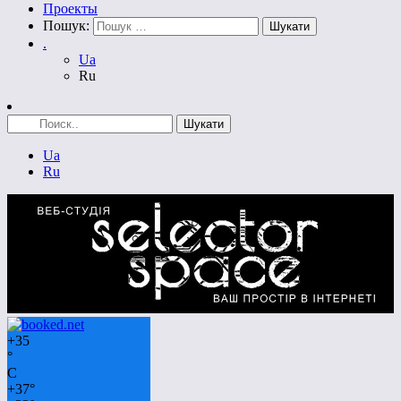
Проекты
Пошук:
.
Ua
Ru
Ua
Ru
+
35
°
C
+
37°