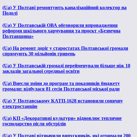
(Ua) У Полтаві ремонтують каналізаційний колектор на
Подолі
(Ua) У Полтавській ОВА обговорили впровадження
реформи шкільного харчування та проєкт «Безпечна
Полтавщина»
(Ua) На ремонт доріг у старостатах Полтавської громади
спрямують 30 мільйонів гривень
(Ua) У Полтавській громаді перейменували більше ніж 10
закладів загальної середньої освіти
(Ua) Внесли зміни до програм та показників бюджету
громади: відбулася 81 сесія Полтавської міської ради
(Ua) У Полтавському КАТП-1628 встановили сонячну
електростанцію
(Ua) КП «Декоративні культури» відновлює тепличне
господарство після обстрілів
(Ua) У Полтаві відзначили випускників, які отримали 200