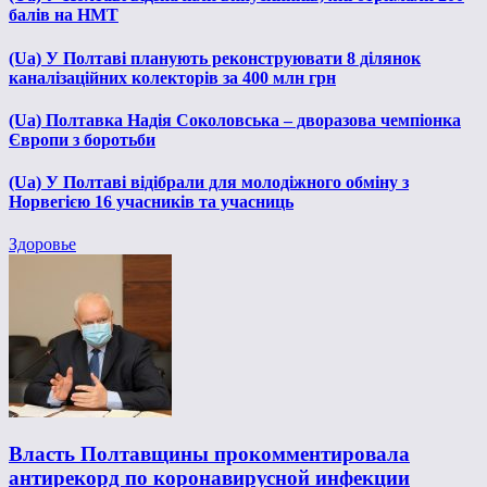
балів на НМТ
(Ua) У Полтаві планують реконструювати 8 ділянок
каналізаційних колекторів за 400 млн грн
(Ua) Полтавка Надія Соколовська – дворазова чемпіонка
Європи з боротьби
(Ua) У Полтаві відібрали для молодіжного обміну з
Норвегією 16 учасників та учасниць
Здоровье
Власть Полтавщины прокомментировала
антирекорд по коронавирусной инфекции