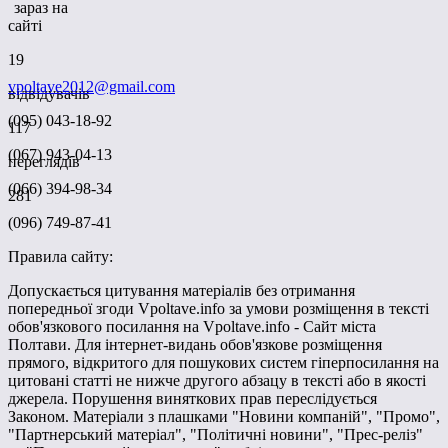
зараз на
сайті
19
vpoltave2012@gmail.com
відвідувачів
(095) 043-18-92
117
(067) 943-04-13
переглядів
(066) 394-98-34
281
(096) 749-87-41
Правила сайту:
Допускається цитування матеріалів без отримання
попередньої згоди Vpoltave.info за умови розміщення в тексті
обов'язкового посилання на Vpoltave.info - Сайт міста
Полтави. Для інтернет-видань обов'язкове розміщення
прямого, відкритого для пошукових систем гіперпосилання на
цитовані статті не нижче другого абзацу в тексті або в якості
джерела. Порушення виняткових прав переслідується
Законом. Матеріали з плашками "Новини компаній", "Промо",
"Партнерський матеріал", "Політичні новини", "Прес-реліз"