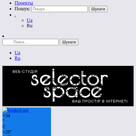
Проекты
Пошук:
.
Ua
Ru
Ua
Ru
+
34
°
C
+
28°