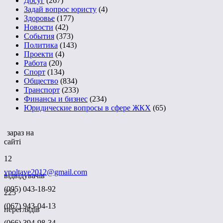
Досуг
(267)
Задай вопрос юристу
(4)
Здоровье
(177)
Новости
(42)
События
(373)
Политика
(143)
Проекти
(4)
Работа
(20)
Спорт
(134)
Общество
(834)
Транспорт
(233)
Финансы и бизнес
(234)
Юридические вопросы в сфере ЖКХ
(65)
зараз на
сайті
12
vpoltave2012@gmail.com
відвідувачів
(095) 043-18-92
225
(067) 943-04-13
переглядів
(066) 394-98-34