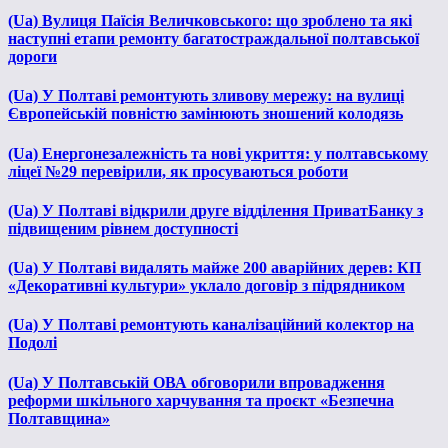
(Ua) Вулиця Паїсія Величковського: що зроблено та які
наступні етапи ремонту багатостраждальної полтавської
дороги
(Ua) У Полтаві ремонтують зливову мережу: на вулиці
Європейській повністю замінюють зношений колодязь
(Ua) Енергонезалежність та нові укриття: у полтавському
ліцеї №29 перевірили, як просуваються роботи
(Ua) У Полтаві відкрили друге відділення ПриватБанку з
підвищеним рівнем доступності
(Ua) У Полтаві видалять майже 200 аварійних дерев: КП
«Декоративні культури» уклало договір з підрядником
(Ua) У Полтаві ремонтують каналізаційний колектор на
Подолі
(Ua) У Полтавській ОВА обговорили впровадження
реформи шкільного харчування та проєкт «Безпечна
Полтавщина»