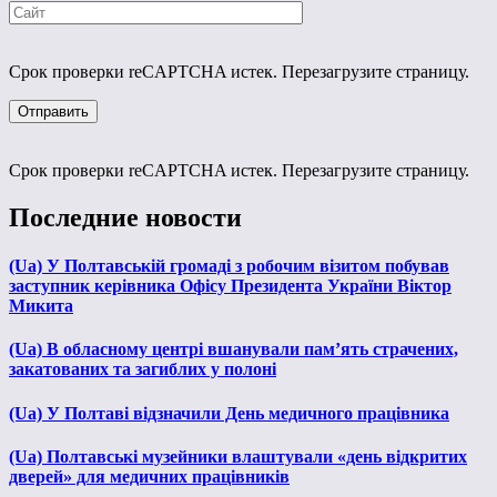
Срок проверки reCAPTCHA истек. Перезагрузите страницу.
Срок проверки reCAPTCHA истек. Перезагрузите страницу.
Последние новости
(Ua) У Полтавській громаді з робочим візитом побував
заступник керівника Офісу Президента України Віктор
Микита
(Ua) В обласному центрі вшанували пам’ять страчених,
закатованих та загиблих у полоні
(Ua) У Полтаві відзначили День медичного працівника
(Ua) Полтавські музейники влаштували «день відкритих
дверей» для медичних працівників