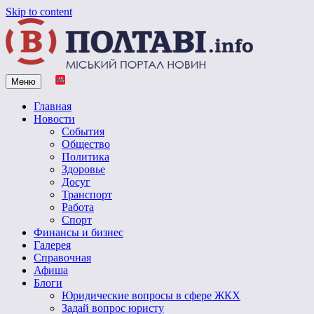
Skip to content
Меню
Vpoltave.info
Полтавский портал новостей
Главная
Новости
События
Общество
Политика
Здоровье
Досуг
Транспорт
Работа
Спорт
Финансы и бизнес
Галерея
Справочная
Афиша
Блоги
Юридические вопросы в сфере ЖКХ
Задай вопрос юристу