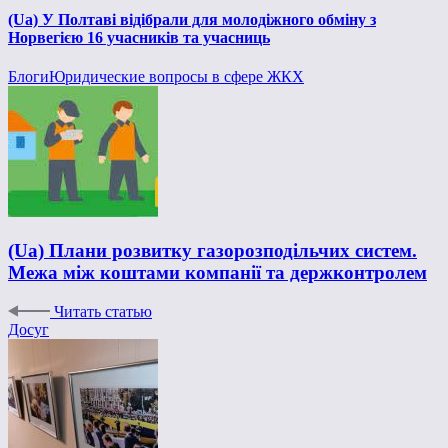
(Ua) У Полтаві відібрали для молодіжного обміну з
Норвегією 16 учасників та учасниць
Блоги
Юридические вопросы в сфере ЖКХ
(Ua) Плани розвитку газорозподільчих систем.
Межа між коштами компанії та держконтролем
Читать статью
Досуг