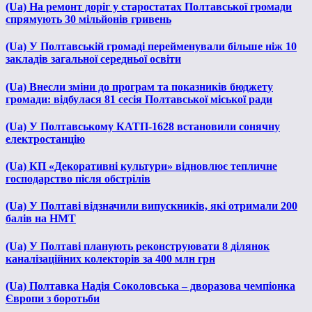
(Ua) На ремонт доріг у старостатах Полтавської громади
спрямують 30 мільйонів гривень
(Ua) У Полтавській громаді перейменували більше ніж 10
закладів загальної середньої освіти
(Ua) Внесли зміни до програм та показників бюджету
громади: відбулася 81 сесія Полтавської міської ради
(Ua) У Полтавському КАТП-1628 встановили сонячну
електростанцію
(Ua) КП «Декоративні культури» відновлює тепличне
господарство після обстрілів
(Ua) У Полтаві відзначили випускників, які отримали 200
балів на НМТ
(Ua) У Полтаві планують реконструювати 8 ділянок
каналізаційних колекторів за 400 млн грн
(Ua) Полтавка Надія Соколовська – дворазова чемпіонка
Європи з боротьби