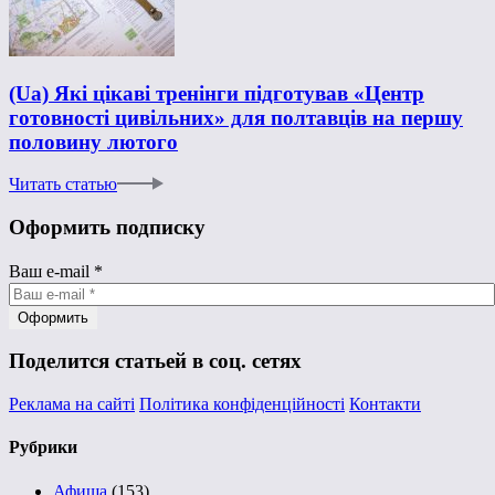
(Ua) Які цікаві тренінги підготував «Центр
готовності цивільних» для полтавців на першу
половину лютого
Читать статью
Оформить подписку
Ваш e-mail
*
Поделится статьей в соц. сетях
Реклама на сайті
Політика конфіденційності
Контакти
Рубрики
Афиша
(153)