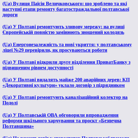
(Ua) Вулиця Паїсія Величковського: що зроблено та які
наступні етапи ремонту багатостраждальної полтавської
дороги
(Ua) У Полтаві ремонтують зливову мережу: на вулиці
Європейській повністю замінюють зношений колодязь
(Ua) Енергонезалежність та нові укриття: у полтавському
ліцеї №29 перевірили, як просуваються роботи
(Ua) У Полтаві відкрили друге відділення ПриватБанку з
підвищеним рівнем доступності
(Ua) У Полтаві видалять майже 200 аварійних дерев: КП
«Декоративні культури» уклало договір з підрядником
(Ua) У Полтаві ремонтують каналізаційний колектор на
Подолі
(Ua) У Полтавській ОВА обговорили впровадження
реформи шкільного харчування та проєкт «Безпечна
Полтавщина»