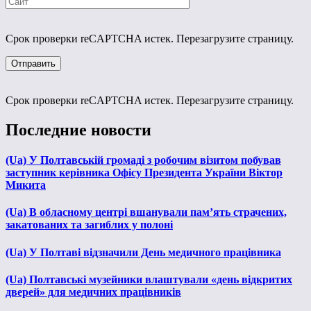
Срок проверки reCAPTCHA истек. Перезагрузите страницу.
Срок проверки reCAPTCHA истек. Перезагрузите страницу.
Последние новости
(Ua) У Полтавській громаді з робочим візитом побував
заступник керівника Офісу Президента України Віктор
Микита
(Ua) В обласному центрі вшанували пам’ять страчених,
закатованих та загиблих у полоні
(Ua) У Полтаві відзначили День медичного працівника
(Ua) Полтавські музейники влаштували «день відкритих
дверей» для медичних працівників