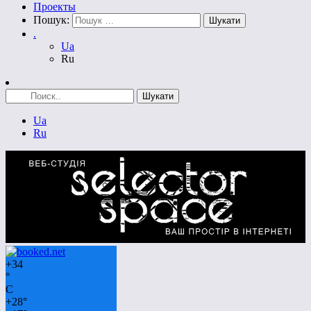
Проекты
Пошук:
.
Ua
Ru
Ua
Ru
+
34
°
C
+
28°