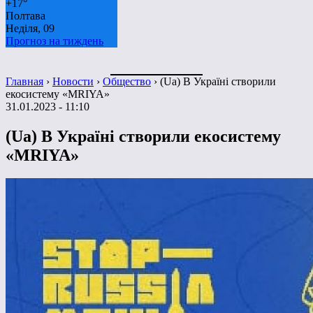
+
17°
Полтава
Неділя, 09
Прогноз на тиждень
Главная
›
Новости
›
Общество
›
(Ua) В Україні створили
екосистему «MRIYA»
31.01.2023 - 11:10
(Ua) В Україні створили екосистему
«MRIYA»