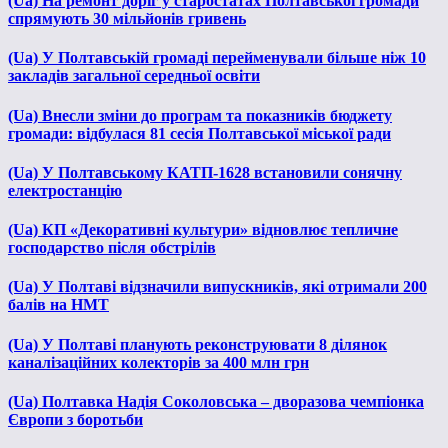
(Ua) На ремонт доріг у старостатах Полтавської громади
спрямують 30 мільйонів гривень
(Ua) У Полтавській громаді перейменували більше ніж 10
закладів загальної середньої освіти
(Ua) Внесли зміни до програм та показників бюджету
громади: відбулася 81 сесія Полтавської міської ради
(Ua) У Полтавському КАТП-1628 встановили сонячну
електростанцію
(Ua) КП «Декоративні культури» відновлює тепличне
господарство після обстрілів
(Ua) У Полтаві відзначили випускників, які отримали 200
балів на НМТ
(Ua) У Полтаві планують реконструювати 8 ділянок
каналізаційних колекторів за 400 млн грн
(Ua) Полтавка Надія Соколовська – дворазова чемпіонка
Європи з боротьби