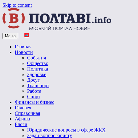
Skip to content
Меню
Vpoltave.info
Полтавский портал новостей
Главная
Новости
События
Общество
Политика
Здоровье
Досуг
Транспорт
Работа
Спорт
Финансы и бизнес
Галерея
Справочная
Афиша
Блоги
Юридические вопросы в сфере ЖКХ
Задай вопрос юристу