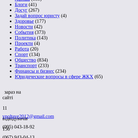
Блоги
(41)
Досуг
(267)
Задай вопрос юристу
(4)
Здоровье
(177)
Новости
(42)
События
(373)
Политика
(143)
Проекти
(4)
Работа
(20)
Спорт
(134)
Общество
(834)
Транспорт
(233)
Финансы и бизнес
(234)
Юридические вопросы в сфере ЖКХ
(65)
зараз на
сайті
11
vpoltave2012@gmail.com
відвідувачів
(095) 043-18-92
156
(067) 943-04-13