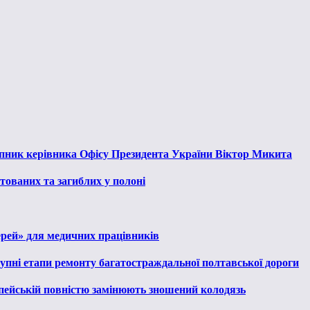
тупник керівника Офісу Президента України Віктор Микита
тованих та загиблих у полоні
ерей» для медичних працівників
тупні етапи ремонту багатостраждальної полтавської дороги
опейській повністю замінюють зношений колодязь