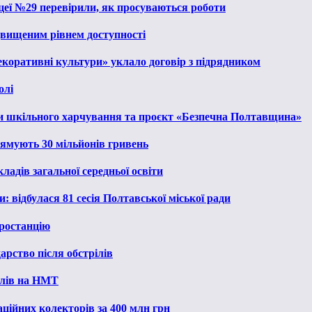
іцеї №29 перевірили, як просуваються роботи
ідвищеним рівнем доступності
екоративні культури» уклало договір з підрядником
олі
и шкільного харчування та проєкт «Безпечна Полтавщина»
рямують 30 мільйонів гривень
ладів загальної середньої освіти
: відбулася 81 сесія Полтавської міської ради
ростанцію
рство після обстрілів
алів на НМТ
ційних колекторів за 400 млн грн