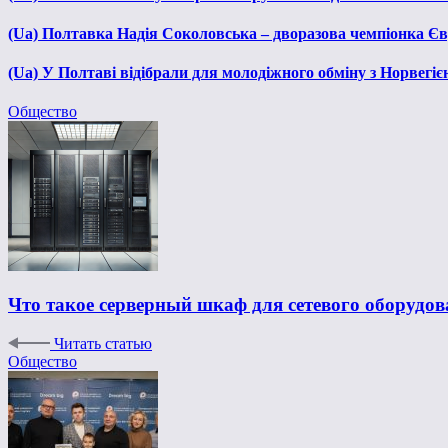
(Ua) Полтавка Надія Соколовська – дворазова чемпіонка Єв
(Ua) У Полтаві відібрали для молодіжного обміну з Норвегіє
Общество
Что такое серверный шкаф для сетевого оборудов
Читать статью
Общество