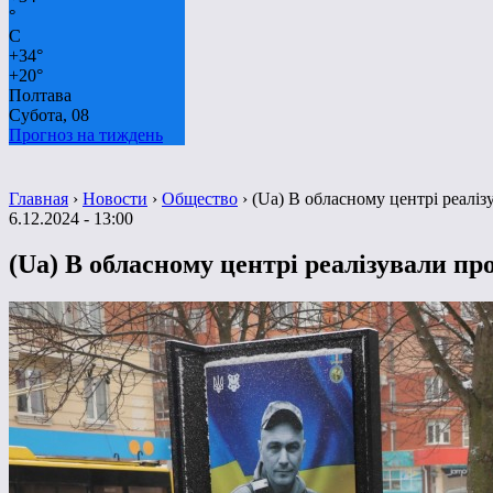
°
C
+
34°
+
20°
Полтава
Субота, 08
Прогноз на тиждень
Главная
›
Новости
›
Общество
›
(Ua) В обласному центрі реаліз
6.12.2024 - 13:00
(Ua) В обласному центрі реалізували пр