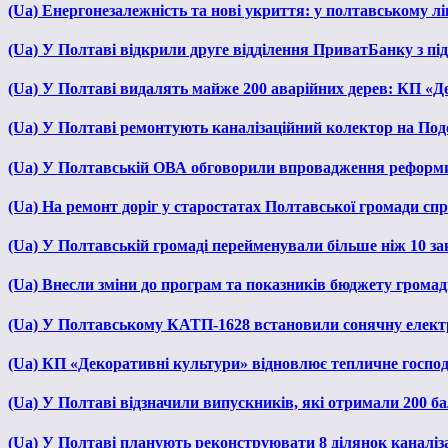
(Ua) Енергонезалежність та нові укриття: у полтавському л
(Ua) У Полтаві відкрили друге відділення ПриватБанку з п
(Ua) У Полтаві видалять майже 200 аварійних дерев: КП «Д
(Ua) У Полтаві ремонтують каналізаційний колектор на Под
(Ua) У Полтавській ОВА обговорили впровадження реформ
(Ua) На ремонт доріг у старостатах Полтавської громади сп
(Ua) У Полтавській громаді перейменували більше ніж 10 зак
(Ua) Внесли зміни до програм та показників бюджету громади
(Ua) У Полтавському КАТП-1628 встановили сонячну елект
(Ua) КП «Декоративні культури» відновлює тепличне господа
(Ua) У Полтаві відзначили випускників, які отримали 200 б
(Ua) У Полтаві планують реконструювати 8 ділянок каналіза