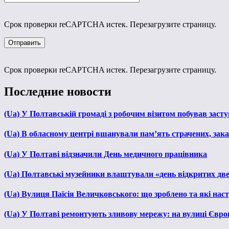
Срок проверки reCAPTCHA истек. Перезагрузите страницу.
Срок проверки reCAPTCHA истек. Перезагрузите страницу.
Последние новости
(Ua) У Полтавській громаді з робочим візитом побував зас
(Ua) В обласному центрі вшанували пам’ять страчених, зака
(Ua) У Полтаві відзначили День медичного працівника
(Ua) Полтавські музейники влаштували «день відкритих дв
(Ua) Вулиця Паїсія Величковського: що зроблено та які нас
(Ua) У Полтаві ремонтують зливову мережу: на вулиці Євр