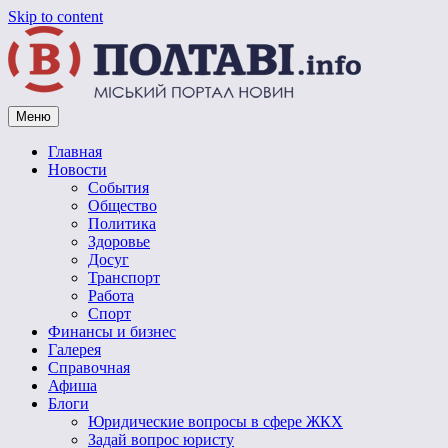
Skip to content
Меню
Vpoltave.info
Полтавский портал новостей
Главная
Новости
События
Общество
Политика
Здоровье
Досуг
Транспорт
Работа
Спорт
Финансы и бизнес
Галерея
Справочная
Афиша
Блоги
Юридические вопросы в сфере ЖКХ
Задай вопрос юристу