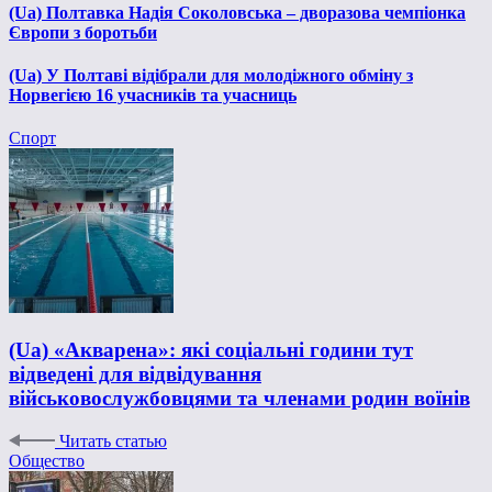
(Ua) Полтавка Надія Соколовська – дворазова чемпіонка
Європи з боротьби
(Ua) У Полтаві відібрали для молодіжного обміну з
Норвегією 16 учасників та учасниць
Спорт
(Ua) «Акварена»: які соціальні години тут
відведені для відвідування
військовослужбовцями та членами родин воїнів
Читать статью
Общество