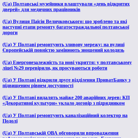
(Ua) Полтавські музейники влаштували «день відкритих
дверей» для медичних працівників
(Ua) Вулиця Паїсія Величковського: що зроблено та які
наступні етапи ремонту багатостраждальної полтавської
дороги
(Ua) У Полтаві ремонтують зливову мережу: на вулиці
Європейській повністю замінюють зношений колодязь
(Ua) Енергонезалежність та нові укриття: у полтавському
ліцеї №29 перевірили, як просуваються роботи
(Ua) У Полтаві відкрили друге відділення ПриватБанку з
підвищеним рівнем доступності
(Ua) У Полтаві видалять майже 200 аварійних дерев: КП
«Декоративні культури» уклало договір з підрядником
(Ua) У Полтаві ремонтують каналізаційний колектор на
Подолі
(Ua) У Полтавській ОВА обговорили впровадження