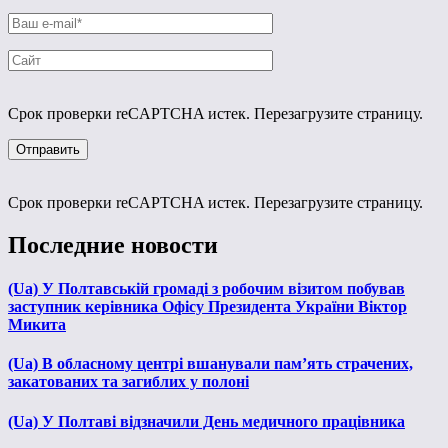
Срок проверки reCAPTCHA истек. Перезагрузите страницу.
Срок проверки reCAPTCHA истек. Перезагрузите страницу.
Последние новости
(Ua) У Полтавській громаді з робочим візитом побував
заступник керівника Офісу Президента України Віктор
Микита
(Ua) В обласному центрі вшанували пам’ять страчених,
закатованих та загиблих у полоні
(Ua) У Полтаві відзначили День медичного працівника