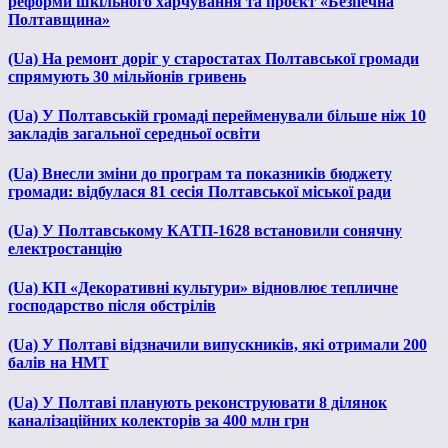
реформи шкільного харчування та проєкт «Безпечна
Полтавщина»
(Ua) На ремонт доріг у старостатах Полтавської громади
спрямують 30 мільйонів гривень
(Ua) У Полтавській громаді перейменували більше ніж 10
закладів загальної середньої освіти
(Ua) Внесли зміни до програм та показників бюджету
громади: відбулася 81 сесія Полтавської міської ради
(Ua) У Полтавському КАТП-1628 встановили сонячну
електростанцію
(Ua) КП «Декоративні культури» відновлює тепличне
господарство після обстрілів
(Ua) У Полтаві відзначили випускників, які отримали 200
балів на НМТ
(Ua) У Полтаві планують реконструювати 8 ділянок
каналізаційних колекторів за 400 млн грн