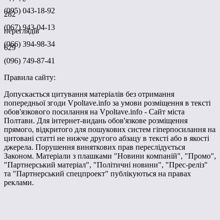
(095) 043-18-92
282
(067) 943-04-13
переглядів
(066) 394-98-34
629
(096) 749-87-41
Правила сайту:
Допускається цитування матеріалів без отримання
попередньої згоди Vpoltave.info за умови розміщення в тексті
обов'язкового посилання на Vpoltave.info - Сайт міста
Полтави. Для інтернет-видань обов'язкове розміщення
прямого, відкритого для пошукових систем гіперпосилання на
цитовані статті не нижче другого абзацу в тексті або в якості
джерела. Порушення виняткових прав переслідується
Законом. Матеріали з плашками "Новини компаній", "Промо",
"Партнерський матеріал", "Політичні новини", "Прес-реліз"
та "Партнерський спецпроект" публікуються на правах
реклами.