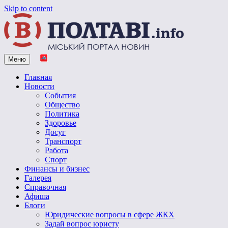
Skip to content
Меню
Vpoltave.info
Полтавский портал новостей
Главная
Новости
События
Общество
Политика
Здоровье
Досуг
Транспорт
Работа
Спорт
Финансы и бизнес
Галерея
Справочная
Афиша
Блоги
Юридические вопросы в сфере ЖКХ
Задай вопрос юристу