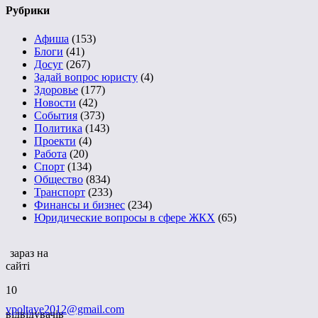
Рубрики
Афиша
(153)
Блоги
(41)
Досуг
(267)
Задай вопрос юристу
(4)
Здоровье
(177)
Новости
(42)
События
(373)
Политика
(143)
Проекти
(4)
Работа
(20)
Спорт
(134)
Общество
(834)
Транспорт
(233)
Финансы и бизнес
(234)
Юридические вопросы в сфере ЖКХ
(65)
зараз на
сайті
10
vpoltave2012@gmail.com
відвідувачів