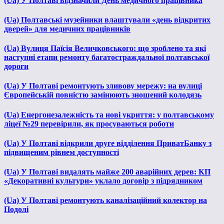
(Ua) У Полтаві відзначили День медичного працівника
(Ua) Полтавські музейники влаштували «день відкритих
дверей» для медичних працівників
(Ua) Вулиця Паїсія Величковського: що зроблено та які
наступні етапи ремонту багатостраждальної полтавської
дороги
(Ua) У Полтаві ремонтують зливову мережу: на вулиці
Європейській повністю замінюють зношений колодязь
(Ua) Енергонезалежність та нові укриття: у полтавському
ліцеї №29 перевірили, як просуваються роботи
(Ua) У Полтаві відкрили друге відділення ПриватБанку з
підвищеним рівнем доступності
(Ua) У Полтаві видалять майже 200 аварійних дерев: КП
«Декоративні культури» уклало договір з підрядником
(Ua) У Полтаві ремонтують каналізаційний колектор на
Подолі