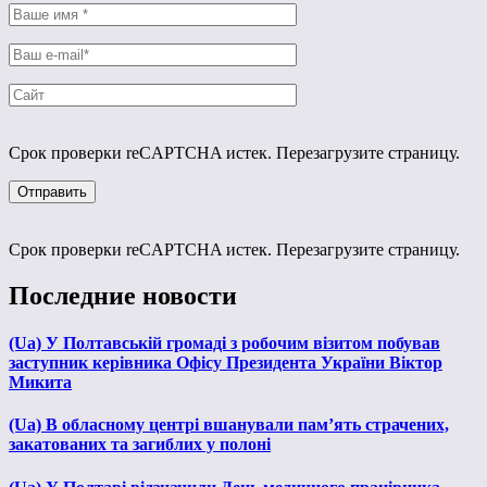
Срок проверки reCAPTCHA истек. Перезагрузите страницу.
Срок проверки reCAPTCHA истек. Перезагрузите страницу.
Последние новости
(Ua) У Полтавській громаді з робочим візитом побував
заступник керівника Офісу Президента України Віктор
Микита
(Ua) В обласному центрі вшанували пам’ять страчених,
закатованих та загиблих у полоні