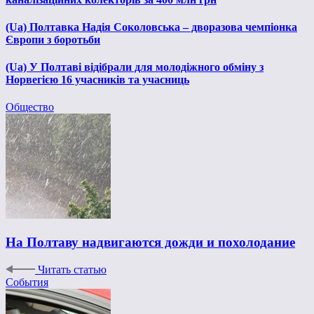
(Ua) Полтавка Надія Соколовська – дворазова чемпіонка
Європи з боротьби
(Ua) У Полтаві відібрали для молодіжного обміну з
Норвегією 16 учасників та учасниць
Общество
На Полтаву надвигаются дожди и похолодание
Читать статью
События