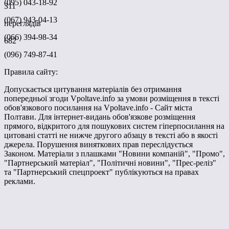
(095) 043-18-92
311
(067) 943-04-13
переглядів
(066) 394-98-34
682
(096) 749-87-41
Правила сайту:
Допускається цитування матеріалів без отримання
попередньої згоди Vpoltave.info за умови розміщення в тексті
обов'язкового посилання на Vpoltave.info - Сайт міста
Полтави. Для інтернет-видань обов'язкове розміщення
прямого, відкритого для пошукових систем гіперпосилання на
цитовані статті не нижче другого абзацу в тексті або в якості
джерела. Порушення виняткових прав переслідується
Законом. Матеріали з плашками "Новини компаній", "Промо",
"Партнерський матеріал", "Політичні новини", "Прес-реліз"
та "Партнерський спецпроект" публікуються на правах
реклами.