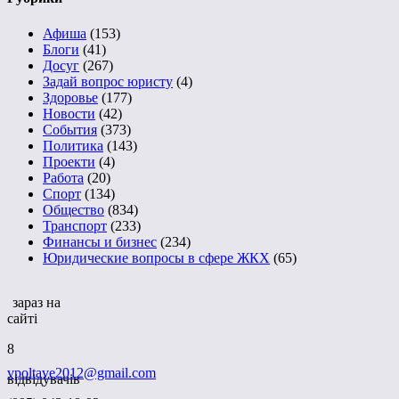
Афиша
(153)
Блоги
(41)
Досуг
(267)
Задай вопрос юристу
(4)
Здоровье
(177)
Новости
(42)
События
(373)
Политика
(143)
Проекти
(4)
Работа
(20)
Спорт
(134)
Общество
(834)
Транспорт
(233)
Финансы и бизнес
(234)
Юридические вопросы в сфере ЖКХ
(65)
зараз на
сайті
8
vpoltave2012@gmail.com
відвідувачів