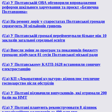
(Ua) У Полтавській ОВА обговорили впровадження
реформи шкільного харчування та проєкт «Безпечна
Полтавщина»
(Ua) На ремонт доріг у старостатах Полтавської громади
спрямують 30 мільйонів гривень
(Ua) У Полтавській громаді перейменували більше ніж 10
закладів загальної середньої освіти
(Ua) Внесли зміни до програм та показників бюджету
громади: відбулася 81 сесія Полтавської міської ради
(Ua) У Полтавському КАТП-1628 встановили сонячну
електростанцію
(Ua) КП «Декоративні культури» відновлює тепличне
господарство після обстрілів
(Ua) У Полтаві відзначили випускників, які отримали 200
балів на НМТ
(Ua) У Полтаві планують реконструювати 8 ділянок
каналізаційних колекторів за 400 млн грн