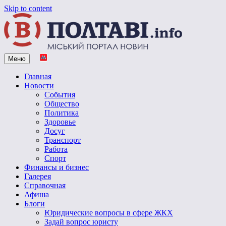
Skip to content
Меню
Vpoltave.info
Полтавский портал новостей
Главная
Новости
События
Общество
Политика
Здоровье
Досуг
Транспорт
Работа
Спорт
Финансы и бизнес
Галерея
Справочная
Афиша
Блоги
Юридические вопросы в сфере ЖКХ
Задай вопрос юристу